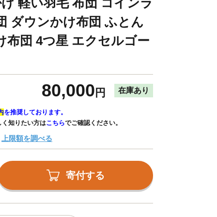
合い掛け 軽い羽毛 布団 コインラ
団 ダウンかけ布団 ふとん
け布団 4つ星 エクセルゴー
80,000
在庫あり
円
内
を推奨しております。
しく知りたい方は
こちら
でご確認ください。
上限額を調べる
寄付する