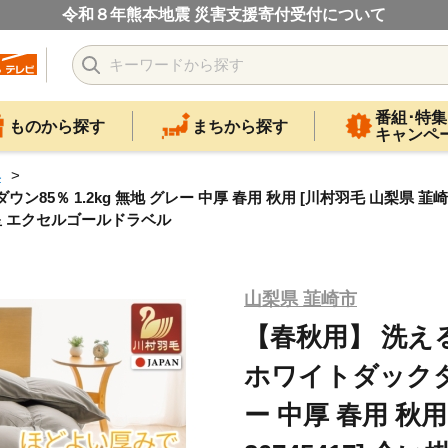
令和８年熊本地震 災害支援寄付受付について
番組･特集
ものから探す
まちから探す
キャンペ
具
5％ 1.2kg 無地 グレー 中厚 春用 秋用 [川村羽毛 山梨県 韮崎市
星 エクセルゴールドラベル
山梨県 韮崎市
【春秋用】 洗え
ホワイトダックダウ
ー 中厚 春用 秋