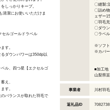
〇縫製:立
さをしっかりキープ。
〇詰め物
も清潔にお使いいただけま
ェザー1
〇羽毛充填
〇ダウン
エクセルゴールドラベル
〇ラベル
※ソフト
います。
※カバー
るダウンパワーは350dp以
ラベル、四つ星【エクセルゴ
■加工地
山梨県韮
り蓄え、
ります。
事業者
川村羽毛
性のバランスが取れた羽毛で
返礼品ID
7082738