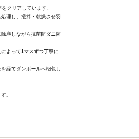
基準をクリアしています。
ム処理し、攪拌・乾燥させ羽
に除塵しながら抗菌防ダニ防
によって1マスずつ丁寧に
査を経てダンボールへ梱包し
ます。