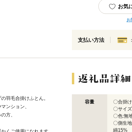
お気
お
支払い方法
プの羽毛合掛けふとん。
容量
〇合掛け
やマンション、
〇サイズ:
みの方、
〇色:無
。
〇側生地
綿15%
暖かくご使用になれます。