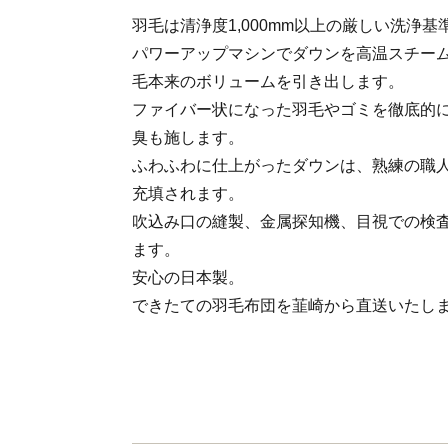
羽毛は清浄度1,000mm以上の厳しい洗浄
パワーアップマシンでダウンを高温スチー
毛本来のボリュームを引き出します。
ファイバー状になった羽毛やゴミを徹底的
臭も施します。
ふわふわに仕上がったダウンは、熟練の職人
充填されます。
吹込み口の縫製、金属探知機、目視での検
ます。
安心の日本製。
できたての羽毛布団を韮崎から直送いたし