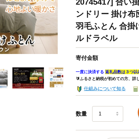
20745417] 
ンドリー 掛け布
羽毛ふとん 合掛
ルドラベル
寄付金額
一度に決済する
返礼品数は３つ以
🔰ふるさと納税が初めての方、詳
仕組みについて知る
数量