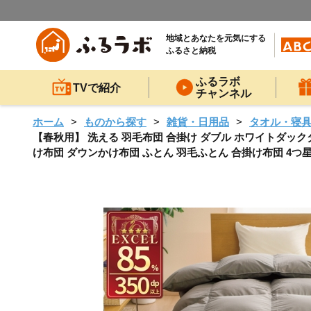
地域とあなたを元気にする
ふるさと納税
ふるラボ
TVで紹介
チャンネル
ホーム
ものから探す
雑貨・日用品
タオル・寝
【春秋用】 洗える 羽毛布団 合掛け ダブル ホワイトダックダウン8
け布団 ダウンかけ布団 ふとん 羽毛ふとん 合掛け布団 4つ