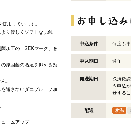
地を使用しています。
により優しくソフトな肌触
申込条件
何度も申
菌加工の「SEKマーク」を
申込期日
通年
イの原因菌の増殖を抑える効
発送期日
決済確認
せん。
※申込が
ニを通さないダニプルーフ加
せするこ
。
配送
常温
リュームアップ