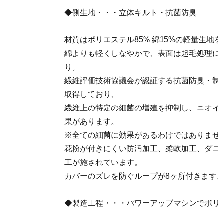
◆側生地・・・立体キルト・抗菌防臭
材質はポリエステル85% 綿15%の軽量生
綿よりも軽くしなやかで、表面は起毛処理
り。
繊維評価技術協議会が認証する抗菌防臭・制
取得しており、
繊維上の特定の細菌の増殖を抑制し、ニオ
果があります。
※全ての細菌に効果があるわけではありま
花粉が付きにくい防汚加工、柔軟加工、ダ
工が施されています。
カバーのズレを防ぐループが8ヶ所付きます
◆製造工程・・・パワーアップマシンでボ