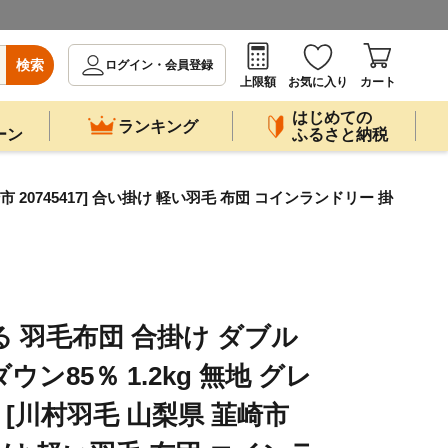
検索
ログイン・会員登録
上限額
お気に入り
カート
はじめての
ランキング
ーン
ふるさと納税
 20745417] 合い掛け 軽い羽毛 布団 コインランドリー 掛
る 羽毛布団 合掛け ダブル
ン85％ 1.2kg 無地 グレ
用 [川村羽毛 山梨県 韮崎市