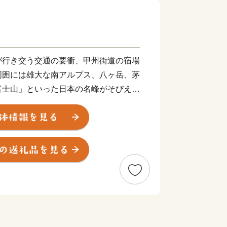
が行き交う交通の要衝、甲州街道の宿場
周囲には雄大な南アルプス、八ヶ岳、茅
富士山」といった日本の名峰がそびえた
の大パノラマが360度に展開します。
た武田八幡宮や、勝頼が自ら火を放っ
武田家ゆかりの史跡が市内のいたるとこ
発祥の地でもあります。
然と、先人たちが築き、保存・継承さ
の営みが紡ぐ生活文化とが調和するまち
**************************************