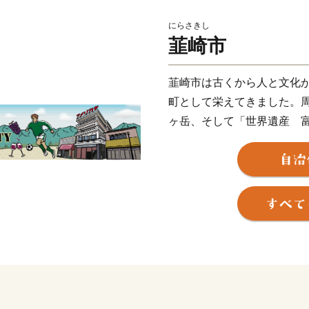
にらさきし
韮崎市
韮崎市は古くから人と文化
町として栄えてきました。
ヶ岳、そして「世界遺産 
ち、韮崎市が他に誇る大自然
武田氏が氏神として崇拝し
た悲運の城・新府城など、
ろに点在する“甲斐武田家”
私たちの生命の源である自
れてきた伝統と歴史、人々
が、「にらさき」です。
**********************************