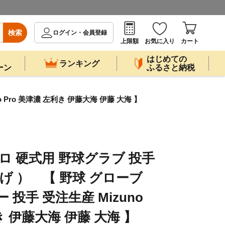
検索
ログイン・会員登録
上限額
お気に入り
カート
はじめての
ランキング
ーン
ふるさと納税
Pro 美津濃 左利き 伊藤大海 伊藤 大海 】
ロ 硬式用 野球グラブ 投手
投げ ） 【 野球 グローブ
投手 受注生産 Mizuno
き 伊藤大海 伊藤 大海 】