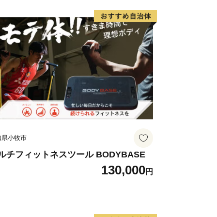
はの「自然資源」 】
て千年も前より引用されてきたといわれ
々から生みだされる名水は古くから宍粟
た。山の恵みである名水、澄んだ空気に
のみならず、宍粟の豊かな食を支え、宍
ます。
統と文化 】
年間作られていた地酒「三笑」の復活
知県小牧市
の復活、また女性蔵人による日本酒バー
文化や伝統が新たな世代に受け継がれ、
ルチフィットネスツール BODYBASE
130,000
続けています。
円
いて特色ある文化もお伝えしたいところ
を伝えきることは難しく、