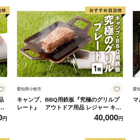
【 森と生きるまちならで
従来の人々のオアシスとし
る「千年水」など豊かな山
の発酵文化を支えてきまし
より育てられた米は日本酒
粟独自の味を生み出してい
【 「人」が守り伝える伝
江戸時代後期から約１５０
愛知県小牧市
愛
や、伝統ある播州山崎藍染
の開業など、宍粟に息づく
品
キャンプ、BBQ用鉄板『究極のグリルプ
マ
五
レート』 アウトドア用品 レジャー キャ
今のかたちとなって発展し
ンプ バーベキュー BBQ 鉄板
0
40,000
円
円
宍粟市の４町それぞれにつ
ですが、たくさんある魅力