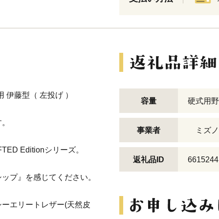
用 伊藤型（ 左投げ ）
容量
硬式用野
す。
事業者
ミズノ
D Editionシリーズ。
返礼品ID
6615244
シップ』を感じてください。
ーエリートレザー(天然皮