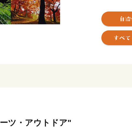
《まちの交通・文化・経済
た 山崎町》
《特に古くから歴史・文化
《平安時代には京都石清水
賀町》
《冬には市内でも特に積雪
千種町》
のそれぞれに独自の特色あ
【 「発酵のふるさと」 
宍粟が「日本酒発祥の地」
日本酒最古の記述がある「
も、豊かな自然や清流に育
ポーツ・アウトドア"
酒文化を発展させています