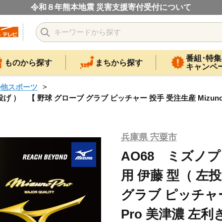
令和８年熊本地震 災害支援寄付受付について
番組･特集
ものから探す
まちから探す
キャンペ
の他スポーツ
 ） 【 野球 グローブ グラブ ピッチャー 投手 受注生産 Mizuno 
兵庫県 宍粟市
AO68 ミズノプ
用 伊藤 型（ 左
グラブ ピッチャー 
Pro 美津濃 左利