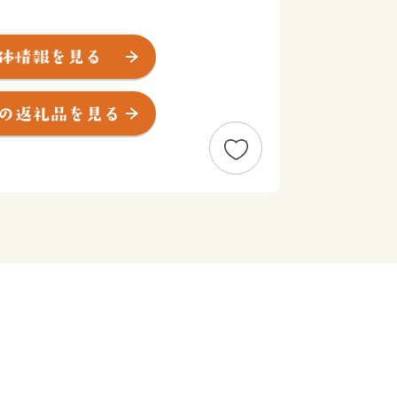
の中心として重要な役割を果たしてき
遺産を数多く有する 一宮町》
八幡宮の荘園として組み入れられた 波
が多く、和鉄の郷として繁栄してきた
る４町からなるまちです。
宍粟 】
といわれるのは、現存する風土記の中で
播磨国風土記」の一説によります。現在
まれ受け継がれる職人の技が宍粟の日本
。