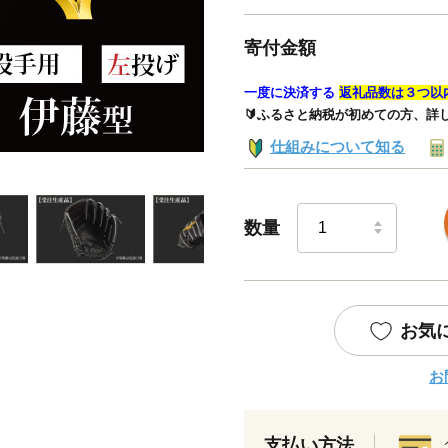
寄付金額
一度に決済する
返礼品数は３つ以
🔰ふるさと納税が初めての方、詳
仕組みについて知る
数量
お気
お
支払い方法