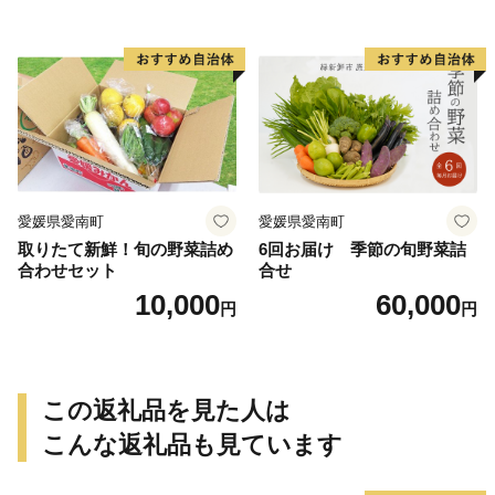
き芋 干し芋 丸干し 冷凍焼き
おやつ 高糖度 料理 国産 愛媛
芋 冷やし焼き芋 やきいも 蜜
県 愛南町 青果市場
芋 ほしいも スイートポテト
いも天 サイズミックス 甘い
ねっとり 生芋 新芋 あんのう
いも 甘藷 べにはるか スイー
ツ 国産 糖度 産地直送 農家直
送 数量限定 21000円 愛媛 愛
南 ミッチーのおみかん畑
愛媛県愛南町
愛媛県愛南町
取りたて新鮮！旬の野菜詰め
6回お届け 季節の旬野菜詰
合わせセット
合せ
10,000
60,000
円
円
この返礼品を見た人は
こんな返礼品も見ています