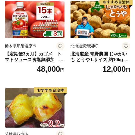
栃木県那須塩原市
北海道洞爺湖町
【定期便3ヵ月】カゴメ ト
北海道産 青野農園 じゃがい
マトジュース食塩無添加 72
も とうや Lサイズ 約10kg 20
0ml PET×15本 1ケース 毎月
26年10月初旬～12月下旬頃お
48,000
12,000
円
円
届く 3ヵ月 3回コース ns001-
届け 先行予約 北海道 ジャガ
005 【 KAGOME 野菜ジュー
イモ トウヤ 馬鈴薯 ポテト 芋
ス 】
いも イモ 黄色 旬 野菜 農作
物 産地直送 お取り寄せ 国産
茨城県行方市