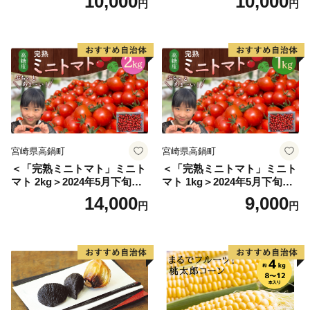
10,000
10,000
円
円
安全 国産 採れたて 新鮮 きの
こ 野菜]
宮崎県高鍋町
宮崎県高鍋町
＜「完熟ミニトマト」ミニト
＜「完熟ミニトマト」ミニト
マト 2kg＞2024年5月下旬迄
マト 1kg＞2024年5月下旬迄
に順次出荷 野菜ソムリエサ
に順次出荷 野菜ソムリエサ
14,000
9,000
円
円
ミット アルル・リリカ共に
ミット アルル・リリカ共に
銀賞受賞！！(2023年11月開
銀賞受賞！！(2023年11月開
催)1回食べてみらんね？宮崎
催)1回食べてみらんね？宮崎
県 高鍋町産 産地直送 有機肥
県 高鍋町産 産地直送 有機肥
料使用 高糖度 西森農園
料使用 高糖度 西森農園