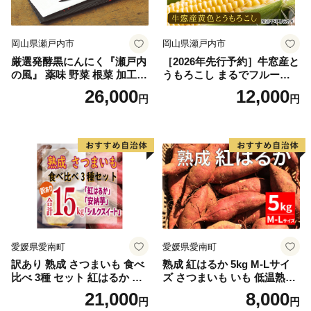
岡山県瀬戸内市
岡山県瀬戸内市
厳選発酵黒にんにく『瀬戸内
［2026年先行予約］牛窓産と
の風』 薬味 野菜 根菜 加工食
うもろこし まるでフルー
品
ツ！最高糖度25度超え 生で
26,000
12,000
円
円
甘い、茹でて美味い！ 黄色
とうもろこし 「桃太郎コー
ン」約4kg（8〜12本入り）
野菜
愛媛県愛南町
愛媛県愛南町
訳あり 熟成 さつまいも 食べ
熟成 紅はるか 5kg M-Lサイ
比べ 3種 セット 紅はるか 安
ズ さつまいも いも 低温熟成
納芋 シルクスイート 合計 15
完全熟成収穫 甘い 糖度 焼き
21,000
8,000
円
円
kg サイズ混合 サツマイモ 焼
芋 やきいも スイートポテト