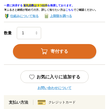
一度に決済する
返礼品数は３つ以内
を推奨しております。
🔰ふるさと納税が初めての方、詳しく知りたい方は
こちら
でご確認ください。
仕組みについて知る
上限額を調べる
数量
寄付する
お気に入りに追加する
お問い合わせについて
支払い方法
クレジットカード