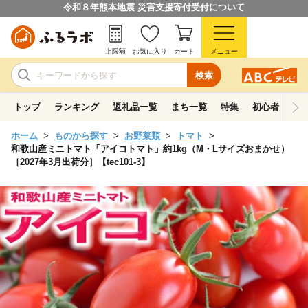
令和８年熊本地震 災害支援寄付受付について
上限額
お気に入り
カート
メニュー
検索
トップ
ランキング
返礼品一覧
まち一覧
特集
初心者ガイド
ホーム
ものから探す
お野菜類
トマト
和歌山産ミニトマト「アイコトマト」約1kg（M・Lサイズおまかせ）
［2027年3月出荷分］【tec101-3】