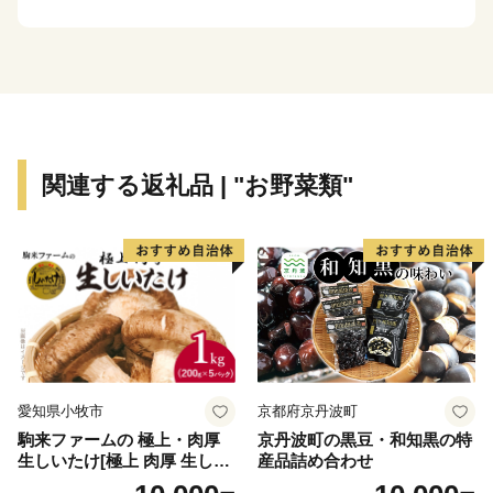
関連する返礼品 | "お野菜類"
愛知県小牧市
京都府京丹波町
駒来ファームの 極上・肉厚
京丹波町の黒豆・和知黒の特
生しいたけ[極上 肉厚 生しい
産品詰め合わせ
たけ 生シイタケ 生椎茸 安心