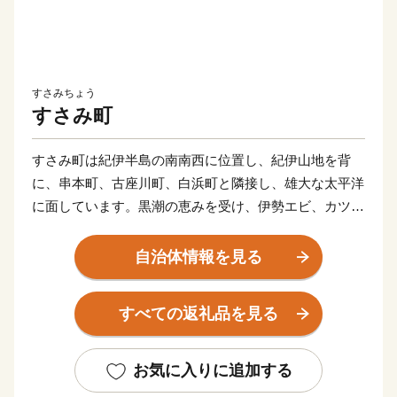
すさみちょう
すさみ町
すさみ町は紀伊半島の南南西に位置し、紀伊山地を背
に、串本町、古座川町、白浜町と隣接し、雄大な太平洋
に面しています。黒潮の恵みを受け、伊勢エビ、カツ
オ、スルメイカは全国有数の漁獲高を誇り、中でも、明
治以来「ケンケン船」の全国屈指の基地として知られて
自治体情報を見る
います。
海岸線一帯は磯釣り・船釣り場として有名で、スキュー
すべての返礼品を見る
バダイビングやスポーツフィッシングなどの適地として
も注目されています。最近では、国道42号を活かしたサ
イクリング大会「ライドオンスサミ」が開催されていま
お気に入りに追加する
す。