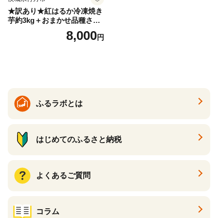
★訳あり★紅はるか冷凍焼き
芋約3kg＋おまかせ品種さつ
まいも 合計約3.2kg｜さつ
8,000
円
まいも サツマイモ さつま芋
焼き芋 やきいも 冷凍 冷凍焼
き芋 訳あり 訳アリ 紅はるか
茨城県 行方市(EY-25)
ふるラボとは
はじめてのふるさと納税
よくあるご質問
コラム