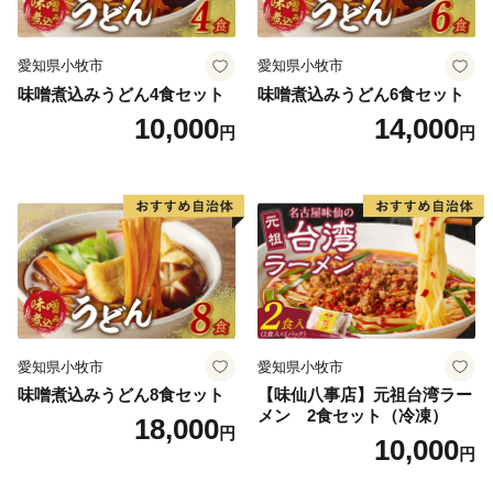
妥協しない景観づくりに取り組んでいる。
愛知県小牧市
愛知県小牧市
【天然記念物 歌才ブナ林】
味噌煮込みうどん4食セット
味噌煮込みうどん6食セット
市街地からわずか2kmの場所に、約92haのブナの原生林
10,000
14,000
円
円
「歌才ブナ林」（1928(昭和3)年「自生北限のブナ林」
として国の天然記念物に指定）が広がっており、散策路
では、幹が伸び枝葉が上に広がる「北のヤシの木」と呼
ばれる姿も見ることができます。地域住民の積極的な保
護活動により２度の伐採の危機を乗り越え、現在、まち
のシンボルとして多くの人たちに親しまれています。
2004(平成16)年には、これまでのブナを活用したまちづ
くりと、歌才に加え添別・白井川の３つの地域の地理
的・学術的価値が評価され、本町のブナ林は「北限のブ
愛知県小牧市
愛知県小牧市
ナ林」として、北海道遺産に選定されています。
味噌煮込みうどん8食セット
【味仙八事店】元祖台湾ラー
メン 2食セット（冷凍）
18,000
円
10,000
◆各お問い合わせ先はこちら◆
円
１．受領証明書再発行・ワンストップ受付状況について