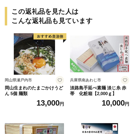
この返礼品を見た人は
こんな返礼品も見ています
岡山県瀬戸内市
兵庫県南あわじ市
岡山生まれのたまごかけうど
淡路島手延べ素麺 淡じ糸 赤
ん 5個 麺類
帯 化粧箱【2,000ｇ】
13,000
10,000
円
円