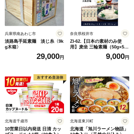
兵庫県南あわじ市
奈良県桜井市
淡路島手延素麺 淡じ糸〈9k
ZI-62.【日本の素材のみ使
g木箱〉
用】麦坐 三輪素麺（50g×5束
×4袋）
29,000
9,000
円
円
北海道千歳市
北海道東川町
10営業日以内発送 日清 カッ
北海道「旭川ラーメン物語」