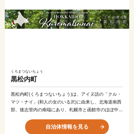
くろまつないちょう
黒松内町
黒松内町(くろまつないちょう)は、アイヌ語の「クル・
マツ・ナイ」(和人の女のいる沢)に由来し、北海道南西
部、後志管内の南端にあり、札幌市と函館市のほぼ中間
点に位置します。
直接海岸に接することがない特殊な地形となっておりま
自治体情報を見る
すが、黒松内岳からは日本海と太平洋を望むことができ