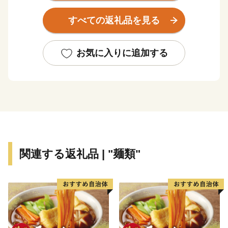
ます。
すべての返礼品を見る
【農村風景・景観統一化の取組】
1990(平成2)年
お気に入りに追加する
家庭ごみ集積所「クリーンボックス」の規格統一を開
始。
町内の観光交流施設（歌才自然の家、ブナセンター、ト
ワ・ヴェールなど）は緑の三角屋根とし、ランドマーク
としての機能を果たせるよう分散して整備。
2000(平成12)年度
支援制度を設ける。個人住宅の色彩の統一化を奨励およ
関連する返礼品 | "麺類"
び廃屋の撤去を行い、統一感のある景観を創造。
2008(平成20)年
景観行政団体となる。翌年に法委任条例制定、景観計画
を策定。
2012(平成24)年
「日本で最も美しい村連合」に加盟。