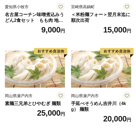
愛知県小牧市
宮崎県高鍋町
名古屋コーチン味噌煮込みう
＜米粉麺フォー＞翌月末迄に
どん2食セット もも肉 地鶏
順次出荷
味噌うどん
9,000
15,000
円
円
岡山県瀬戸内市
岡山県瀬戸内市
素麺三兄弟とひやむぎ 麺類
手延べそうめん吉井川（4k
g） 麺類
25,000
円
20,000
円