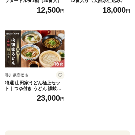
プヌードル★1箱（20食入）
12食入り〈天然水仕込み〉
12,500
18,000
円
円
香川県高松市
特選 山田家うどん極上セッ
ト｜つゆ付き うどん 讃岐う
どん さぬきうどん 生麵 うど
23,000
円
んセット カレーうどん 生う
どん 食べ比べ 麺 麺類 ギフト
香川 香川県 高松