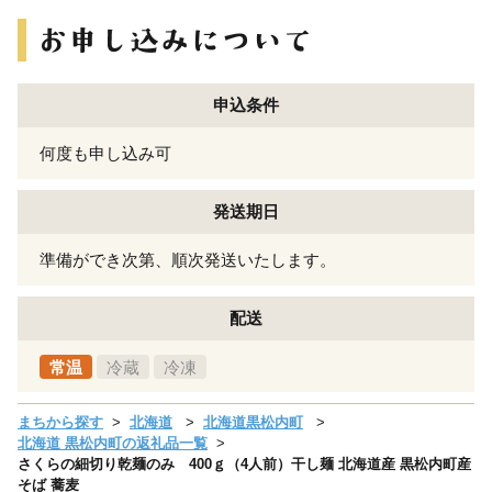
申込条件
何度も申し込み可
発送期日
準備ができ次第、順次発送いたします。
配送
常温
冷蔵
冷凍
まちから探す
北海道
北海道黒松内町
北海道 黒松内町の返礼品一覧
さくらの細切り乾麺のみ 400ｇ（4人前）干し麺 北海道産 黒松内町産
そば 蕎麦