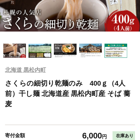
北海道 黒松内町
さくらの細切り乾麺のみ 400ｇ（4人
前）干し麺 北海道産 黒松内町産 そば 蕎
麦
6,000
寄付金額
在庫あり
円