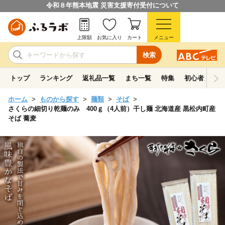
令和８年熊本地震 災害支援寄付受付について
上限額
お気に入り
カート
メニュー
検索
トップ
ランキング
返礼品一覧
まち一覧
特集
初心者ガイド
ホーム
ものから探す
麺類
そば
さくらの細切り乾麺のみ 400ｇ（4人前）干し麺 北海道産 黒松内町産
そば 蕎麦