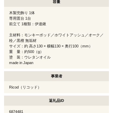
容量
木製兜飾り 1体
専用置台 1台
前立て 1種類：伊達鍬
主材料：モンキーポッド／ホワイトアッシュ／オーク／
栓／黒檀 無垢材
サイズ：約 高さ130 × 横幅130 × 奥行100（mm）
重 量：約500（g）
塗 装：ウレタンオイル
made in Japan
事業者
Ricod（リコッド）
返礼品ID
6874481