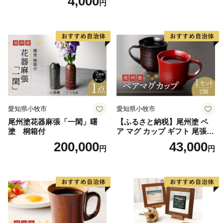
4,000
円
寄付をされた翌年1月10日まで（必着）
墨絵 龍画師 書道アーティス
ト 池谷公智 渾身の一作 作品
雑貨 工芸品 グッズ 愛知県 小
■寄附申込みのキャンセル、返礼品の変更・返品はでき
牧市 お取り寄せ 送料無料
ません。
また、寄附者様の都合により返礼品がお届けできない場
合、返礼品の再送は致しません。あらかじめご了承くだ
さい。
【お礼の品、ふるさと納税全般に関するお問い合わせ】
愛知県小牧市
愛知県小牧市
JTBふるぽ（ふるさと納税）コールセンター
尾州塗花器麻張「一閑」曙
【ふるさと納税】尾州塗 ペ
塗 桐箱付
ア マグ カップ ギフト 尾張漆
050-3355-3121
漆 漆器 漆器工芸 工芸品 芸術
200,000
43,000
10：00～17：00 年中無休（1/1～1/3を除く）
円
円
性 実用性 抗菌性 美味しく安
よくあるご質問・お問い合わせフォーム：
全な食事 手作り 贈答用 くつ
ろぎ おうち時間 プレゼント
https://faq.furu-po.com/
抗ウイルス効果 お取り寄せ
愛知県 小牧市 送料無料