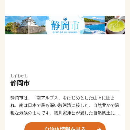
しずおかし
静岡市
静岡市は、「南アルプス」をはじめとした山々に囲ま
れ、南は日本で最も深い駿河湾に接した、自然豊かで温
暖な気候のまちです。徳川家康公が愛した自然風土に恵
まれた静岡市は、四季折々の旬彩や、海の幸などの豊な
食材、そして富士山を借景した風光明媚な景観が自慢で
自治体情報を見る