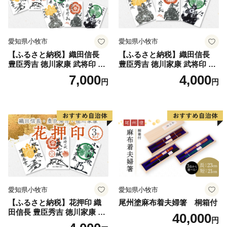
■寄附金受領証明書
寄附日から概ね2週間後、お礼の品とは別にお送りいた
愛知県小牧市
愛知県小牧市
します。
【ふるさと納税】織田信長
【ふるさと納税】織田信長
豊臣秀吉 徳川家康 武将印 花
豊臣秀吉 徳川家康 武将印 3
■ワンストップ特例申請書
押印 6枚 セット イラスト 戦
枚 セット イラスト 戦国 武将
7,000
4,000
円
円
国 武将 小牧山城 墨絵 龍画師
小牧山城 墨絵 龍画師 書道ア
ワンストップ特例申請書は、寄附金受領証明書と共にお
書道アーティスト 池谷公智
ーティスト 池谷公智 渾身の
送りいたします。
渾身の一作 作品 雑貨 工芸品
一作 作品 雑貨 工芸品 グッズ
寄附翌年1/10必着でご返送ください。
グッズ 愛知県 小牧市 お取り
愛知県 小牧市 お取り寄せ 送
寄せ 送料無料
料無料
マイナンバーに関する添付書類に漏れのないようご注意
ください。
＜書類提出先＞
〒683-0812 鳥取県米子市角盤町1-27-2 グッドブレス
ガーデン4Ｆ
愛知県小牧市
愛知県小牧市
静岡市 ふるさと納税業務受託業者（株式会社エッグ）
【ふるさと納税】花押印 織
尾州塗麻布着夫婦箸 桐箱付
【重要 ワンストップ特例申請在中】
田信長 豊臣秀吉 徳川家康 3
40,000
＜提出期限＞
円
枚 セット 戦国 武将 小牧山城