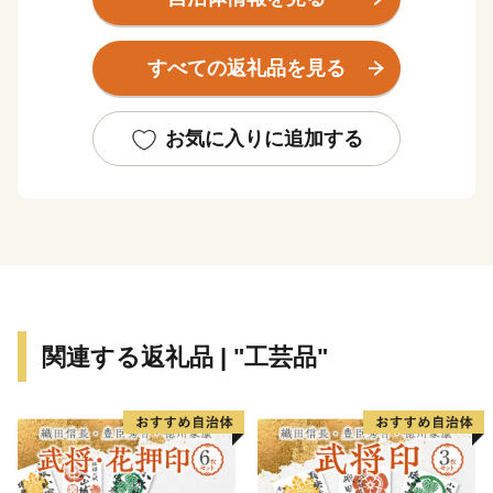
す。
すべての返礼品を見る
そんな静岡市の「素敵」を、「しぞ～かふるさと応援寄
附金」を通じてお伝えします。
是非一度、静岡市へお越しいただき、その魅力を感じて
お気に入りに追加する
下さい。
■お礼の品の配送について
入金確認後、約2週間～1ヶ月ほどでお届けとなり、一部
商品以外、お届け希望日時を指定することはできませ
ん。
関連する返礼品 | "工芸品"
(お届け時期の決まっているものは返礼品詳細ページに
記載しています。)
尚、長期不在等により返礼品をお受取りできなかった場
合、再発送はできません。 あらかじめご了承ください
ませ。