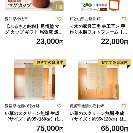
愛知県小牧市
和歌山県古座川町
【ふるさと納税】尾州塗 マ
＜木の家具工房 林工亘＞ 手
グ カップ ギフト 尾張漆 漆
作り木製フォトフレーム【A
漆器 漆器工芸 工芸品 芸術性
タイプ】
23,000
22,000
円
円
実用性 抗菌性 美味しく安全
な食事 手作り 贈答用 くつろ
ぎ おうち時間 プレゼント 抗
ウイルス効果 お取り寄せ 愛
知県 小牧市 送料無料
愛媛県地酒の隠れ郷
愛媛県地酒の隠れ郷
い草のスクリーン無垢 生成
い草のスクリーン無垢 生成
（サイズ：約95×180㎝）(14
（サイズ：約95×120㎝）(14
3)
4)
75,000
65,000
円
円