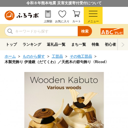
令和８年熊本地震 災害支援寄付受付について
上限額
お気に入り
カート
メニュー
検索
トップ
ランキング
返礼品一覧
まち一覧
特集
初心者ガイド
ホーム
ものから探す
工芸品
その他工芸品
木製兜飾り 伊達鍬（だてくわ）／天然木の節句飾り〈Ricod〉