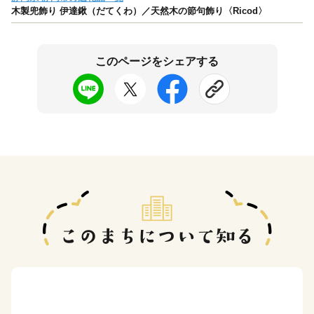
木製兜飾り 伊達鍬（だてくわ）／天然木の節句飾り〈Ricod〉
このページをシェアする