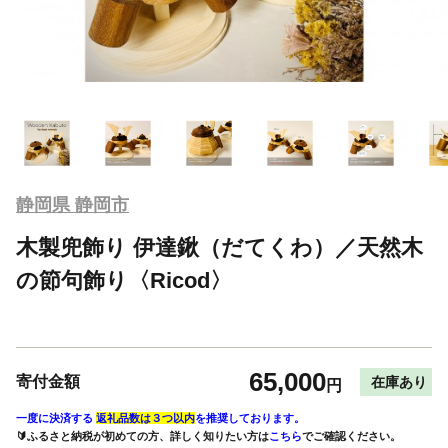
静岡県 静岡市
木製兜飾り 伊達鍬（だてくわ）／天然木
の節句飾り〈Ricod〉
65,000
寄付金額
在庫あり
円
一度に決済する
返礼品数は３つ以内
を推奨しております。
🔰ふるさと納税が初めての方、詳しく知りたい方は
こちら
でご確認ください。