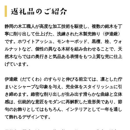
静岡の木工職人が高度な加工技術を駆使し、複数の銘木を丁
寧に削り出して仕上げた、洗練された木製兜飾り〈伊達鍬〉
です。ホワイトアッシュ、モンキーポッド、黒檀、栓、ウォ
ルナットなど、個性の異なる木材を組み合わせることで、天
然木ならではの奥行きと気品ある表情をもつ上質な兜に仕上
げています。
伊達鍬（だてくわ）のすらりと伸びる前立ては、凛とした佇
まいとシャープな印象を与え、兜全体をスタイリッシュに引
き締めます。緻密な削り出しが生み出す滑らかな曲線と立体
感は、伝統的な意匠をモダンに再解釈した造形美であり、節
句のお飾りとしてはもちろん、インテリアとして一年を通し
て飾れるデザインです。