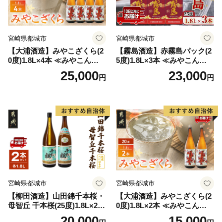
宮崎県都城市
宮崎県都城市
【大浦酒造】みやこざくら(2
【霧島酒造】赤霧島パック(2
0度)1.8L×4本 ≪みやこんじょ
5度)1.8L×3本 ≪みやこんじょ
特急便≫_AD-0771
特急便≫_23-07-K03P-1800-3
25,000
23,000
円
円
-Q
宮崎県都城市
宮崎県都城市
【柳田酒造】山田錦千本桜・
【大浦酒造】みやこざくら(2
母智丘 千本桜(25度)1.8L×2本
0度)1.8L×2本 ≪みやこんじょ
≪みやこんじょ特急便≫_AC
特急便≫_MJ-0771
20,000
15,000