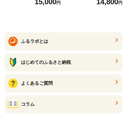
15,000
14,800
円
円
ル 辛口
ル 24缶 きりんいちばんしぼ
り キリン一番搾り びーる 1
ケース 24缶 24本 キリン一番
搾り KIRIN きりん 麒麟 キリ
ン一番搾り いちばんしぼり
キリン一番搾り 父の日 ちち
の日
ふるラボとは
はじめてのふるさと納税
よくあるご質問
コラム