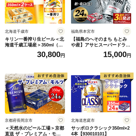
北海道千歳市
福島県本宮市
キリン一番搾り生ビール＜北
【福島のへそのまち もとみ
海道千歳工場産＞350ml（24
や産】アサヒスーパードライ
本） 2ケース
350ml×24本 合計8.4L 1ケー
30,800
15,000
円
円
ス アルコール度数5% 缶ビー
ル お酒 ビール アサヒ スーパ
ードライ super dry 24缶 辛
口 送料無料 カメイ 本宮市
【07214-0206】
京都府長岡京市
北海道恵庭市
＜天然水のビール工場＞京都
サッポロクラシック350ml×2
直送 ザ・プレミアム・モル
4本【930010101】