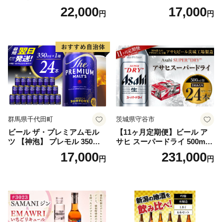
ツ 350ml×24本 プレモル [149
22,000
17,000
円
円
5]
群馬県千代田町
茨城県守谷市
ビール ザ・プレミアムモル
【11ヶ月定期便】ビール ア
ツ 【神泡】 プレモル 350ml
サヒ スーパードライ 500ml 2
× 24本 サントリー〈天然水の
4本 1ケース×11ヶ月 | アサヒ
17,000
231,000
円
円
ビール工場〉群馬※沖縄・離
ビール 究極の辛口 酒 お酒 ア
島地域へのお届け不可
ルコール 生ビール Asahi ア
サヒビール スーパードライ s
uper dry 11回 缶ビール 缶 ギ
フト 内祝い 茨城県守谷市 送
料無料