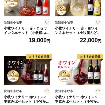
＝＝＝＝＝＝＝＝＝＝＝＝＝＝＝＝＝＝＝＝＝＝＝＝＝
＝＝＝＝＝＝＝＝＝＝＝＝＝＝＝＝＝＝
◎納税についてのお問合せ
愛知県小牧市
愛知県小牧市
＞＞高鍋町ふるさと納税サポート室
小牧ワイナリー 赤・ロゼワ
小牧ワイナリー 赤・白ワイ
TEL:0983-32-0277
イン２本セット（小牧産ぶど
ン２本セット（小牧産ぶどう
う100％使用）
100％使用）
19,000
22,000
円
円
◎返礼品の内容・お届け先・お届け時期等についてのお
問合せ
＞＞高鍋町ふるさと納税サポート室
TEL:0983-32-0277
◎受領証明書・ワンストップ特例申請書についての問合
せ先
＞＞高鍋町ふるさと納税サポート室
愛知県小牧市
愛知県小牧市
TEL: 0983-32-0277
小牧ワイナリー 赤ワイン３
小牧ワイナリー 赤ワイン２
本飲み比べセット（小牧産ぶ
本飲み比べセット（小牧産ぶ
＝＝＝＝＝＝＝＝＝＝＝＝＝＝＝＝＝＝＝＝＝＝＝＝＝