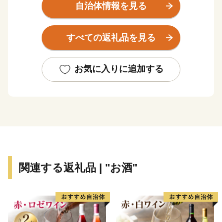
部に市街地、その外側や台地に農業地帯が広がっていま
自治体情報を見る
す。
いにしえのロマン奏でる持田古墳群では「古墳祭」が催
すべての返礼品を見る
され、江戸時代の秋月3万石を支えた風情漂う城跡で
は、「高鍋城灯籠(とうろう)まつり」が開かれます。
ひとたび海に出れば、神秘的なアカウミガメの産卵風景
お気に入りに追加する
を横目に、西日本有数のサーフスポットでサーフィンを
楽しむ笑い声が響きます。
高鍋町は宮崎県内で最も小さいまちですが、周辺地域の
拠点として行政機関、商業施設等が集中し、小規模なが
ら利便性の高い町となっています。
関連する返礼品 | "お酒"
【ふるさと納税指定に係る指定制度について】
＞＞高鍋町はふるさと納税指定自治体です。