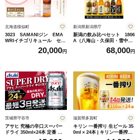
北海道様似町
新潟県新潟県庁
3023 SAMANIジン EMA
新潟の飲み比べセット 1806
WRIイチゴリキュール セッ
A（八海山・久保田・雪中
ト（箱入り）【大人の味 酒
梅・越乃寒梅・かたふね・千
20,000
68,000
円
円
お酒 洋酒 スピリッツ クラフ
代の光）
トジン 国産 sake SAKE gin
GIN liqueur LIQUEUR お酒
セット 詰め合わせ カクテル
ソーダ割り アルコール ロッ
ク ソーダ ジントニック 】
茨城県守谷市
滋賀県多賀町
アサヒ 究極の辛口スーパー
キリン 一番搾り 生ビール 35
ドライ 350ml×24本 定番 ビー
0ml × 24本 | キリン一番搾り
ル 缶ビール 酒 お酒 アルコー
キリンビール 一番搾り ビー