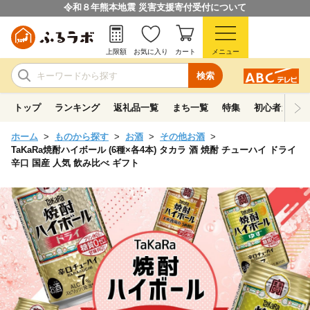
令和８年熊本地震 災害支援寄付受付について
上限額
お気に入り
カート
メニュー
検索
トップ
ランキング
返礼品一覧
まち一覧
特集
初心者ガイド
ホーム
ものから探す
お酒
その他お酒
TaKaRa焼酎ハイボール (6種×各4本) タカラ 酒 焼酎 チューハイ ドライ
辛口 国産 人気 飲み比べ ギフト