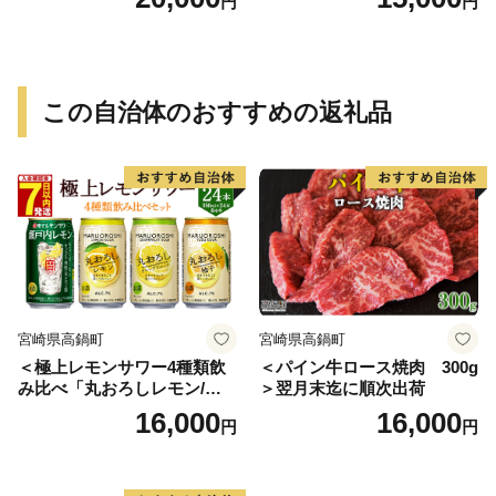
円
円
-0751
この自治体のおすすめの返礼品
宮崎県高鍋町
宮崎県高鍋町
＜極上レモンサワー4種類飲
＜パイン牛ロース焼肉 300g
み比べ「丸おろしレモン/瀬
＞翌月末迄に順次出荷
戸内レモン/丸おろしグレー
16,000
16,000
円
円
プフルーツ/丸おろしゆず」3
50ml×24本（各6本）＞入金
確認後、7日以内に出荷