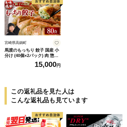
宮崎県高鍋町
馬渡のもっちり 餃子 国産 小
分け (40個×2パック) 肉 惣菜
人気 おすすめ 簡単 グルメ 冷
15,000
円
凍 豚肉 野菜 加工品
この返礼品を見た人は
こんな返礼品も見ています