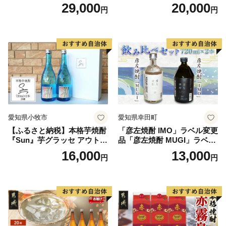
どう100％使用）
どう100％使用）
29,000
20,000
円
円
＝＝＝＝＝＝＝＝＝＝＝＝＝＝＝＝＝＝
愛知県小牧市
愛知県幸田町
【ふるさと納税】本格芋焼酎
「彦左焼酎 IMO」ラベル変更
『Sun』芋グラッセ アウトド
品「彦左焼酎 MUGI」ラベル
ア ソロキャンプ ベランピン
変更品 飲み比べ セット 合計
16,000
13,000
円
円
グ 巣ごもり 就労支援
2本 720ml×各1本 25度 焼酎
お酒 麦焼酎 芋焼酎