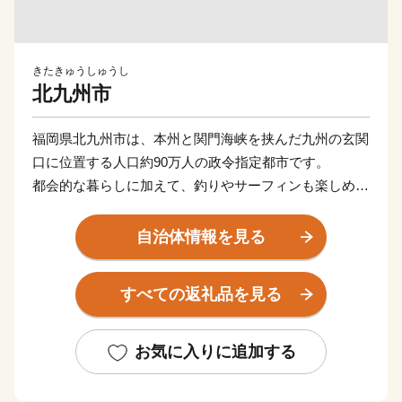
きたきゅうしゅうし
北九州市
福岡県北九州市は、本州と関門海峡を挟んだ九州の玄関
口に位置する人口約90万人の政令指定都市です。
都会的な暮らしに加えて、釣りやサーフィンも楽しめる
海や、四季折々の草花が生息する山など豊かな自然に囲
まれた、地方暮らしの両方を楽しめる都市です。
自治体情報を見る
関門海峡ふぐ刺身・シャボン玉石けん・肉うどん・辛子
明太子など本市ならではの返礼品に加え、黒毛和牛・ウ
すべての返礼品を見る
ナギ・カニなど全国的に人気の返礼品も豊富に揃えてい
ます。
ふるさと納税を通じて、ぜひ北九州市の魅力をご体感く
お気に入りに追加する
ださい！