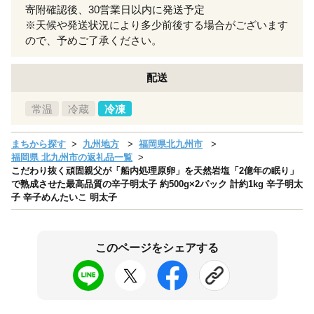
寄附確認後、30営業日以内に発送予定
※天候や発送状況により多少前後する場合がございます
ので、予めご了承ください。
配送
常温
冷蔵
冷凍
まちから探す
九州地方
福岡県北九州市
福岡県 北九州市の返礼品一覧
こだわり抜く頑固親父が「船内処理原卵」を天然岩塩「2億年の眠り」
で熟成させた最高品質の辛子明太子 約500g×2パック 計約1kg 辛子明太
子 辛子めんたいこ 明太子
このページをシェアする