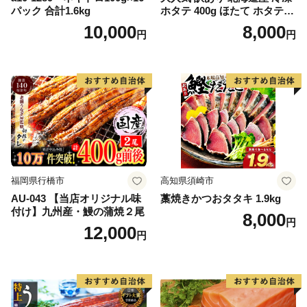
パック 合計1.6kg
ホタテ 400g ほたて ホタテ
帆立 貝柱 海鮮 魚介類 刺身
10,000
8,000
円
円
大粒 天然 海鮮 ランキング 大
人気 人気 おすすめ 訳あり ）
福岡県行橋市
高知県須崎市
AU-043 【当店オリジナル味
藁焼きかつおタタキ 1.9kg
付け】九州産・鰻の蒲焼２尾
8,000
円
12,000
円