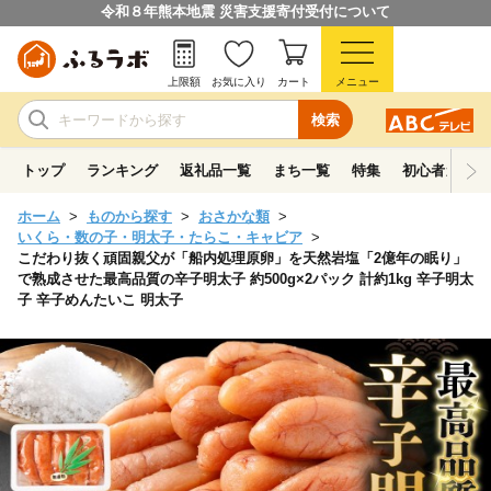
令和８年熊本地震 災害支援寄付受付について
上限額
お気に入り
カート
メニュー
検索
トップ
ランキング
返礼品一覧
まち一覧
特集
初心者ガイド
ホーム
ものから探す
おさかな類
いくら・数の子・明太子・たらこ・キャビア
こだわり抜く頑固親父が「船内処理原卵」を天然岩塩「2億年の眠り」
で熟成させた最高品質の辛子明太子 約500g×2パック 計約1kg 辛子明太
子 辛子めんたいこ 明太子