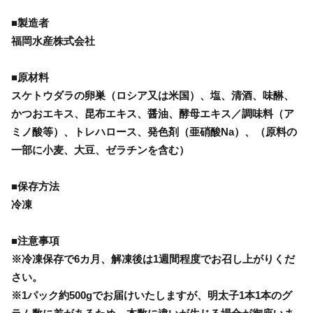
■製造者
福岡水産株式会社
■原材料
スケトウダラの卵巣（ロシア又は米国）、塩、清酒、味醂、
かつおエキス、昆布エキス、醤油、酵母エキス／調味料（ア
ミノ酸等）、トレハロース、発色剤（亜硝酸Na）、（原料の
一部に小麦、大豆、ゼラチンを含む）
■保存方法
冷凍
■注意事項
※冷凍保存で6カ月、解凍後は1週間程度でお召し上がりくだ
さい。
※1パック約500gでお届けいたしますが、明太子1本1本のグ