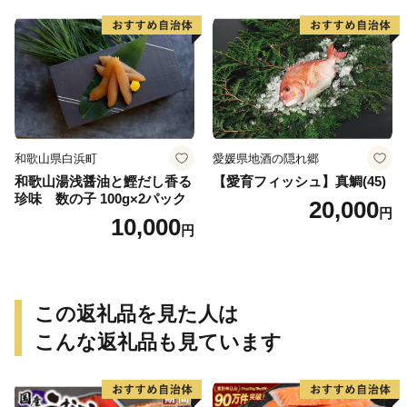
フーズ 魚貝類 お取り寄せ お
取り寄せグルメ 魚醤 ナンプ
ラー 愛知県 小牧市 冷凍 送料
無料
和歌山県白浜町
愛媛県地酒の隠れ郷
和歌山湯浅醤油と鰹だし香る
【愛育フィッシュ】真鯛(45)
珍味 数の子 100g×2パック
20,000
円
10,000
円
この返礼品を見た人は
こんな返礼品も見ています