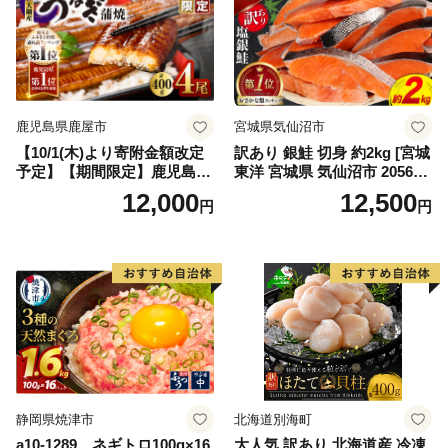
鹿児島県鹿屋市
宮城県気仙沼市
【10/1(木)より寄附金額改定
訳あり 銀鮭 切身 約2kg [宮城
予定】【期間限定】鹿児島県
東洋 宮城県 気仙沼市 205649
大隅産うなぎ蒲焼4尾（400
91] 鮭 魚介類 海鮮 訳アリ 規
12,000
12,500
円
円
g） KN007-023
格外 不揃い さけ サケ 鮭切身
シャケ 切り身 冷凍 家庭用 お
かず 弁当 支援 サーモン 銀鮭
切り身 魚 わけあり
静岡県焼津市
北海道別海町
a10-1289 ネギトロ100g×16
大人気 訳あり 北海道産 冷凍