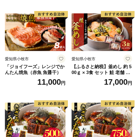
愛知県小牧市
愛知県小牧市
「ジョイフーズ」レンジでか
【ふるさと納税】釜めし 約 5
んたん焼魚（赤魚 魚醤干）
00ｇ × 3食 セット 鮭 老舗 急
速冷凍 レンチン 時短 簡単調
11,000
17,000
円
円
理 食品 加工品 海鮮 手作り
ほくほく ご飯 お弁当 おにぎ
り お茶漬け お取り寄せ お取
り寄せグルメ 愛知県 小牧市
送料無料