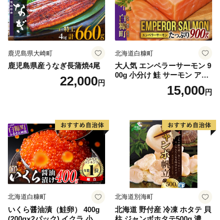
鹿児島県大崎町
北海道白糠町
鹿児島県産うなぎ長蒲焼4尾
大人気 エンペラーサーモン 9
00g 小分け 鮭 サーモン アト
22,000
円
ランティックサーモン 水産
15,000
円
庁長官賞 受賞 さけ シャケ し
ゃけ sake カルパッチョ ソテ
ー レアステーキ 人気 高級 大
満足 美味しい 贈答 生食用 刺
身 お刺身 刺し身 魚介類 海鮮
冷凍 厚切り 薄切り ふるさと
納税 ふるさとチョイス チョ
イス 北海道 白糠町
北海道白糠町
北海道別海町
いくら醤油漬（鮭卵） 400g
北海道 野付産 冷凍 ホタテ 貝
(200g×2パック) イクラ 小分
柱 ジャンボホタテ500g 濃厚