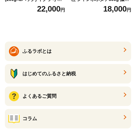
け いくら醤油漬 鮭いくら い
な旨味と甘み （ほたて ホタ
22,000
18,000
円
円
くら醤油漬け 鮭 鮭卵 ikura
テ 帆立 貝柱 ホタテ貝柱 大玉
醤油いくら 冷凍いくら いく
大粒 北海道 別海 野付 ふるさ
ら北海道 醤油鮭いくら 人気
と納税）
大好評品 北海道 白糠町
ふるラボとは
はじめてのふるさと納税
よくあるご質問
コラム