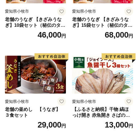
愛知県小牧市
愛知県小牧市
老舗のうなぎ 【きざみうな
老舗のうなぎ 【きざみうな
ぎ】10袋セット（秘伝のタレ
ぎ】15袋セット（秘伝のタレ
付）
付）
46,000
68,000
円
円
愛知県小牧市
愛知県小牧市
老舗の釜めし 【うなぎ】
【ふるさと納税】干物 縞ほ
３食セット
っけ開き 赤魚開き さばの開
き 魚醤干し 3種 セット 詰め
29,000
13,000
円
円
合わせ 魚 おかず 肉厚 おいし
い さば 赤魚 縞ホッケ ジョイ