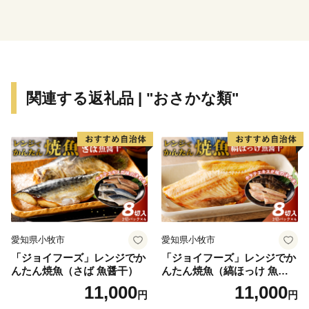
関連する返礼品 | "おさかな類"
愛知県小牧市
愛知県小牧市
「ジョイフーズ」レンジでか
「ジョイフーズ」レンジでか
んたん焼魚（さば 魚醤干）
んたん焼魚（縞ほっけ 魚醤
干）
11,000
11,000
円
円