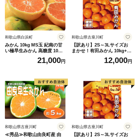
和歌山県白浜町
和歌山県古座川町
みかん 10kg MS玉 紀南の甘
【訳あり】2S～3Lサイズお
い極早生みかん 高糖度 10月
まかせ！有田みかん 10kg+2k
以降発送 マルチ被覆栽培
g保証分 11月から12月下旬ま
21,000
12,000
円
円
でに順次発送致します。 / 訳
ありみかん 有田みかん みか
ん ミカン 蜜柑 柑橘 温州みか
ん 和歌山 ご家庭用
和歌山県古座川町
和歌山県古座川町
≪秀品≫和歌山由良町産 由
【訳あり】2S～3Lサイズお