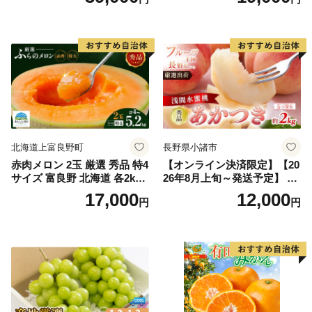
王 2房(1房480g以上) 化粧箱
だもの 果実 旬の果物 旬のフ
入り 岡山県産 国産 フルーツ
ルーツ 香川 香川県 東かがわ
果物 ギフト
市
北海道上富良野町
長野県小諸市
赤肉メロン 2玉 厳選 秀品 特4
【オンライン決済限定】【20
サイズ 富良野 北海道 各2kg
26年8月上旬～発送予定】 先
～2.6kg 2玉 セット ファーム
行予約 「浅間水蜜桃プレミ
17,000
12,000
円
円
富良野 メロン めろん 果物 く
アム」 もも あかつき 秀品 約
だもの フルーツ デザート 旬
2kg 5～9玉 贈答品 ふるさと
の果物 旬のフルーツ
納税 果物 桃 フルーツ モモ
果肉 長野県産 小諸市