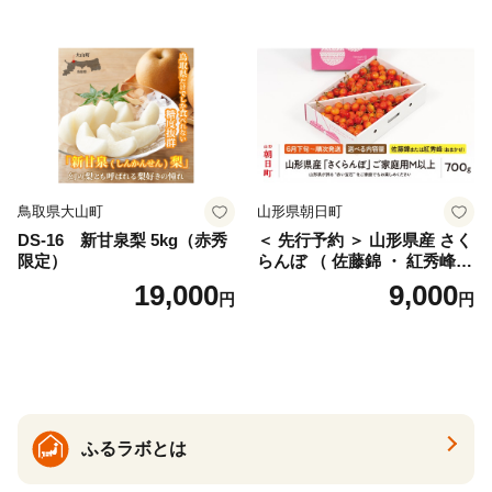
ェリー フルーツ 果物 果物類
ん みかん mikan 蜜柑 ミカン
仁木町 仁木 [松山商店]
土佐文旦 家庭用 産地直送 国
産 農家直送 期間限定 特産品
サイズミックス くらもとフ
ァーム 愛南町 愛媛県
鳥取県大山町
山形県朝日町
DS-16 新甘泉梨 5kg（赤秀
＜ 先行予約 ＞ 山形県産 さく
限定）
らんぼ （ 佐藤錦 ・ 紅秀峰
） ご家庭用 M以上 700g 【20
19,000
9,000
円
円
26年6月下旬から7月上旬発
送】 山形県 果物 フルーツ 初
夏 夏 送料無料
ふるラボとは