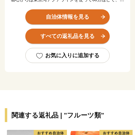
自然が広がり、洞窟から差し込む光が水面に反射しハー
トの形になることで有名な広場や、日本画家東山魁夷の
自治体情報を見る
「残照」の題材となった山並み、東日本で一番遅い紅葉
が見られるなど、四季折々の絶景を堪能することができ
すべての返礼品を見る
ます。
良質な地下水は「平成の名水百選」に千葉県で唯一選ば
れ、多くの農産物や特産品を育んでいます。
お気に入りに追加する
ブライダルで人気の花「水生カラー」は生産量日本一で
あるほか、首都圏最多の6つの酒蔵があり、名水で仕込
む数々の銘酒のなかでも、県内では1つしかない地ウイ
スキーが評判となっています。
わたしたちは、森、里山、川、そして海へつながる豊か
な自然環境を守り、未来のこどもたちへ繋いでいくこと
で“ひとが輝き幸せつなぐきみつ”の実現を目指してまい
関連する返礼品 | "フルーツ類"
ります。
【ふるさと納税のお問い合わせ】