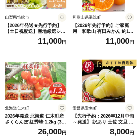
山梨県笛吹市
和歌山県湯浅町
【2026年発送★先行予約】
【2026年先行予約】ご家庭
【土日祝配送】産地厳選シャ
用 和歌山 有田みかん 約10k
インマスカット1.2kg～1.3kg
g (2L、3Lサイズ)【湯浅町】
11,000
11,000
円
円
（2房～3房）※沖縄・離島配
_ZJ6079
送不可※ 106-003-sku02-26y
｜シャインマスカット 発送
笛吹市 山梨県 フルーツ 果物
ぶどう 葡萄 大粒 シャインマ
スカット おすすめ シャイン
マスカット 贈答 ギフト 産地
笛吹市 シャインマスカット
笛吹 葡萄 国産 ぶどう 人気
国産 1.2kg 先行｜
北海道仁木町
愛媛県愛南町
2026年発送 北海道 仁木町産
【先行予約：2026年12月中旬
さくらんぼ 紅秀峰 1.2kg (300
～発送】 訳あり 土佐 文旦 8k
g×4パック) Lサイズ以上 旬
g (Mサイズ以上サイズミック
26,000
8,000
円
円
桜桃 産地直送 サクランボ チ
ス) 8000円 わけあり ぶんた