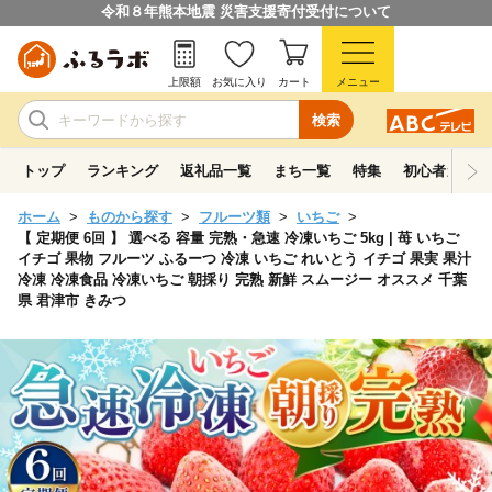
令和８年熊本地震 災害支援寄付受付について
上限額
お気に入り
カート
メニュー
検索
トップ
ランキング
返礼品一覧
まち一覧
特集
初心者ガイド
ホーム
ものから探す
フルーツ類
いちご
【 定期便 6回 】 選べる 容量 完熟・急速 冷凍いちご 5kg | 苺 いちご
イチゴ 果物 フルーツ ふるーつ 冷凍 いちご れいとう イチゴ 果実 果汁
冷凍 冷凍食品 冷凍いちご 朝採り 完熟 新鮮 スムージー オススメ 千葉
県 君津市 きみつ