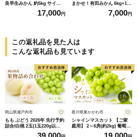
良早生みかん 約5kg サイズお
まかせ！有田みかん 6kg+1kg
まかせ【sml106C】
保証分 11月から12月下旬ま
17,000
7,000
円
円
でに順次発送致します。 / 訳
ありみかん 有田みかん みか
ん ミカン 蜜柑 柑橘 温州みか
ん 和歌山 ご家庭用
この返礼品を見た人は
こんな返礼品も見ています
岡山県瀬戸内市
香川県東かがわ市
もも ぶどう 2026年 先行予約
シャインマスカット 【ご家
詰合/白桃 2玉(1玉220g以
庭用】 2～6房(約2kg) 葡萄 ぶ
上)・シャインマスカット 晴
どう ブドウ フルーツ 果物 く
39,000
19,000
円
円