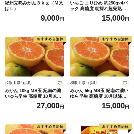
紀州完熟みかん３ｋｇ（Ｍ又
いちご まりひめ 約250g×4パ
はＬ）
ック 高糖度 朝採れ超完熟ま
令和3年10月より普通郵便の
りひめ 1月以降発送分
9,000
15,000
円
円
配達日数が変更になりましたので、
余裕を持って投函をお願い致します。
令和8年寄附分は
【令和9年1月10日必着】
和歌山県白浜町
和歌山県白浜町
みかん 10kg MS玉 紀南の濃
みかん 5kg MS玉 紀南の濃い
いゆら早生 高糖度 10月以降
ゆら早生 高糖度 10月以降発
発送 マルチ被覆栽培
送 マルチ被覆栽培
27,000
15,000
円
円