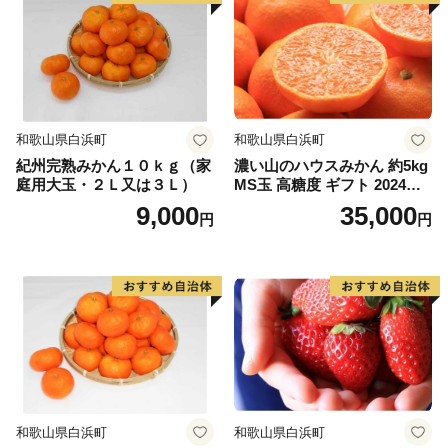
君津市ふるさと納税事務局
TEL 050-3526-0525
FAX 0968-82-8188
営業時間 9：00～18：00
（※土日祝日・年末年始期間休み）
和歌山県白浜町
和歌山県白浜町
＜メールでのお問合せ＞
紀州完熟みかん１０ｋｇ（家
濃い山のハウスみかん 約5kg
kimitsu12@support-bpo.com
庭用大玉・２Ｌ又は３Ｌ）
MS玉 高糖度 ギフト 2024年7
月以降発送分
9,000
35,000
円
円
※オンラインでのワンストップ特例申請を受付開始
自治体マイページにて【オンラインワンストップ特例申
請】ができます
https://mypg.jp/
【ワンストップ特例申請書送付先】
〒299-1192
千葉県君津市久保２丁目１３番１号
和歌山県白浜町
和歌山県白浜町
君津市役所 財政部財政課宛