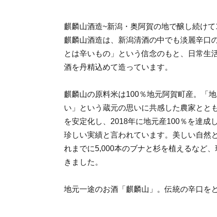
麒麟山酒造~新潟・奥阿賀の地で醸し続けて1
麒麟山酒造は、新潟清酒の中でも淡麗辛口
とは辛いもの」という信念のもと、日常生
酒を丹精込めて造っています。
麒麟山の原料米は100％地元阿賀町産。「
い」という蔵元の思いに共感した農家とと
を安定化し、2018年に地元産100％を達
珍しい実績と言われています。美しい自然
れまでに5,000本のブナと杉を植えるなど
きました。
地元一途のお酒「麒麟山」。伝統の辛口を