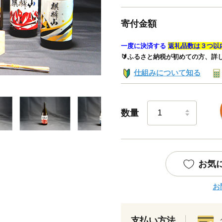
寄付金額
一度に決済する
返礼品数は３つ以
🔰ふるさと納税が初めての方、詳
仕組みについて知る
数量
お気
お
支払い方法