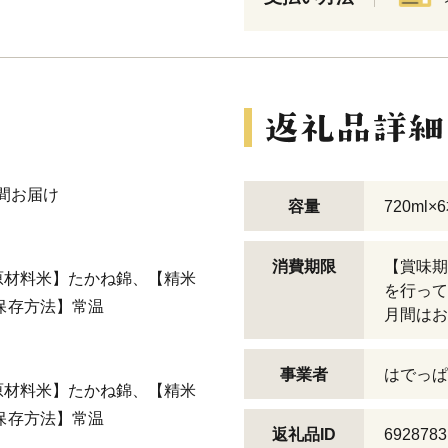
月間お届け
容量
720m
消費期限
【賞味期
原材料米】たかね錦、【精米
を行って
保存方法】常温
月間はお
事業者
はでっぱ
原材料米】たかね錦、【精米
保存方法】常温
返礼品ID
6928783