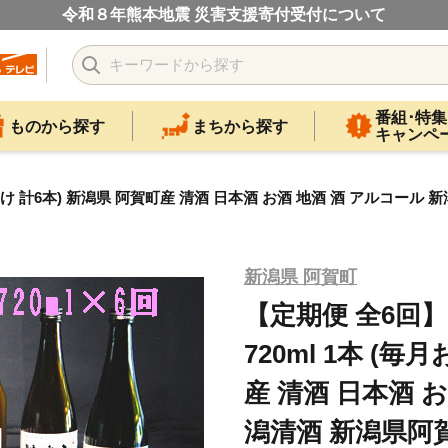
令和８年熊本地震 災害支援寄付受付について
番組･特集
ものから探す
まちから探す
キャンペ
お届け 計6本) 新潟県 阿賀町産 清酒 日本酒 お酒 地酒 酒 アルコール
新潟県 阿賀町
【定期便 全6回】
720ml 1本 (毎
産 清酒 日本酒 
潟清酒 新潟県阿賀