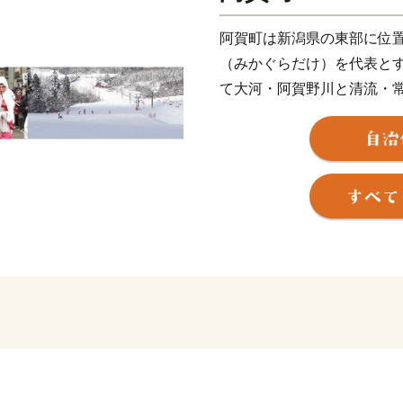
阿賀町は新潟県の東部に位
（みかぐらだけ）を代表と
て大河・阿賀野川と清流・
た、水と緑の美しい町です
古くから水上・陸上交通の
残として阿賀野川ライン舟
潟・福島間を走る「SLばん
ります。
町には200以上の清水や湧
ヒカリ」は格別です。また
り、麒麟山（きりんざん）
泉など良質な温泉地が多数