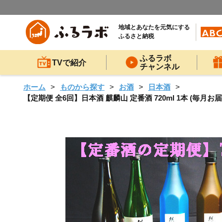
地域とあなたを元気にする
ふるさと納税
ふるラボ
TVで紹介
チャンネル
ホーム
ものから探す
お酒
日本酒
【定期便 全6回】日本酒 麒麟山 定番酒 720ml 1本 (毎月