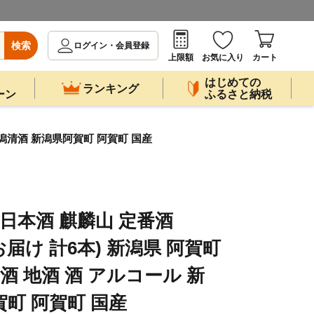
検索
ログイン・会員登録
上限額
お気に入り
カート
はじめての
ランキング
ーン
ふるさと納税
 新潟清酒 新潟県阿賀町 阿賀町 国産
日本酒 麒麟山 定番酒
月お届け 計6本) 新潟県 阿賀町
お酒 地酒 酒 アルコール 新
町 阿賀町 国産