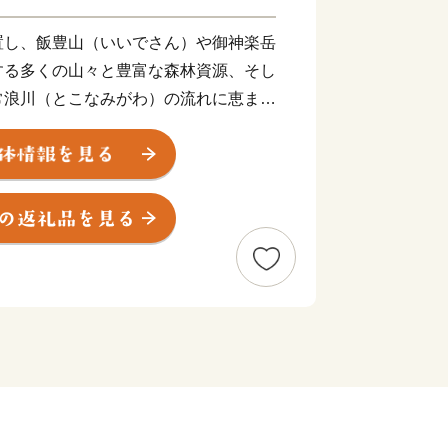
置し、飯豊山（いいでさん）や御神楽岳
する多くの山々と豊富な森林資源、そし
常浪川（とこなみがわ）の流れに恵まれ
。
要所であったという歴史があり、その名
下りや磐越西線が運行されており、新
えつ物語号（C57）」の路線地でもあ
き水があり、おいしい水でつくる「コシ
、町全体が豊かな観光資源となってお
温泉、御神楽（みかぐら）温泉、三川温
あります。