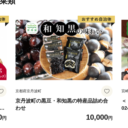
菜類"
北広島市出身の方や、北広
するふるさと会です。
毎年都内において総会・交
ふるさと北広島をみんなで
ご興味のある方は、市ホー
覧ください。
京都府京丹波町
宮
京丹波町の黒豆・和知黒の特産品詰め合
＜
椎茸
わせ
0
野
サ
0
10,000
円
円
賞