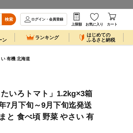
検索
ログイン・会員登録
上限額
お気に入り
カート
はじめての
ランキング
ーン
ふるさと納税
さい 有機 北海道
たいろトマト」1.2kg×3箱
026年7月下旬～9月下旬迄発送
まと 食べ頃 野菜 やさい 有