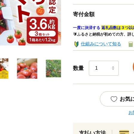
寄付金額
一度に決済する
返礼品数は３つ以
🔰ふるさと納税が初めての方、詳
仕組みについて知る
数量
お気
お
支払い方法