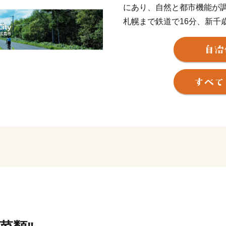
にあり、自然と都市機能が
札幌まで鉄道で16分、新千
内各地にアクセスしやすい
り、アオサギやエゾリスな
です。
面積119.05平方キロメー
に広島県人25戸103人が
入れ、今日の基礎が築かれ
古くから交通の要衝で、クラーク博
よ、大志をいだけ）の名言
す。
【え？貴方もきたひろ？】
東京圏に居住する北広島市
会」があります。