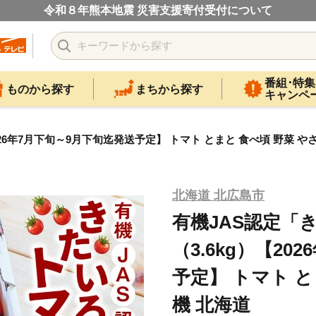
令和８年熊本地震 災害支援寄付受付について
番組･特集
ものから探す
まちから探す
キャンペ
2026年7月下旬～9月下旬迄発送予定】 トマト とまと 食べ頃 野菜 や
北海道 北広島市
有機JAS認定「き
（3.6kg）【2
予定】 トマト と
機 北海道