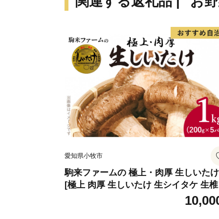
関連する返礼品 | "お野
愛知県小牧市
駒来ファームの 極上・肉厚 生しいたけ
[極上 肉厚 生しいたけ 生シイタケ 生
安心 安全 国産 採れたて 新鮮 きのこ 
10,00
菜]