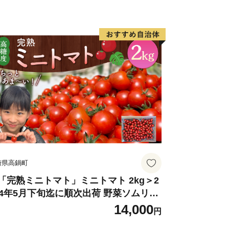
島市内の学校に通っていた方などが交流
流会を開催しています。
応援してみませんか？
ムページ「東京北広島会」のページをご
崎県高鍋町
「完熟ミニトマト」ミニトマト 2kg＞2
24年5月下旬迄に順次出荷 野菜ソムリエ
ミット アルル・リリカ共に銀賞受
14,000
円
！！(2023年11月開催)1回食べてみらん