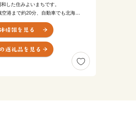
調和した住みよいまちです。
歳空港まで約20分、自動車でも北海道
位置にある一方、樹木や花々が四季を彩
どの野鳥や小動物がすむ自然豊かなまち
トル、6万人弱が暮らす本市は、明治17年
一村創建を目指して原始の森に開拓の鍬を
たことに始まります。
士がBoys, be ambitious（青年
を残し、学生たちと別れた地でもありま
にゆかりのある方々が集う「東京北広島