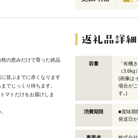
自然の恵みだけで育った絶品
容量
「有機き
（3.6kg
店に並ぶまでに赤くなります
(画像は
るまでじっくり待ちます。
場合がご
す｡)
たトマトだけをお届けしま
い。
消費期限
■賞味期
発送日か
事業者
株式会社