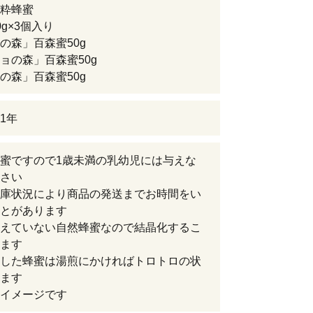
粋蜂蜜
0g×3個入り
の森」百森蜜50g
ョの森」百森蜜50g
の森」百森蜜50g
1年
蜜ですので1歳未満の乳幼児には与えな
さい
庫状況により商品の発送までお時間をい
とがあります
えていない自然蜂蜜なので結晶化するこ
ます
した蜂蜜は湯煎にかければトロトロの状
ます
イメージです