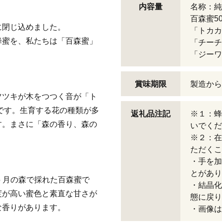
内容量
名称：純
百森蜜5
に閉じ込めました。
「トカカ
蜂蜜を、私たちは「百森蜜」
「チーチ
「ジーワ
賞味期限
製造から
ツツキが木をつつく音が「ト
です。生育する花の種類が多
返礼品注記
※１：蜂
す。まさに「森の香り、森の
いでくだ
※２：在
ただくこ
・手を加
とがあり
5 月の森で採れた百森蜜で
・結晶化
度が高い蜜色と素直な甘さが
態に戻り
な香りがあります。
・画像は