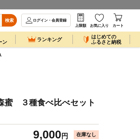
検索
ログイン・会員登録
上限額
お気に入り
カート
はじめての
ランキング
ーン
ふるさと納税
A
森蜜 ３種食べ比べセット
9,000
在庫なし
円