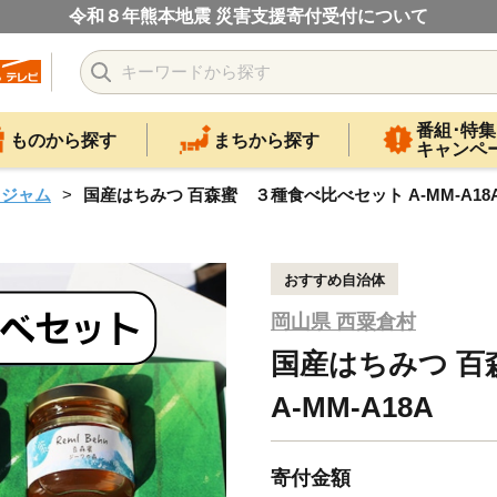
令和８年熊本地震 災害支援寄付受付について
番組･特集
ものから探す
まちから探す
キャンペ
・ジャム
国産はちみつ 百森蜜 ３種食べ比べセット A-MM-A18
おすすめ自治体
岡山県 西粟倉村
国産はちみつ 百
A-MM-A18A
寄付金額