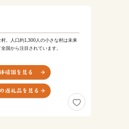
村。人口約1,300人の小さな村は未来
て全国から注目されています。
国でも注目されている林業と多くの移住
ンチャーの聖地」と呼ばれる土壌を育
ど多様な分野で新しい価値を生み出して
がもたらす恵みと、挑戦者たちの情熱が
の森と人を育むための大切なエネルギー
が、西粟倉村の挑戦を未来へと繋ぎま