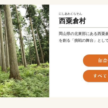
にしあわくらそん
西粟倉村
岡山県の北東部にある西粟倉
を創る「挑戦の舞台」とし
百年の森林構想に基づく全
者や起業家が「ローカルベ
み、木工、農業、ジビエな
います。
返礼品には、この豊かな森
詰まっています。
いただいたご寄付は、未来
となります。あなたの応援