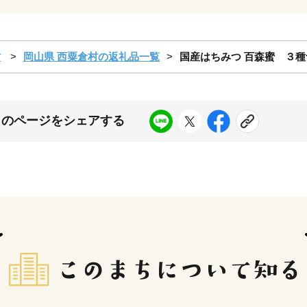
村
岡山県 西粟倉村の返礼品一覧
国産はちみつ 百森蜜 ３種食
このページをシェアする