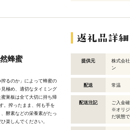
然蜂蜜
提供元
株式会社
ン
つ搾るのか」によって蜂蜜の
配送
常温
を見極め、適切なタイミング
た蜜巣板は全て大切に持ち帰
配送注記
ご入金確
す。搾ったまま、何も手を
※オリジ
り、酵素などの栄養素がたっ
だ状態で
ぜひ楽しんでください。