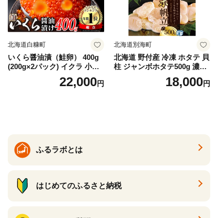
イス 北海道 白糠町
北海道白糠町
北海道別海町
いくら醤油漬（鮭卵） 400g
北海道 野付産 冷凍 ホタテ 貝
(200g×2パック) イクラ 小分
柱 ジャンボホタテ500g 濃厚
け いくら醤油漬 鮭いくら い
な旨味と甘み （ほたて ホタ
22,000
18,000
円
円
くら醤油漬け 鮭 鮭卵 ikura
テ 帆立 貝柱 ホタテ貝柱 大玉
醤油いくら 冷凍いくら いく
大粒 北海道 別海 野付 ふるさ
ら北海道 醤油鮭いくら 人気
と納税）
大好評品 北海道 白糠町
ふるラボとは
はじめてのふるさと納税