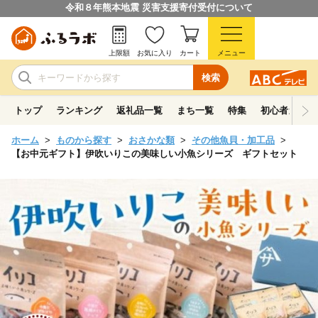
令和８年熊本地震 災害支援寄付受付について
上限額
お気に入り
カート
メニュー
検索
トップ
ランキング
返礼品一覧
まち一覧
特集
初心者ガイド
ホーム
ものから探す
おさかな類
その他魚貝・加工品
【お中元ギフト】伊吹いりこの美味しい小魚シリーズ ギフトセット