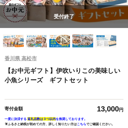
受付終了
香川県 高松市
【お中元ギフト】伊吹いりこの美味しい
小魚シリーズ ギフトセット
13,000
寄付金額
円
一度に決済する
返礼品数は３つ以内
を推奨しております。
🔰ふるさと納税が初めての方、詳しく知りたい方は
こちら
でご確認ください。