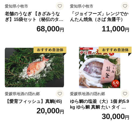
愛知県小牧市
愛知県小牧市
老舗のうなぎ 【きざみうな
「ジョイフーズ」レンジでか
ぎ】15袋セット（秘伝のタレ
んたん焼魚（さば 魚醤干）
付）
68,000
11,000
円
円
愛媛県地酒の隠れ郷
愛媛県地酒の隠れ郷
【愛育フィッシュ】真鯛(45)
ゆら鯛の塩釜（大）1個 約5.9
kg ゆら鯛 真鯛 たい タイ 鯛
20,000
円
塩釜焼き 塩釜 魚 魚介類 海鮮
30,000
円
祝い事 お祝い ハレの日 食品
冷蔵 宝水産 国産 由良半島 愛
媛県【えひめの町（超）推