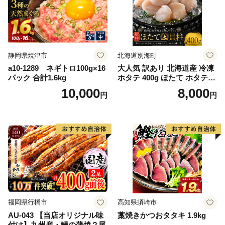
静岡県焼津市
北海道別海町
a10-1289 ネギトロ100g×16
大人気 訳あり 北海道産 冷凍
パック 合計1.6kg
ホタテ 400g ほたて ホタテ
帆立 貝柱 海鮮 魚介類 刺身
10,000
8,000
円
円
大粒 天然 海鮮 ランキング 大
人気 人気 おすすめ 訳あり ）
福岡県行橋市
高知県須崎市
AU-043 【当店オリジナル味
藁焼きかつおタタキ 1.9kg
付け】九州産・鰻の蒲焼２尾