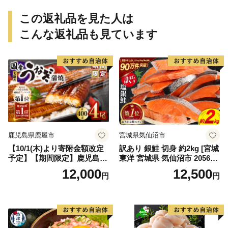
し！（愛南町）】(295)
この返礼品を見た人は
こんな返礼品も見ています
鹿児島県鹿屋市
宮城県気仙沼市
【10/1(木)より寄附金額改定
訳あり 銀鮭 切身 約2kg [宮城
予定】【期間限定】鹿児島県
東洋 宮城県 気仙沼市 205649
大隅産うなぎ蒲焼4尾（400
91] 鮭 魚介類 海鮮 訳アリ 規
12,000
12,500
円
円
g） KN007-023
格外 不揃い さけ サケ 鮭切身
シャケ 切り身 冷凍 家庭用 お
かず 弁当 支援 サーモン 銀鮭
切り身 魚 わけあり