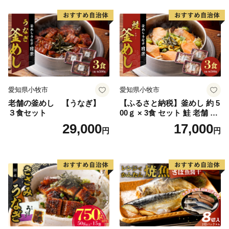
フーズ 魚貝類 お取り寄せ お
取り寄せグルメ 魚醤 ナンプ
ラー 愛知県 小牧市 冷凍 送料
無料
愛知県小牧市
愛知県小牧市
老舗の釜めし 【うなぎ】
【ふるさと納税】釜めし 約 5
３食セット
00ｇ × 3食 セット 鮭 老舗 急
速冷凍 レンチン 時短 簡単調
29,000
17,000
円
円
理 食品 加工品 海鮮 手作り
ほくほく ご飯 お弁当 おにぎ
り お茶漬け お取り寄せ お取
り寄せグルメ 愛知県 小牧市
送料無料