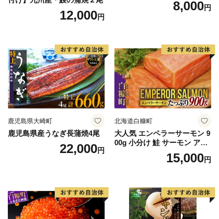
8,000
円
12,000
円
鹿児島県大崎町
北海道白糠町
鹿児島県産うなぎ長蒲焼4尾
大人気 エンペラーサーモン 9
00g 小分け 鮭 サーモン アト
22,000
円
ランティックサーモン 水産
15,000
円
庁長官賞 受賞 さけ シャケ し
ゃけ sake カルパッチョ ソテ
ー レアステーキ 人気 高級 大
満足 美味しい 贈答 生食用 刺
身 お刺身 刺し身 魚介類 海鮮
冷凍 厚切り 薄切り ふるさと
納税 ふるさとチョイス チョ