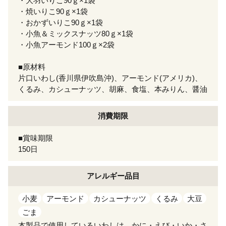
・大羽いりこ90ｇ×1袋
・焼いりこ90ｇ×1袋
・おかずいりこ90ｇ×1袋
・小魚＆ミックスナッツ80ｇ×1袋
・小魚アーモンド100ｇ×2袋
■原材料
片口いわし(香川県伊吹島沖)、アーモンド(アメリカ)、
くるみ、カシューナッツ、胡麻、食塩、本みりん、醤油
消費期限
■賞味期限
150日
アレルギー
品目
小麦
アーモンド
カシューナッツ
くるみ
大豆
ごま
本製品で使用しているいわしは、かに・えび・いか・さ