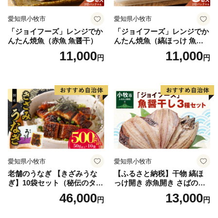
愛知県小牧市
愛知県小牧市
「ジョイフーズ」レンジでか
「ジョイフーズ」レンジでか
んたん焼魚（赤魚 魚醤干）
んたん焼魚（縞ほっけ 魚醤
干）
11,000
11,000
円
円
愛知県小牧市
愛知県小牧市
老舗のうなぎ 【きざみうな
【ふるさと納税】干物 縞ほ
ぎ】10袋セット（秘伝のタレ
っけ開き 赤魚開き さばの開
付）
き 魚醤干し 3種 セット 詰め
46,000
13,000
円
円
合わせ 魚 おかず 肉厚 おいし
い さば 赤魚 縞ホッケ ジョイ