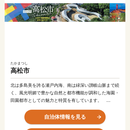
たかまつし
高松市
北は多島美を誇る瀬戸内海、南は緑深い讃岐山脈まで続
く、風光明媚で豊かな自然と都市機能が調和した海園・
田園都市としての魅力と特質を有しています。
温暖な気候に恵まれ、災害が比較的少なく暮らしやすい
地域特性をいかしながら、産業振興、観光振興、文化芸
自治体情報を見る
術、スポーツなどの活動を活性化させ、全ての人が心豊