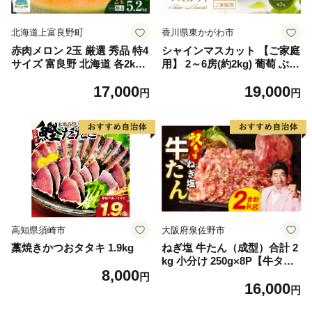
北海道上富良野町
香川県東かがわ市
赤肉メロン 2玉 厳選 秀品 特4
シャインマスカット 【ご家庭
サイズ 富良野 北海道 各2kg
用】 2～6房(約2kg) 葡萄 ぶど
～2.6kg 2玉 セット ファーム
う ブドウ フルーツ 果物 くだ
17,000
19,000
富良野 メロン めろん 果物 く
もの 果実 旬の果物 旬のフル
円
円
だもの フルーツ デザート 旬
ーツ 香川 香川県 東かがわ市
の果物 旬のフルーツ
高知県須崎市
大阪府泉佐野市
藁焼きかつおタタキ 1.9kg
ねぎ塩 牛たん（成型）合計 2
kg 小分け 250g×8P【牛タン
8,000
牛肉 焼肉用 薄切り 訳あり サ
円
16,000
イズ不揃い】
円