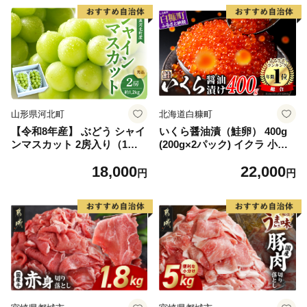
山形県河北町
北海道白糠町
【令和8年産】 ぶどう シャイ
いくら醤油漬（鮭卵） 400g
ンマスカット 2房入り（1房6
(200g×2パック) イクラ 小分
00g前後） 秀品 山形県河北町
け いくら醤油漬 鮭いくら い
18,000
22,000
産【山形eLab】 ka074-023-r
くら醤油漬け 鮭 鮭卵 ikura
円
円
8
醤油いくら 冷凍いくら いく
ら北海道 醤油鮭いくら 人気
大好評品 北海道 白糠町