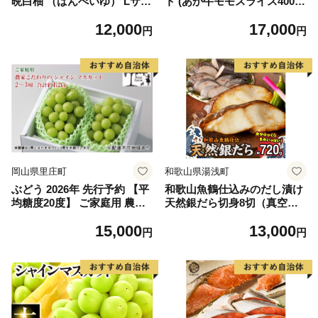
晩白柚 （ばんぺいゆ） Lサイ
ト (あか牛モモスライス400
ズ 2玉 柑橘 みかん 果物 くだ
g、あか牛のたれ200ml付き)
12,000
17,000
もの フルーツ おやつ 特産 熊
円
円
本県 八代市 【2026年12月上
旬より順次発送】
岡山県里庄町
和歌山県湯浅町
ぶどう 2026年 先行予約 【平
和歌山魚鶴仕込みのだし漬け
均糖度20度】 ご家庭用 農家
天然銀だら切身8切（真空パ
こだわりの シャイン マスカ
ック入） 約720g 小分け 独自
15,000
13,000
ット 2～3房 合計約1.2kg ブ
製法 良質な脂 ふっくら 柔ら
円
円
ドウ 葡萄 岡山県産 国産 フル
かい 身質 甘み 旨味 白身魚の
ーツ 果物 【 Nini farm 農家
トロ 梅酒 北海道南産 真こん
直送 】
ぶ だし漬け 煮付け ムニエル
味噌漬け 鍋物 冷凍 湯浅町 送
料無料_G7334