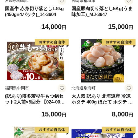
宮崎県都城市
宮崎県都城市
国産牛 赤身切り落とし1.8kg
国産豚肉切り落とし5Kg(うま
(450g×4パック)_14-3604
味加工)_MJ-3647
14,000
15,000
円
円
福岡県中間市
北海道別海町
(訳あり)博多若杉牛もつ鍋セ
大人気 訳あり 北海道産 冷凍
ット2人前×5回分 【024-002
ホタテ 400g ほたて ホタテ 帆
7】
立 貝柱 海鮮 魚介類 刺身 大
15,000
8,000
粒 天然 海鮮 ランキング 大人
円
円
気 人気 おすすめ 訳あり ）