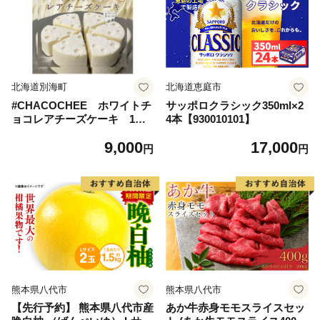
北海道別海町
北海道恵庭市
#CHACOCHEE ホワイトチ
サッポロクラシック350ml×2
ョコレアチーズケーキ 1ホ
4本【930010101】
ール(直径15cm)（北海道,別
9,000
17,000
海町,チーズ,ちーず,チーズケ
円
円
ーキ,ふるさと納税）
熊本県八代市
熊本県八代市
【先行予約】 熊本県八代市産
あか牛赤身モモスライスセッ