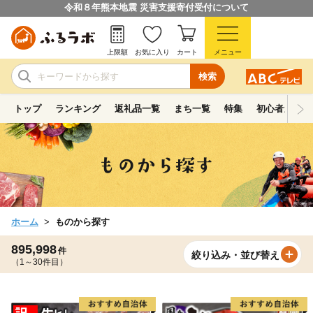
令和８年熊本地震 災害支援寄付受付について
上限額
お気に入り
カート
メニュー
検索
トップ
ランキング
返礼品一覧
まち一覧
特集
初心者ガイド
ホーム
ものから探す
895,998
件
絞り込み・並び替え
（1～30件目）