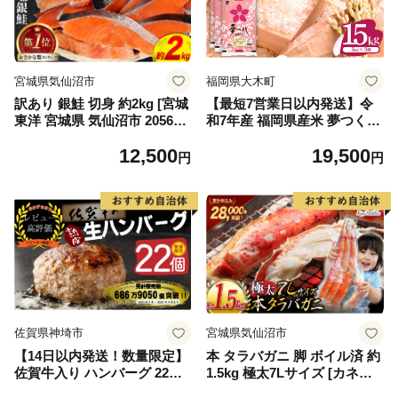
宮城県気仙沼市
福岡県大木町
訳あり 銀鮭 切身 約2kg [宮城
【最短7営業日以内発送】令
東洋 宮城県 気仙沼市 205649
和7年産 福岡県産米 夢つくし
91] 鮭 魚介類 海鮮 訳アリ 規
15kg 精米 ※北海道・沖縄・
12,500
19,500
格外 不揃い さけ サケ 鮭切身
離島は配送不可
円
円
シャケ 切り身 冷凍 家庭用 お
かず 弁当 支援 サーモン 銀鮭
切り身 魚 わけあり
佐賀県神埼市
宮城県気仙沼市
【14日以内発送！数量限定】
本 タラバガニ 脚 ボイル済 約
佐賀牛入り ハンバーグ 22個
1.5kg 極太7Lサイズ [カネダ
2.6kg(120g×22個)【佐賀牛 黒
イ 宮城県 気仙沼市 2056432