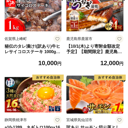
佐賀県上峰町
鹿児島県鹿屋市
秘伝のタレ漬け!(訳あり)牛ヒ
【10/1(木)より寄附金額改定
レサイコロステーキ 1000g
予定】【期間限定】鹿児島県
【B-1098-AS】
大隅産うなぎ蒲焼4尾（400
10,000
12,000
g） KN007-023
円
円
静岡県焼津市
宮城県気仙沼市
a10-1289 ネギトロ100g×16
訳あり サーモン 切り落とし