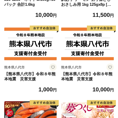
パック 合計1.6kg
おさしみ用 1kg 125gx8p [足
利本店 宮城県 気仙沼市 2056
10,000
11,500
4313] 魚 魚介類 鮭 お刺し身
円
円
刺し身 刺身 生 生食 個包装
チリ銀鮭 銀鮭 海鮮 海鮮丼 魚
介
熊本県八代市
熊本県八代市
【熊本県八代市】令和８年熊
【熊本県八代市】令和８年熊
本地震 災害支援
本地震 災害支援
1,000
10,000
円
円