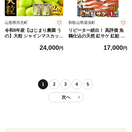
山形県河北町
和歌山県湯浅町
令和8年産【はじまり農園 う
リピーター続出！ 高評価 魚
の】大粒 シャインマスカット
鶴仕込の天然 紅サケ 紅鮭 鮭
２房（約700g×2房） 山形県
サーモン 切身 切り身 約1kg
24,000
17,000
河北町産 【河北町観光物産協
レビュー高評価 小分け 真空
円
円
会】 ka002-004-r8
パック 梅酒 真昆布 使用 だし
まろやか 天然 鮭 魚 海の幸
海鮮 魚介 食品 食べ物 おかず
お弁当 水産加工品 冷凍 グル
メ お取り寄せ 和歌山県 湯浅
町 送料無料_G7317
1
2
3
4
5
次へ