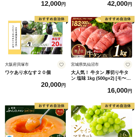
12,000
42,000
毛和牛 ブランド牛 九州 ハン
6] カニ かに 蟹 たらばがに た
円
円
バーグ 牛肉 豚肉 国産 お弁当
らば蟹 タラバ蟹 たらば タラ
おかず 惣菜 おすすめ 人気】
バ ボイル
(H083106)
大阪府貝塚市
宮城県気仙沼市
ワケあり水なす２０個
大人気！ 牛タン 厚切り牛タ
ン 塩味 1kg (500g×2) [モ〜ラ
20,000
ンド 宮城県 気仙沼市 205646
円
16,000
60] 肉 牛肉 精肉 牛たん 牛タ
円
ン塩 牛たん塩 冷凍 焼肉 BB
Q アウトドア バーベキュー
厚切り タン