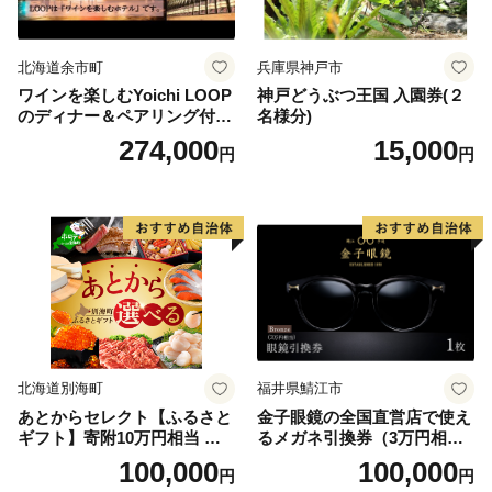
北海道余市町
兵庫県神戸市
ワインを楽しむYoichi LOOP
神戸どうぶつ王国 入園券(２
のディナー＆ペアリング付宿
名様分)
泊プラン＜デラックスツイン
274,000
15,000
円
円
＞
北海道別海町
福井県鯖江市
あとからセレクト【ふるさと
金子眼鏡の全国直営店で使え
ギフト】寄附10万円相当 あ
るメガネ引換券（3万円相
とから選べる！ ギフト いく
当） Bronze
100,000
100,000
円
円
ら ほたて 海鮮 牛肉 別海町