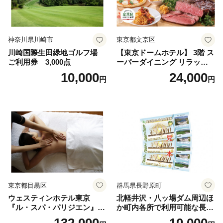
神奈川県川崎市
東京都文京区
川崎国際生田緑地ゴルフ場
【東京ドームホテル】 3階 ス
ご利用券 3,000点
ーパーダイニング リラッサ
ランチブッフェ お食事券 大
10,000
24,000
円
円
人1名様分 関東 東京 ご利用
券 ランチ 昼食 食事券 レスト
ラン ブッフェ 東京都 お食事
券
東京都目黒区
群馬県長野原町
ウェスティンホテル東京
北軽井沢・八ッ場ダム周辺ほ
『ル・スパ・パリジエン』選
か町内各所で利用可能な長野
べるボディセラピー90分/1名
原町ふるさと感謝券（3,000