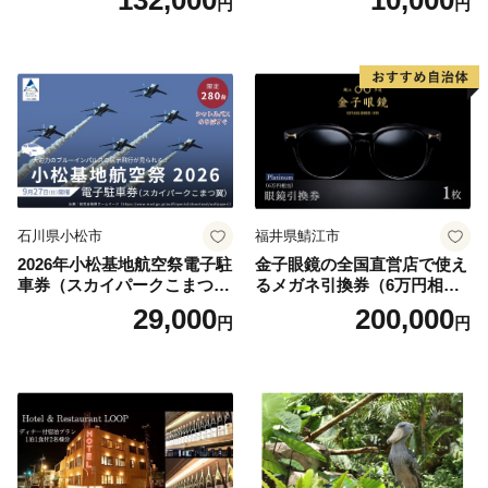
132,000
10,000
円
円
円分）【トラベル 観光 旅行
お土産 群馬県 長野原町 北軽
井沢】
石川県小松市
福井県鯖江市
2026年小松基地航空祭電子駐
金子眼鏡の全国直営店で使え
車券（スカイパークこまつ
るメガネ引換券（6万円相
翼） 駐車場 シャトルバスの
当） Platinum
29,000
200,000
円
円
りばすぐ 石川県 小松市