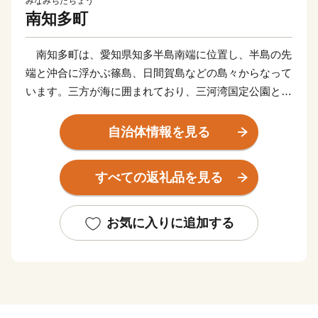
みなみちたちょう
南知多町
南知多町は、愛知県知多半島南端に位置し、半島の先
端と沖合に浮かぶ篠島、日間賀島などの島々からなって
います。三方が海に囲まれており、三河湾国定公園と南
知多県立自然公園に指定されている自然豊かな町です。
その地域特性から県下随一の漁獲量を誇る漁港の町と
自治体情報を見る
して知名度が高く、春にはメバル、夏はマアナゴやマダ
コ、秋にはシラス、冬にはトラフグなど四季折々の魚介
すべての返礼品を見る
類が水揚げされます。
また、日本の渚100選にも選ばれた千鳥ヶ浜がある内
海海水浴場をはじめ、町内には5つの海水浴場があり、
お気に入りに追加する
夏には海水浴客が多く訪れる観光の町です。愛知県を始
め年間300万人以上の観光客が訪れます。
しかし、近年は人口減少、少子高齢化の問題が顕著と
なっており、南海トラフ地震津波避難対策特別強化地域
に指定され、消滅可能性都市に名前が挙がるなど厳しい