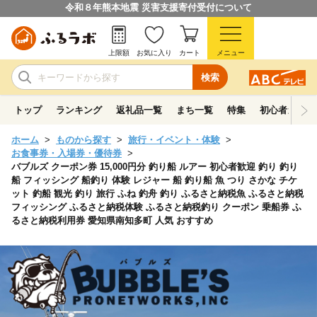
令和８年熊本地震 災害支援寄付受付について
上限額
お気に入り
カート
メニュー
検索
トップ
ランキング
返礼品一覧
まち一覧
特集
初心者ガイド
ホーム
ものから探す
旅行・イベント・体験
お食事券・入場券・優待券
バブルズ クーポン券 15,000円分 釣り船 ルアー 初心者歓迎 釣り 釣り
船 フィッシング 船釣り 体験 レジャー 船 釣り船 魚 つり さかな チケ
ット 釣船 観光 釣り 旅行 ふね 釣舟 釣り ふるさと納税魚 ふるさと納税
フィッシング ふるさと納税体験 ふるさと納税釣り クーポン 乗船券 ふ
るさと納税利用券 愛知県南知多町 人気 おすすめ