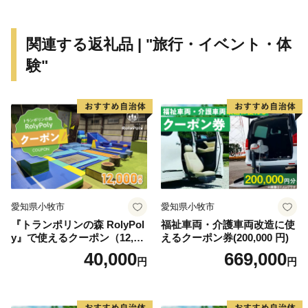
現状が突きつけられています。
このような状況であっても、南知多町の交流・移住・
関連する返礼品 | "旅行・イベント・体
定住促進ポータルサイト「ウミひとココロ」を開設する
験"
など、南知多町の魅力を全国に向けて発信する取組みを
行っております。
ふるさと納税についても南知多町の隠れた魅力を全国
の皆さまに知っていただく一つの手段と考えて取り組ん
でおります。皆さまの温かいご支援をお待ちしておりま
す。5千円以上寄附をしていただいた方には、まちのPR
も兼ねて町の特産品等をお送りさせていただきます。
愛知県小牧市
愛知県小牧市
【ご注意】
『トランポリンの森 RolyPol
福祉車両・介護車両改造に使
※特典の送付は、南知多町外にお住まいの方に限らせて
y』で使えるクーポン（12,00
えるクーポン券(200,000 円)
いただきます。
0円）
40,000
669,000
円
円
※特典を受け取ることによる経済的利益については、一
時所得に該当します。
※特典は複数選択いただけます。（1度の申込で最大32