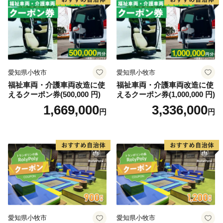
品まで）
※特典のお届けには1～2ヶ月程度かかることがありま
す。
※寄附につきまして、年度内の回数制限は設けておりま
せん。
※特典の写真はイメージです。
愛知県小牧市
愛知県小牧市
福祉車両・介護車両改造に使
福祉車両・介護車両改造に使
えるクーポン券(500,000 円)
えるクーポン券(1,000,000 円)
【アクセス】
1,669,000
3,336,000
名古屋から約1時間
円
円
・自動車： 知多半島道路利用
・公共交通機関： 最寄駅「内海駅」または「河和駅」
（名古屋鉄道）
※町内⇔河和駅は海っ子バス（コミュニティバス）「南
知多・美浜環状線」が運行
・離島（日間賀島・篠島）へのアクセス
「河和港」と「師崎港」より定期船が運行（名鉄海上
観光船）
愛知県小牧市
愛知県小牧市