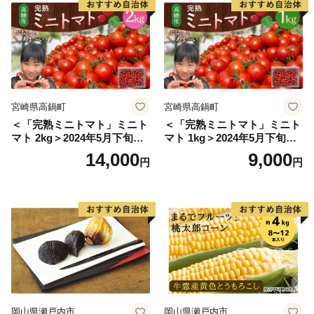
宮崎県高鍋町
宮崎県高鍋町
＜「完熟ミニトマト」ミニト
＜「完熟ミニトマト」ミニト
マト 2kg＞2024年5月下旬迄
マト 1kg＞2024年5月下旬迄
に順次出荷 野菜ソムリエサ
に順次出荷 野菜ソムリエサ
14,000
9,000
円
円
ミット アルル・リリカ共に
ミット アルル・リリカ共に
銀賞受賞！！(2023年11月開
銀賞受賞！！(2023年11月開
催)1回食べてみらんね？宮崎
催)1回食べてみらんね？宮崎
県 高鍋町産 産地直送 有機肥
県 高鍋町産 産地直送 有機肥
料使用 高糖度 西森農園
料使用 高糖度 西森農園
岡山県瀬戸内市
岡山県瀬戸内市