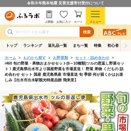
令和８年熊本地震 災害支援寄付受付について
上限額
お気に入り
カート
メニュー
検索
トップ
ランキング
返礼品一覧
まち一覧
特集
初心者ガイド
ホーム
ものから探す
お野菜類
セット・詰め合わせ
i460 旬の野菜・果物おまかせセット(8～10種類)ツルの恩返し野菜セッ
ト！鹿児島県出水市より国産野菜を市場直送！ 野菜 果物 くだもの 詰
め合わせ セット 国産 鹿児島県産 市場直送 旬 季節 何が届くかはお楽
しみ【出水市出水駅観光特産品館 飛来里】