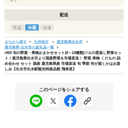
配送
常温
冷蔵
冷凍
まちから探す
九州地方
鹿児島県出水市
鹿児島県 出水市の返礼品一覧
i460 旬の野菜・果物おまかせセット(8～10種類)ツルの恩返し野菜セッ
ト！鹿児島県出水市より国産野菜を市場直送！ 野菜 果物 くだもの 詰
め合わせ セット 国産 鹿児島県産 市場直送 旬 季節 何が届くかはお楽
しみ【出水市出水駅観光特産品館 飛来里】
このページをシェアする