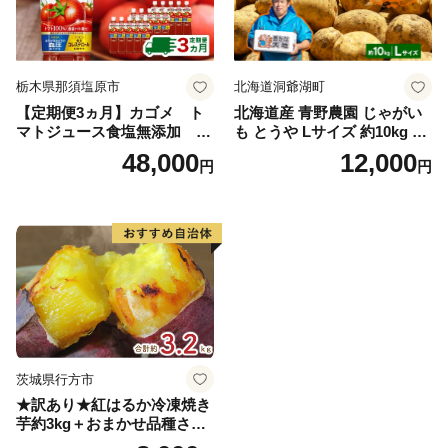
栃木県那須塩原市
北海道洞爺湖町
【定期便3ヵ月】カゴメ ト
北海道産 青野農園 じゃがい
マトジュース食塩無添加 72
も とうや Lサイズ 約10kg 20
0ml PET×15本 1ケース 毎月
26年10月初旬～12月下旬頃お
48,000
12,000
円
円
届く 3ヵ月 3回コース ns001-
届け 先行予約 北海道 ジャガ
005 【 KAGOME 野菜ジュー
イモ トウヤ 馬鈴薯 ポテト 芋
ス 】
いも イモ 黄色 旬 野菜 農作
物 産地直送 お取り寄せ 国産
茨城県行方市
★訳あり★紅はるか冷凍焼き
芋約3kg＋おまかせ品種さつ
まいも 合計約3.2kg｜さつ