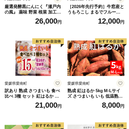
厳選発酵黒にんにく『瀬戸内
［2026年先行予約］牛窓産と
の風』 薬味 野菜 根菜 加工食
うもろこし まるでフルー
品
ツ！最高糖度25度超え 生で
26,000
12,000
円
円
甘い、茹でて美味い！ 黄色
とうもろこし 「桃太郎コー
ン」約4kg（8〜12本入り）
野菜
愛媛県愛南町
愛媛県愛南町
訳あり 熟成 さつまいも 食べ
熟成 紅はるか 5kg M-Lサイ
比べ 3種 セット 紅はるか 安
ズ さつまいも いも 低温熟成
納芋 シルクスイート 合計 15
完全熟成収穫 甘い 糖度 焼き
21,000
8,000
円
円
kg サイズ混合 サツマイモ 焼
芋 やきいも スイートポテト
き芋 干し芋 丸干し 冷凍焼き
おやつ 高糖度 料理 国産 愛媛
芋 冷やし焼き芋 やきいも 蜜
県 愛南町 青果市場
芋 ほしいも スイートポテト
いも天 サイズミックス 甘い