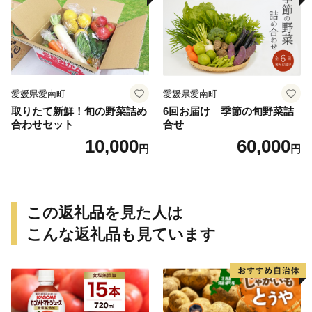
ねっとり 生芋 新芋 あんのう
いも 甘藷 べにはるか スイー
ツ 国産 糖度 産地直送 農家直
送 数量限定 21000円 愛媛 愛
南 ミッチーのおみかん畑
愛媛県愛南町
愛媛県愛南町
取りたて新鮮！旬の野菜詰め
6回お届け 季節の旬野菜詰
合わせセット
合せ
10,000
60,000
円
円
この返礼品を見た人は
こんな返礼品も見ています