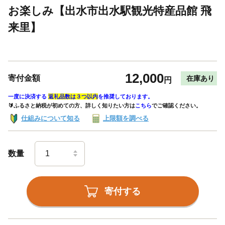
お楽しみ【出水市出水駅観光特産品館 飛
来里】
12,000
寄付金額
在庫あり
円
一度に決済する
返礼品数は３つ以内
を推奨しております。
🔰ふるさと納税が初めての方、詳しく知りたい方は
こちら
でご確認ください。
仕組みについて知る
上限額を調べる
数量
寄付する