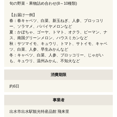
旬の野菜・果物詰め合わせ(8～10種類)
【お届け一例】
春：春キャベツ、白菜、新玉ねぎ、人参、ブロッコリ
ー、ソラマメ、パパイヤメロンなど
夏：かぼちゃ、ゴーヤ、トマト、オクラ、ピーマン、ナ
ス、南国グリーンメロン、ハウスミカンなど
秋：サツマイモ、キュウリ、トマト、サトイモ、キャベ
ツ、白菜、人参、早生みかんなど
冬：キャベツ、白菜、人参、ブロッコリー、じゃがい
も、キュウリ、温州みかん、不知火など
消費期限
約6日
事業者
出水市出水駅観光特産品館 飛来里