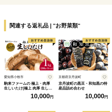
関連する返礼品 | "お野菜類"
愛知県小牧市
京都府京丹波町
駒来ファームの 極上・肉厚
京丹波町の黒豆・和知黒の特
生しいたけ[極上 肉厚 生しい
産品詰め合わせ
たけ 生シイタケ 生椎茸 安心
10,000
10,000
円
円
安全 国産 採れたて 新鮮 きの
こ 野菜]