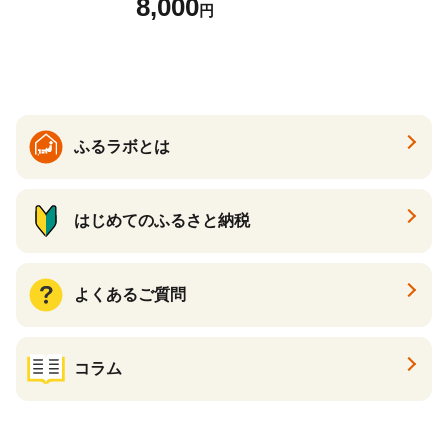
8,000
円
まいも サツマイモ さつま芋
焼き芋 やきいも 冷凍 冷凍焼
き芋 訳あり 訳アリ 紅はるか
茨城県 行方市(EY-25)
ふるラボとは
はじめてのふるさと納税
よくあるご質問
コラム