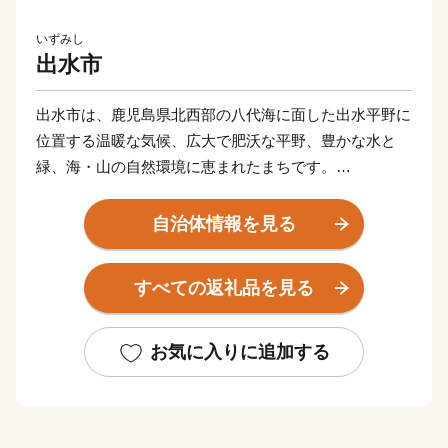
いずみし
出水市
出水市は、鹿児島県北西部の八代海に面した出水平野に
位置する温暖な気候、広大で肥沃な平野、豊かな水と
緑、海・山の自然環境に恵まれたまちです。
市には、毎年一万羽を超えるツルが飛来する世界的な越
冬地(国の特別天然記念物に指定)や江戸時代、要衝の地
自治体情報を見る
として薩摩藩最大の外城が置かれた、
出水麓武家屋敷群(国の重要伝統的建造物保存地区に選
すべての返礼品を見る
定)などを有しており、往時の面影が今も残る「ツルと
歴史のまち」です。
お気に入りに追加する