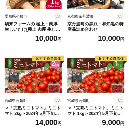
愛知県小牧市
京都府京丹波町
駒来ファームの 極上・肉厚
京丹波町の黒豆・和知黒の特
生しいたけ[極上 肉厚 生しい
産品詰め合わせ
たけ 生シイタケ 生椎茸 安心
10,000
10,000
円
円
安全 国産 採れたて 新鮮 きの
こ 野菜]
宮崎県高鍋町
宮崎県高鍋町
＜「完熟ミニトマト」ミニト
＜「完熟ミニトマト」ミニト
マト 2kg＞2024年5月下旬迄
マト 1kg＞2024年5月下旬迄
に順次出荷 野菜ソムリエサ
に順次出荷 野菜ソムリエサ
14,000
9,000
円
円
ミット アルル・リリカ共に
ミット アルル・リリカ共に