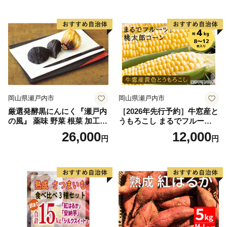
銀賞受賞！！(2023年11月開
銀賞受賞！！(2023年11月開
催)1回食べてみらんね？宮崎
催)1回食べてみらんね？宮崎
県 高鍋町産 産地直送 有機肥
県 高鍋町産 産地直送 有機肥
料使用 高糖度 西森農園
料使用 高糖度 西森農園
岡山県瀬戸内市
岡山県瀬戸内市
厳選発酵黒にんにく『瀬戸内
［2026年先行予約］牛窓産と
の風』 薬味 野菜 根菜 加工食
うもろこし まるでフルー
品
ツ！最高糖度25度超え 生で
26,000
12,000
円
円
甘い、茹でて美味い！ 黄色
とうもろこし 「桃太郎コー
ン」約4kg（8〜12本入り）
野菜