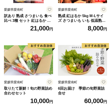
愛媛県愛南町
愛媛県愛南町
訳あり 熟成 さつまいも 食べ
熟成 紅はるか 5kg M-Lサイ
比べ 3種 セット 紅はるか 安
ズ さつまいも いも 低温熟成
納芋 シルクスイート 合計 15
完全熟成収穫 甘い 糖度 焼き
21,000
8,000
円
円
kg サイズ混合 サツマイモ 焼
芋 やきいも スイートポテト
き芋 干し芋 丸干し 冷凍焼き
おやつ 高糖度 料理 国産 愛媛
芋 冷やし焼き芋 やきいも 蜜
県 愛南町 青果市場
芋 ほしいも スイートポテト
いも天 サイズミックス 甘い
ねっとり 生芋 新芋 あんのう
いも 甘藷 べにはるか スイー
ツ 国産 糖度 産地直送 農家直
送 数量限定 21000円 愛媛 愛
南 ミッチーのおみかん畑
愛媛県愛南町
愛媛県愛南町
取りたて新鮮！旬の野菜詰め
6回お届け 季節の旬野菜詰
合わせセット
合せ
10,000
60,000
円
円