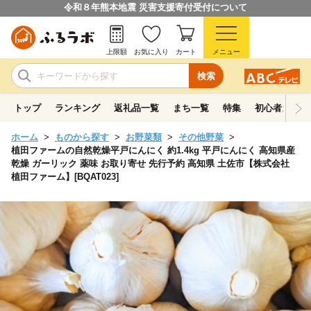
令和８年熊本地震 災害支援寄付受付について
上限額
お気に入り
カート
メニュー
検索
トップ
ランキング
返礼品一覧
まち一覧
特集
初心者ガイド
ホーム
ものから探す
お野菜類
その他野菜
植田ファームの自然乾燥平戸にんにく 約1.4kg 平戸にんにく 高知県産
乾燥 ガーリック 薬味 お取り寄せ 先行予約 高知県 土佐市【株式会社
植田ファーム】[BQAT023]