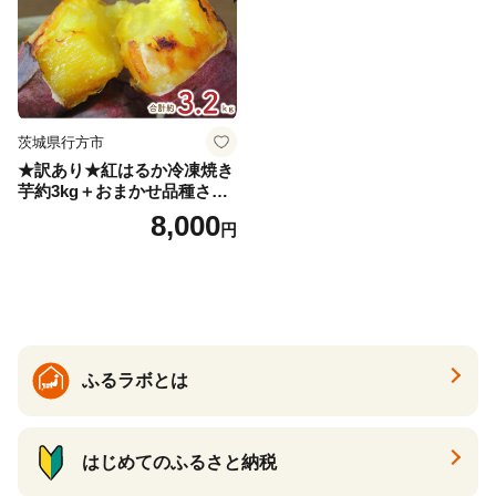
茨城県行方市
★訳あり★紅はるか冷凍焼き
芋約3kg＋おまかせ品種さつ
まいも 合計約3.2kg｜さつ
8,000
円
まいも サツマイモ さつま芋
焼き芋 やきいも 冷凍 冷凍焼
き芋 訳あり 訳アリ 紅はるか
茨城県 行方市(EY-25)
ふるラボとは
はじめてのふるさと納税