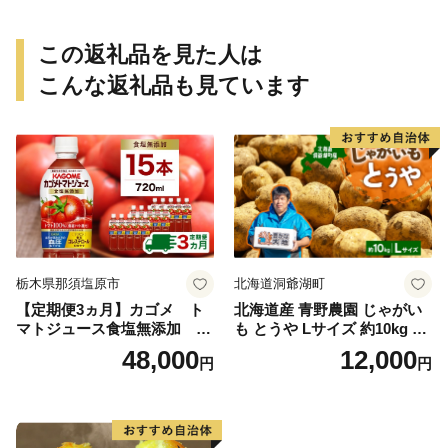
この返礼品を見た人は
こんな返礼品も見ています
栃木県那須塩原市
北海道洞爺湖町
【定期便3ヵ月】カゴメ ト
北海道産 青野農園 じゃがい
マトジュース食塩無添加 72
も とうや Lサイズ 約10kg 20
0ml PET×15本 1ケース 毎月
26年10月初旬～12月下旬頃お
48,000
12,000
円
円
届く 3ヵ月 3回コース ns001-
届け 先行予約 北海道 ジャガ
005 【 KAGOME 野菜ジュー
イモ トウヤ 馬鈴薯 ポテト 芋
ス 】
いも イモ 黄色 旬 野菜 農作
物 産地直送 お取り寄せ 国産