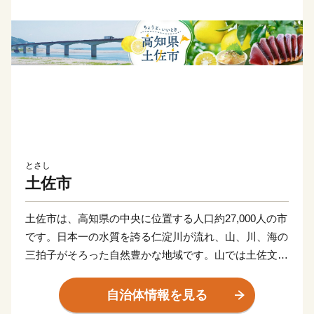
とさし
土佐市
土佐市は、高知県の中央に位置する人口約27,000人の市
です。日本一の水質を誇る仁淀川が流れ、山、川、海の
三拍子がそろった自然豊かな地域です。山では土佐文旦
などの果実栽培、海ではカツオなどの海産物の加工業が
行われています。また平野部では清流仁淀川の恩恵を受
自治体情報を見る
け、古くから製紙業が盛んです。毎年夏には中心地の高