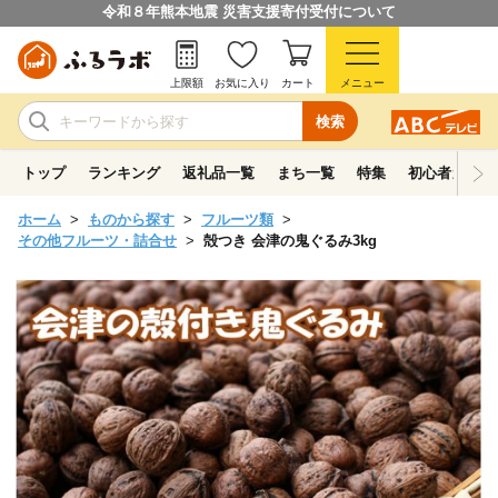
令和８年熊本地震 災害支援寄付受付について
上限額
お気に入り
カート
メニュー
検索
トップ
ランキング
返礼品一覧
まち一覧
特集
初心者ガイド
ホーム
ものから探す
フルーツ類
その他フルーツ・詰合せ
殻つき 会津の鬼ぐるみ3kg