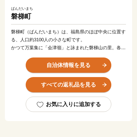
ばんだいまち
磐梯町
磐梯町（ばんだいまち）は、福島県のほぼ中央に位置す
る、人口約3100人の小さな町です。
かつて万葉集に「会津嶺」と詠まれた磐梯山の里。各家
庭の蛇口からは日本名水百選に選ばれた湧き水が出る魅
力あふれる町であり、子どもからお年寄りまで全年代の
自治体情報を見る
町民が健やかに楽しく生活できるまちづくりを進めてい
ます。
すべての返礼品を見る
皆様からのご寄付をもとに、先人の方々が築いてきた歴
史・文化を継承しつつ、各分野における新たな事業展
開・取り組みに力を注ぎ町民の幸せを追求していきま
お気に入りに追加する
す。また「磐梯版ネウボラ」という妊娠から義務教育終
了まで子供の成長にしっかりと寄り添う支援プロジェク
トを推進することで、安心して子育てができる環境をつ
くり、人口減少という課題に対応していきます。