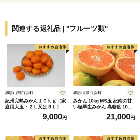
さらに、国内有数のスキーリゾートである『星野リゾ
ート ネコママウンテン』をはじめ、地域資源を生かし
たレジャーアクティビティやイベント等によって、皆様
関連する返礼品 | "フルーツ類"
をお迎えいたします。
ふるさと納税をきっかけに磐梯町を訪れていただいた
際には、皆様からのご支援によってさらに魅力の増した
磐梯町を感じていただければ幸いです。
和歌山県白浜町
和歌山県白浜町
紀州完熟みかん１０ｋｇ（家
みかん 10kg MS玉 紀南の甘
庭用大玉・２Ｌ又は３Ｌ）
い極早生みかん 高糖度 10月
以降発送 マルチ被覆栽培
9,000
21,000
円
円