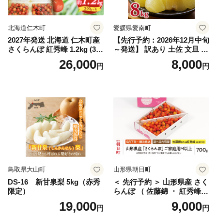
国産 1.2kg 先行｜
北海道仁木町
愛媛県愛南町
2027年発送 北海道 仁木町産
【先行予約：2026年12月中旬
さくらんぼ 紅秀峰 1.2kg (300
～発送】 訳あり 土佐 文旦 8k
g×4パック) Lサイズ以上 旬
g (Mサイズ以上サイズミック
26,000
8,000
円
円
桜桃 産地直送 サクランボ チ
ス) 8000円 わけあり ぶんた
ェリー フルーツ 果物 果物類
ん みかん mikan 蜜柑 ミカン
仁木町 仁木 [松山商店]
土佐文旦 家庭用 産地直送 国
産 農家直送 期間限定 特産品
サイズミックス くらもとフ
ァーム 愛南町 愛媛県
鳥取県大山町
山形県朝日町
DS-16 新甘泉梨 5kg（赤秀
＜ 先行予約 ＞ 山形県産 さく
限定）
らんぼ （ 佐藤錦 ・ 紅秀峰
） ご家庭用 M以上 700g 【20
19,000
9,000
円
円
26年6月下旬から7月上旬発