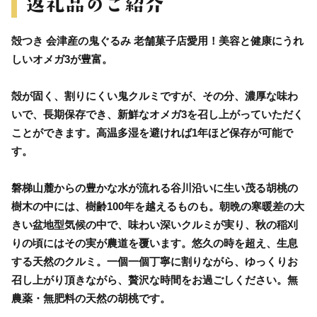
殻つき 会津産の鬼ぐるみ 老舗菓子店愛用！美容と健康にうれ
しいオメガ3が豊富。
殻が固く、割りにくい鬼クルミですが、その分、濃厚な味わ
いで、長期保存でき、新鮮なオメガ3を召し上がっていただく
ことができます。高温多湿を避ければ1年ほど保存が可能で
す。
磐梯山麓からの豊かな水が流れる谷川沿いに生い茂る胡桃の
樹木の中には、樹齢100年を越えるものも。朝晩の寒暖差の大
きい盆地型気候の中で、味わい深いクルミが実り、秋の稲刈
りの頃にはその実が農道を覆います。悠久の時を超え、生息
する天然のクルミ。一個一個丁寧に割りながら、ゆっくりお
召し上がり頂きながら、贅沢な時間をお過ごしください。無
農薬・無肥料の天然の胡桃です。