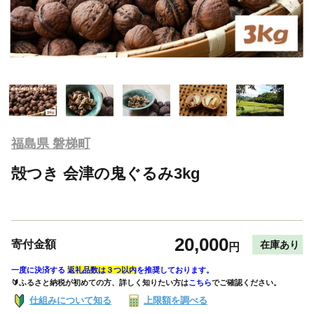
福島県 磐梯町
殻つき 会津の鬼ぐるみ3kg
20,000
寄付金額
在庫あり
円
一度に決済する
返礼品数は３つ以内
を推奨しております。
🔰ふるさと納税が初めての方、詳しく知りたい方は
こちら
でご確認ください。
仕組みについて知る
上限額を調べる