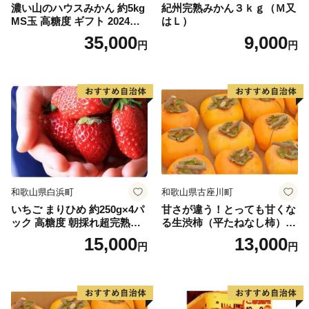
濃い山のハウスみかん 約5kg
紀州完熟みかん３ｋｇ（Ｍ又
MS玉 高糖度 ギフト 2024年7
はＬ）
月以降発送分
35,000
9,000
円
円
和歌山県白浜町
和歌山県古座川町
いちご まりひめ 約250g×4パ
甘さが違う！とっても甘くな
ック 高糖度 朝採れ超完熟ま
る生渋柿（平たねなし柿）吊
りひめ 1月以降発送分
るし柿用 T字枝or吊るしクリ
15,000
13,000
円
円
ップ付付約1.5～2kg 約6～1
2個＜2026年10月中旬～11月
上旬ごろ順次発送＞Ted【art
017B】