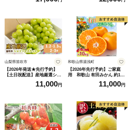
富良野 メロン めろん 果物 く
アム」 もも あかつき 秀品 約
だもの フルーツ デザート 旬
2kg 5～9玉 贈答品 ふるさと
の果物 旬のフルーツ
納税 果物 桃 フルーツ モモ
果肉 長野県産 小諸市
山梨県笛吹市
和歌山県湯浅町
【2026年発送★先行予約】
【2026年先行予約】ご家庭
【土日祝配送】産地厳選シャ
用 和歌山 有田みかん 約10k
インマスカット1.2kg～1.3kg
g (2L、3Lサイズ)【湯浅町】
11,000
11,000
円
円
（2房～3房）※沖縄・離島配
_ZJ6079
送不可※ 106-003-sku02-26y
｜シャインマスカット 発送
笛吹市 山梨県 フルーツ 果物
ぶどう 葡萄 大粒 シャインマ
スカット おすすめ シャイン
マスカット 贈答 ギフト 産地
笛吹市 シャインマスカット
笛吹 葡萄 国産 ぶどう 人気