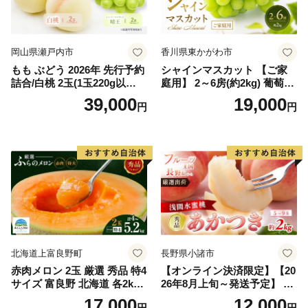
岡山県瀬戸内市
香川県東かがわ市
もも ぶどう 2026年 先行予約
シャインマスカット 【ご家
詰合/白桃 2玉(1玉220g以
庭用】 2～6房(約2kg) 葡萄 ぶ
上)・シャインマスカット 晴
どう ブドウ フルーツ 果物 く
39,000
19,000
円
円
王 2房(1房480g以上) 化粧箱
だもの 果実 旬の果物 旬のフ
入り 岡山県産 国産 フルーツ
ルーツ 香川 香川県 東かがわ
果物 ギフト
市
北海道上富良野町
長野県小諸市
赤肉メロン 2玉 厳選 秀品 特4
【オンライン決済限定】【20
サイズ 富良野 北海道 各2kg
26年8月上旬～発送予定】 先
～2.6kg 2玉 セット ファーム
行予約 「浅間水蜜桃プレミ
17,000
12,000
円
円