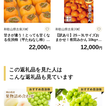
和歌山県古座川町
和歌山県古座川町
甘さが違う！とっても甘くな
【訳あり】2S～3Lサイズお
る生渋柿（平たねなし柿）吊
まかせ！有田みかん 10kg+2k
るし柿用 T字枝or吊るしクリ
g保証分 11月から12月下旬ま
22,000
12,000
円
円
ップ付約4.5～5kg 約24～30
でに順次発送致します。 / 訳
個＜2026年10月中旬～順次発
ありみかん 有田みかん みか
送＞-Ted【art016B】
ん ミカン 蜜柑 柑橘 温州みか
ん 和歌山 ご家庭用
この返礼品を見た人は
こんな返礼品も見ています