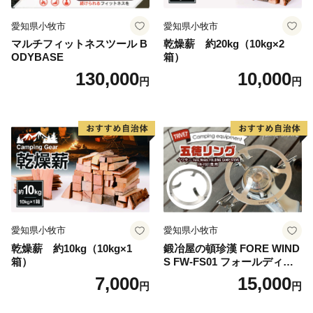
愛知県小牧市
愛知県小牧市
マルチフィットネスツール B
乾燥薪 約20kg（10kg×2
ODYBASE
箱）
130,000
10,000
円
円
愛知県小牧市
愛知県小牧市
乾燥薪 約10kg（10kg×1
鍛冶屋の頓珍漢 FORE WIND
箱）
S FW-FS01 フォールディン
グ キャンプストーブ専用 五
7,000
15,000
円
円
徳リング