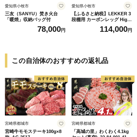
愛知県小牧市
愛知県小牧市
三友（SANYU）焚き火台
【ふるさと納税】LEKKER 3
「暖焼」収納バッグ付
段棚用 カーボンレッグ High
3 2脚 キャンプ アウトドア ソ
78,000
114,000
円
円
ロキャン カーボン アウトド
ア用品 レジャー 軽量 丈夫 持
ち運び 野外 キャンプギア テ
ーブル板用 絆ウェルド 愛知
県 小牧市 送料無料
この自治体のおすすめの返礼品
宮崎県都城市
宮崎県都城市
宮崎牛モモステーキ100g×8
「高城の里」わくわく4.1kg