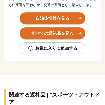
もに変遷を重ねながら交通の要衝として繁栄してきまし
た。
農業や農産加工業が盛んで、肉用牛、豚、鶏を合わせた
自治体情報を見る
畜産農業産出額が日本一を誇る畜産のまちです。当市の
牛、豚、鶏は、雄大な霧島連山の自然に囲まれた大地で
すべての返礼品を見る
生まれ、清らかな水、良質な飼料、農家の温かい愛情が
注がれ、大切に育てられています。
日本一の出荷額を誇る焼酎は、霧島山麓で育つサツマイ
お気に入りに追加する
モや地下深くからくみ上げられた清らかな水などを原料
に作られ、全国の愛飲家に愛されています。市内４つの
蔵元が生み出す、吟味を重ねた味わい深い個性的な焼酎
は、たくさんの人たちを魅了し続けています。
＜プライバシーポリシー（個人情報保護方針）について
＞
関連する返礼品 | "スポーツ・アウトド
寄附者様からいただいた個人情報は、都城市が責任をも
ア"
って安全に蓄積・保管し、第三者に譲渡・提供すること