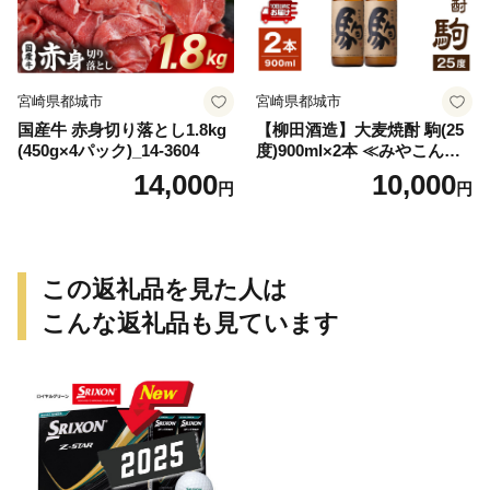
宮崎県都城市
宮崎県都城市
国産牛 赤身切り落とし1.8kg
【柳田酒造】大麦焼酎 駒(25
(450g×4パック)_14-3604
度)900ml×2本 ≪みやこんじ
ょ特急便≫_AA-0752
14,000
10,000
円
円
この返礼品を見た人は
こんな返礼品も見ています