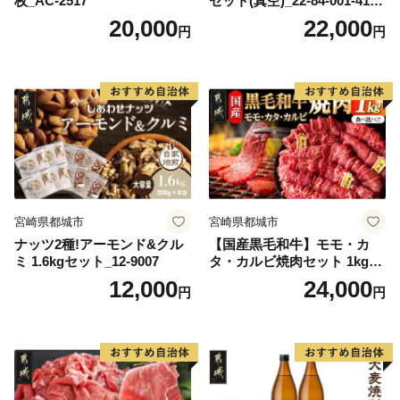
枚_AC-2517
セット(真空)_22-84-001-4100
g
20,000
22,000
円
円
宮崎県都城市
宮崎県都城市
ナッツ2種!アーモンド&クル
【国産黒毛和牛】モモ・カ
ミ 1.6kgセット_12-9007
タ・カルビ焼肉セット 1kg_2
4-E9-006
12,000
24,000
円
円