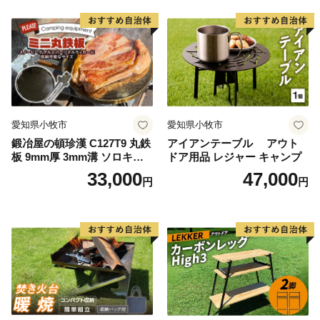
愛知県小牧市
愛知県小牧市
鍛冶屋の頓珍漢 C127T9 丸鉄
アイアンテーブル アウト
板 9mm厚 3mm溝 ソロキャ
ドア用品 レジャー キャンプ
ンプ用 専用ハンドル付き ス
33,000
47,000
円
円
ノーピーク アルミパーソナ
ルクッカーサイズ