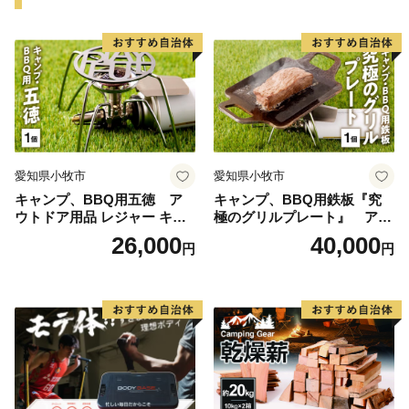
はございません。
寄附者様からいただいた個人情報は、商品の発送とご連
絡、いただいたふるさと納税の使い道に関する報告、都
城市が主催・出展するふるさと納税関連イベント情報の
提供、都城市のふるさと納税に関する情報提供のため、
使用させていただきます。
また、上記の手段としては、電子メールの配信やパンフ
愛知県小牧市
愛知県小牧市
レット等の郵送をさせていただく場合がございます。
キャンプ、BBQ用五徳 ア
キャンプ、BBQ用鉄板『究
御不明な点や、配信・郵送の停止等のご希望がございま
ウトドア用品 レジャー キャ
極のグリルプレート』 アウ
したら、都城市ふるさと納税担当(0986-58-7727、
ンプ バーベキュー BBQ 五徳
トドア用品 レジャー キャン
26,000
40,000
円
円
support3@furusato-miyakonojo.jp )までご連絡くださ
プ バーベキュー BBQ 鉄板
い。