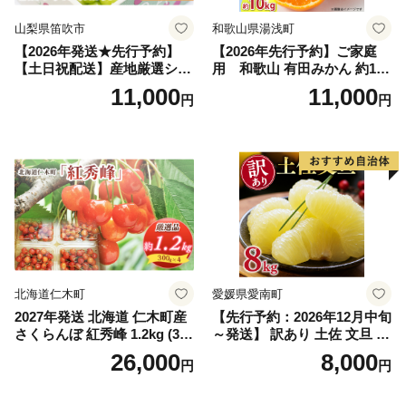
山梨県笛吹市
和歌山県湯浅町
【2026年発送★先行予約】
【2026年先行予約】ご家庭
【土日祝配送】産地厳選シャ
用 和歌山 有田みかん 約10k
インマスカット1.2kg～1.3kg
g (2L、3Lサイズ)【湯浅町】
11,000
11,000
円
円
（2房～3房）※沖縄・離島配
_ZJ6079
送不可※ 106-003-sku02-26y
｜シャインマスカット 発送
笛吹市 山梨県 フルーツ 果物
ぶどう 葡萄 大粒 シャインマ
スカット おすすめ シャイン
マスカット 贈答 ギフト 産地
笛吹市 シャインマスカット
笛吹 葡萄 国産 ぶどう 人気
国産 1.2kg 先行｜
北海道仁木町
愛媛県愛南町
2027年発送 北海道 仁木町産
【先行予約：2026年12月中旬
さくらんぼ 紅秀峰 1.2kg (300
～発送】 訳あり 土佐 文旦 8k
g×4パック) Lサイズ以上 旬
g (Mサイズ以上サイズミック
26,000
8,000
円
円
桜桃 産地直送 サクランボ チ
ス) 8000円 わけあり ぶんた
ェリー フルーツ 果物 果物類
ん みかん mikan 蜜柑 ミカン
仁木町 仁木 [松山商店]
土佐文旦 家庭用 産地直送 国