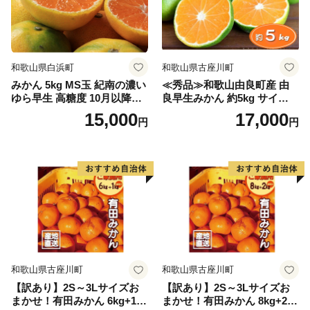
和歌山県白浜町
和歌山県古座川町
みかん 5kg MS玉 紀南の濃い
≪秀品≫和歌山由良町産 由
ゆら早生 高糖度 10月以降発
良早生みかん 約5kg サイズお
送 マルチ被覆栽培
まかせ【sml106C】
15,000
17,000
円
円
和歌山県古座川町
和歌山県古座川町
【訳あり】2S～3Lサイズお
【訳あり】2S～3Lサイズお
まかせ！有田みかん 6kg+1kg
まかせ！有田みかん 8kg+2kg