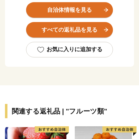
高1,121m）に源を発する古座川が町の中央を流れ、役
場が所在する高池地区は古座川河口域に位置し、大半の
自治体情報を見る
集落は川添いの狭小な耕地に散在し、町を形成していま
す｡町面積の約96％が森林で、気候は一般に温暖多雨で
すべての返礼品を見る
樹木の育成に適しており、良質な古座川材の産地として
古くから知られています｡
また、古座川流域は、豊かな観光資源にも恵まれてお
お気に入りに追加する
り、清流古座川を中心にレクリエーション地として注目
されています｡
★ABCテレビのニュース情報番組「news おかえり」
で、古座川町 おばあのゆずドレッシング が紹介されま
した！
👉ゆずドレッシング
★ほかにも魅力的な返礼品がたくさん‼
関連する返礼品 | "フルーツ類"
👉秋の味覚の果物定期便
👉甘口田舎梅干し