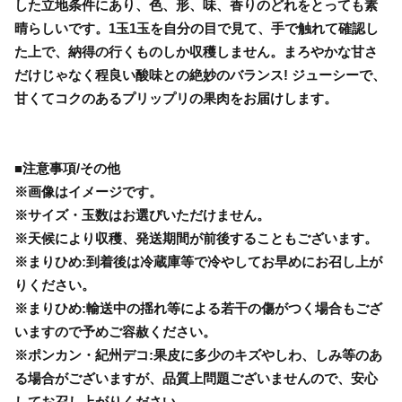
した立地条件にあり、色、形、味、香りのどれをとっても素
晴らしいです。1玉1玉を自分の目で見て、手で触れて確認し
た上で、納得の行くものしか収穫しません。まろやかな甘さ
だけじゃなく程良い酸味との絶妙のバランス! ジューシーで、
甘くてコクのあるプリップリの果肉をお届けします。
■注意事項/その他
※画像はイメージです。
※サイズ・玉数はお選びいただけません。
※天候により収穫、発送期間が前後することもございます。
※まりひめ:到着後は冷蔵庫等で冷やしてお早めにお召し上が
りください。
※まりひめ:輸送中の揺れ等による若干の傷がつく場合もござ
いますので予めご容赦ください。
※ポンカン・紀州デコ:果皮に多少のキズやしわ、しみ等のあ
る場合がございますが、品質上問題ございませんので、安心
してお召し上がりください。