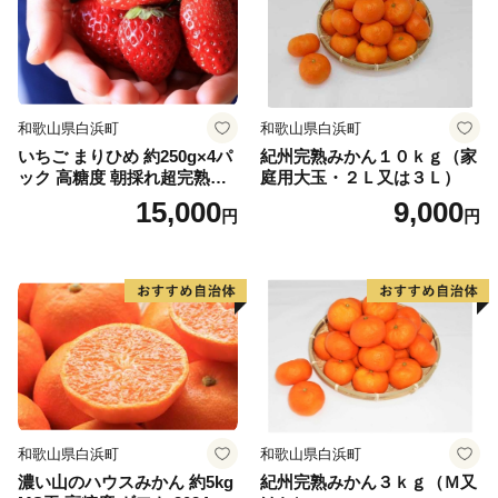
和歌山県白浜町
和歌山県白浜町
いちご まりひめ 約250g×4パ
紀州完熟みかん１０ｋｇ（家
ック 高糖度 朝採れ超完熟ま
庭用大玉・２Ｌ又は３Ｌ）
りひめ 1月以降発送分
15,000
9,000
円
円
和歌山県白浜町
和歌山県白浜町
濃い山のハウスみかん 約5kg
紀州完熟みかん３ｋｇ（Ｍ又