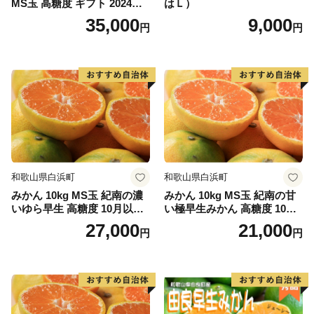
MS玉 高糖度 ギフト 2024年7
はＬ）
月以降発送分
35,000
9,000
円
円
和歌山県白浜町
和歌山県白浜町
みかん 10kg MS玉 紀南の濃
みかん 10kg MS玉 紀南の甘
いゆら早生 高糖度 10月以降
い極早生みかん 高糖度 10月
発送 マルチ被覆栽培
以降発送 マルチ被覆栽培
27,000
21,000
円
円