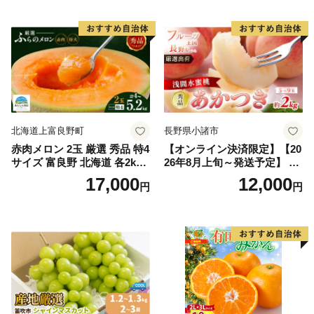
果物 ギフト
市
北海道上富良野町
長野県小諸市
赤肉メロン 2玉 厳選 秀品 特4
【オンライン決済限定】【20
サイズ 富良野 北海道 各2kg
26年8月上旬～発送予定】 先
～2.6kg 2玉 セット ファーム
行予約 「浅間水蜜桃プレミ
17,000
12,000
円
円
富良野 メロン めろん 果物 く
アム」 もも あかつき 秀品 約
だもの フルーツ デザート 旬
2kg 5～9玉 贈答品 ふるさと
の果物 旬のフルーツ
納税 果物 桃 フルーツ モモ
果肉 長野県産 小諸市