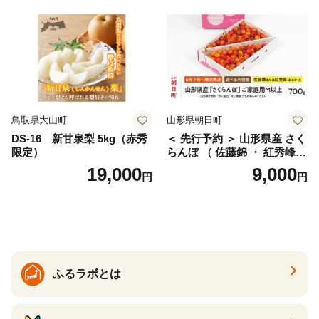
産 農家直送 期間限定 特産品
サイズミックス くらもとフ
ァーム 愛南町 愛媛県
鳥取県大山町
山形県朝日町
DS-16 新甘泉梨 5kg（赤秀
＜ 先行予約 ＞ 山形県産 さく
限定）
らんぼ （ 佐藤錦 ・ 紅秀峰
） ご家庭用 M以上 700g 【20
19,000
9,000
円
円
26年6月下旬から7月上旬発
送】 山形県 果物 フルーツ 初
夏 夏 送料無料
ふるラボとは