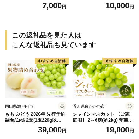
保証分 11月から12月下旬ま
保証分 11月から12月下旬ま
7,000
10,000
円
円
でに順次発送致します。 / 訳
でに順次発送致します。 / 訳
ありみかん 有田みかん みか
ありみかん 有田みかん みか
ん ミカン 蜜柑 柑橘 温州みか
ん ミカン 蜜柑 柑橘 温州みか
ん 和歌山 ご家庭用
ん 和歌山 ご家庭用
この返礼品を見た人は
こんな返礼品も見ています
岡山県瀬戸内市
香川県東かがわ市
もも ぶどう 2026年 先行予約
シャインマスカット 【ご家
詰合/白桃 2玉(1玉220g以
庭用】 2～6房(約2kg) 葡萄 ぶ
上)・シャインマスカット 晴
どう ブドウ フルーツ 果物 く
39,000
19,000
円
円
王 2房(1房480g以上) 化粧箱
だもの 果実 旬の果物 旬のフ
入り 岡山県産 国産 フルーツ
ルーツ 香川 香川県 東かがわ