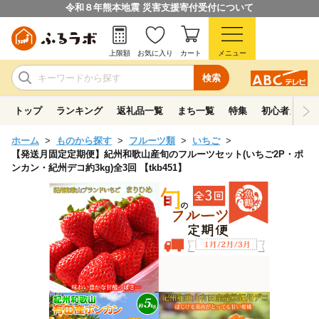
令和８年熊本地震 災害支援寄付受付について
上限額
お気に入り
カート
メニュー
検索
トップ
ランキング
返礼品一覧
まち一覧
特集
初心者ガイド
ホーム
ものから探す
フルーツ類
いちご
【発送月固定定期便】紀州和歌山産旬のフルーツセット(いちご2P・ポ
ンカン・紀州デコ約3kg)全3回 【tkb451】