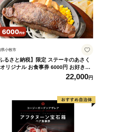
知県小牧市
ふるさと納税】限定 ステーキのあさく
 オリジナル お食事券 6000円 お好きな
ニュー 好きなだけ コーンスープ カレー
22,000
円
ラダ プリン ソフトクリーム デザート
知県 小牧店 小牧市 チケット 送料無料