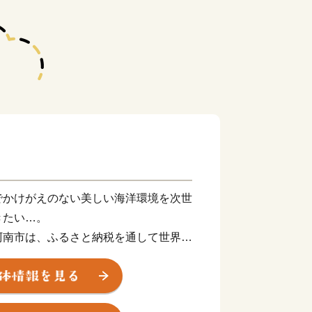
でかけがえのない美しい海洋環境を次世
きたい…。
阿南市は、ふるさと納税を通して世界規
る海岸・海洋汚染に対して真摯に向き合
普及していくことによって、持続可能な
「阿南市オリジナル」の制度運用を行っ