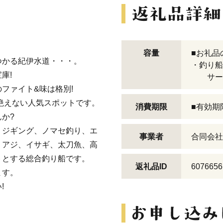
容量
■お礼品
つかる紀伊水道・・・。
・釣り船
庫!
サービ
ファイト&味は格別!
絶えない人気スポットです。
消費期限
■有効期
か?
、ジギング、ノマセ釣り、エ
事業者
合同会社
、アジ、イサギ、太刀魚、高
トとする総合釣り船です。
返礼品ID
6076656
ます。
!