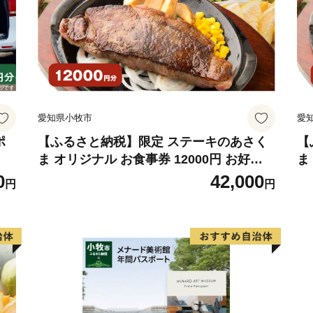
愛知県小牧市
愛
ポ
【ふるさと納税】限定 ステーキのあさく
【
ま オリジナル お食事券 12000円 お好き
ま
なメニュー 好きなだけ コーンスープ カレ
メ
0
42,000
円
円
ー サラダ プリン ソフトクリーム デザー
サ
ト 愛知県 小牧店 小牧市 チケット 送料無
愛
料