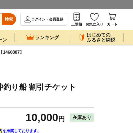
検索
ログイン・会員登録
上限額
お気に入り
カート
はじめての
ランキング
ーン
ふるさと納税
460807】
沖釣り船 割引チケット
10,000
在庫あり
円
内
を推奨しております。