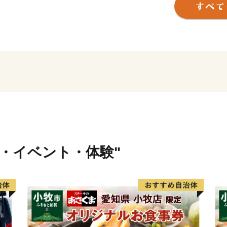
ています。
返礼品を提供するのは「EARTH
（ESPA）に登録している
業者とともに新たなムーブ
※「EARTH SHIP PAR
認定する、環境保全・美化
提供に対して積極的に取り
行・イベント・体験"