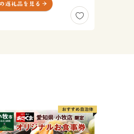
 SHIP PARTNER ANAN」
事業者です。阿南市では、このESPA事
メントを起こしていきます！
TNER ANAN」登録事業者とは…阿南市が
・啓発活動や環境配慮商品やサービスの
組む事業者です。