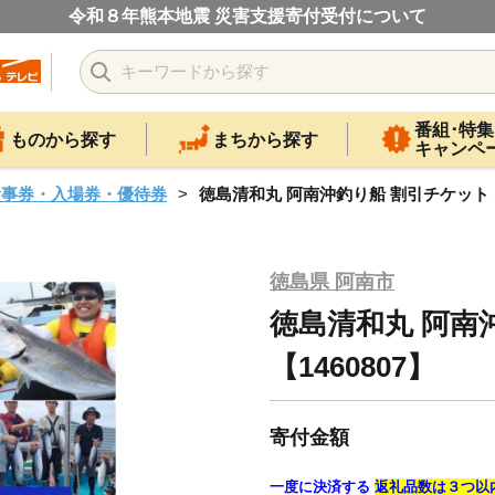
令和８年熊本地震 災害支援寄付受付について
番組･特集
ものから探す
まちから探す
キャンペ
食事券・入場券・優待券
徳島清和丸 阿南沖釣り船 割引チケット【1
徳島県 阿南市
徳島清和丸 阿南
【1460807】
寄付金額
一度に決済する
返礼品数は３つ以