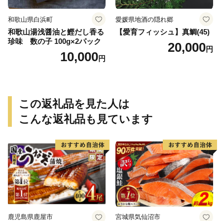
和歌山県白浜町
愛媛県地酒の隠れ郷
和歌山湯浅醤油と鰹だし香る
【愛育フィッシュ】真鯛(45)
珍味 数の子 100g×2パック
20,000
円
10,000
円
この返礼品を見た人は
こんな返礼品も見ています
鹿児島県鹿屋市
宮城県気仙沼市