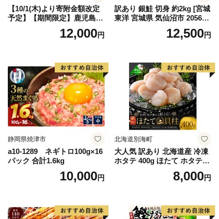
【10/1(木)より寄附金額改定
訳あり 銀鮭 切身 約2kg [宮城
予定】【期間限定】鹿児島県
東洋 宮城県 気仙沼市 205649
大隅産うなぎ蒲焼4尾（400
91] 鮭 魚介類 海鮮 訳アリ 規
12,000
12,500
円
円
g） KN007-023
格外 不揃い さけ サケ 鮭切身
シャケ 切り身 冷凍 家庭用 お
かず 弁当 支援 サーモン 銀鮭
切り身 魚 わけあり
静岡県焼津市
北海道別海町
a10-1289 ネギトロ100g×16
大人気 訳あり 北海道産 冷凍
パック 合計1.6kg
ホタテ 400g ほたて ホタテ
帆立 貝柱 海鮮 魚介類 刺身
10,000
8,000
円
円
大粒 天然 海鮮 ランキング 大
人気 人気 おすすめ 訳あり ）