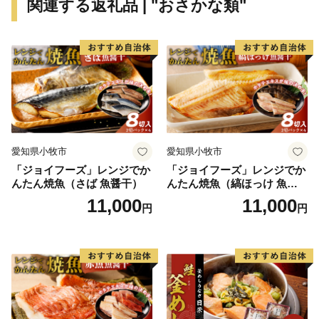
関連する返礼品 | "おさかな類"
２．お礼の品・配送について
天塩町ふるさと納税コールセンター
営業時間 ９：００～１７：３０（祝土日を除く）
TEL：０１１－３９８－５６２２
Mail：teshio_furusato@souplesse.jp
※１２月は土・日曜日も対応しております
愛知県小牧市
愛知県小牧市
「ジョイフーズ」レンジでか
「ジョイフーズ」レンジでか
んたん焼魚（さば 魚醤干）
んたん焼魚（縞ほっけ 魚醤
干）
11,000
11,000
円
円