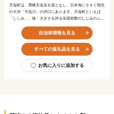
天塩町は、秀峰天塩岳を源となし、日本海にそそぐ朔北
の大河「天塩川」の河口にあります。天塩町といえば
「しじみ」。味・大きさを誇る全国有数のしじみのふる
さとです。また、町の発展を担う基幹産業の一つとし
て、専業化された大規模酪農があり、道北圏の専業酪農
自治体情報を見る
地域として歩み続けています。
すべての返礼品を見る
◆各お問い合わせ先はこちら◆
１．受領証明書再発行について
お気に入りに追加する
自動音声応答サービス
０５０－３３５５－２１９７(全自治体共通)
※14桁の寄附受付番号とお申込み時の電話番号下４桁が
必要です
※休日・夜間も対応しております
※住所・氏名に変更がある場合は、直接コールセンター
までご連絡ください。