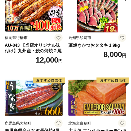
福岡県行橋市
高知県須崎市
AU-043 【当店オリジナル味
藁焼きかつおタタキ 1.9kg
付け】九州産・鰻の蒲焼２尾
8,000
円
12,000
円
鹿児島県大崎町
北海道白糠町
鹿児島県産うなぎ長蒲焼4尾
大人気 エンペラーサーモン 9