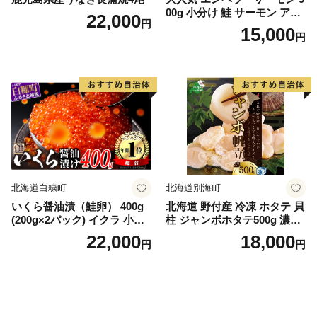
00g 小分け 鮭 サーモン アト
22,000
円
ランティックサーモン 水産
15,000
円
庁長官賞 受賞 さけ シャケ し
ゃけ sake カルパッチョ ソテ
ー レアステーキ 人気 高級 大
満足 美味しい 贈答 生食用 刺
身 お刺身 刺し身 魚介類 海鮮
冷凍 厚切り 薄切り ふるさと
納税 ふるさとチョイス チョ
イス 北海道 白糠町
北海道白糠町
北海道別海町
いくら醤油漬（鮭卵） 400g
北海道 野付産 冷凍 ホタテ 貝
(200g×2パック) イクラ 小分
柱 ジャンボホタテ500g 濃厚
け いくら醤油漬 鮭いくら い
な旨味と甘み （ほたて ホタ
22,000
18,000
円
円
くら醤油漬け 鮭 鮭卵 ikura
テ 帆立 貝柱 ホタテ貝柱 大玉
醤油いくら 冷凍いくら いく
大粒 北海道 別海 野付 ふるさ
ら北海道 醤油鮭いくら 人気
と納税）
大好評品 北海道 白糠町