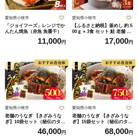
愛知県小牧市
愛知県小牧市
「ジョイフーズ」レンジでか
【ふるさと納税】釜めし 約 5
んたん焼魚（赤魚 魚醤干）
00ｇ × 3食 セット 鮭 老舗 急
速冷凍 レンチン 時短 簡単調
11,000
17,000
円
円
理 食品 加工品 海鮮 手作り
ほくほく ご飯 お弁当 おにぎ
り お茶漬け お取り寄せ お取
り寄せグルメ 愛知県 小牧市
送料無料
愛知県小牧市
愛知県小牧市
老舗のうなぎ 【きざみうな
老舗のうなぎ 【きざみうな
ぎ】10袋セット（秘伝のタレ
ぎ】15袋セット（秘伝のタレ
付）
付）
46,000
68,000
円
円