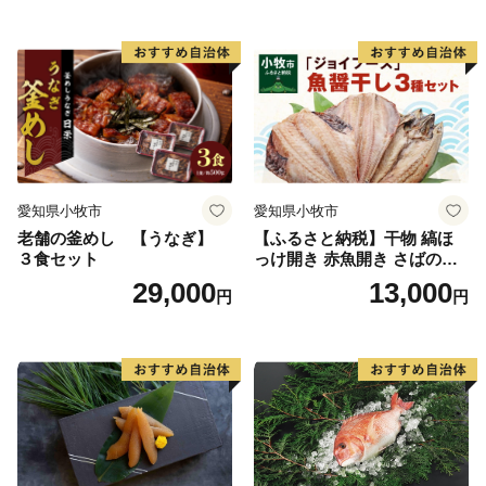
愛知県小牧市
愛知県小牧市
老舗の釜めし 【うなぎ】
【ふるさと納税】干物 縞ほ
３食セット
っけ開き 赤魚開き さばの開
き 魚醤干し 3種 セット 詰め
29,000
13,000
円
円
合わせ 魚 おかず 肉厚 おいし
い さば 赤魚 縞ホッケ ジョイ
フーズ 魚貝類 お取り寄せ お
取り寄せグルメ 魚醤 ナンプ
ラー 愛知県 小牧市 冷凍 送料
無料