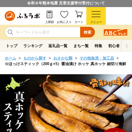
令和８年熊本地震 災害支援寄付受付について
上限額
お気に入り
カート
メニュー
検索
トップ
ランキング
返礼品一覧
まち一覧
特集
初心者ガイド
ホーム
ものから探す
おさかな類
その他魚貝・加工品
☆ほっけスティック（200ｇ×5）醤油漬け ホッケ 真ホッケ 細切り海鮮