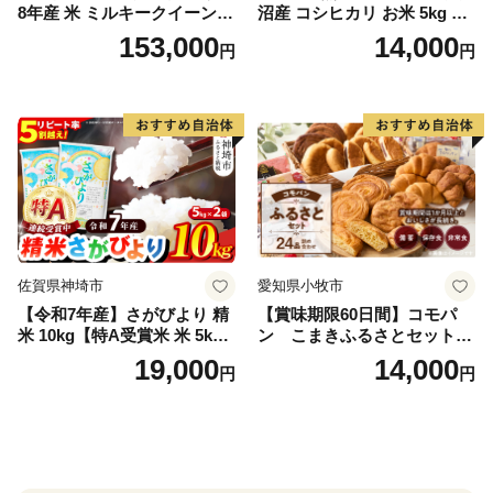
8年産 米 ミルキークイーン
沼産 コシヒカリ お米 5kg こ
白米 45kg (5kg×9回) | ミルキ
しひかり 精米 米（お米の美
153,000
14,000
円
円
ークイーン 米5kg 福島 福島
味しい炊き方ガイド付き）
県産 福島産 精米 お米 米 コ
メ 武田ファーム サムランド
福島県 南相馬市 cu006-ae
佐賀県神埼市
愛知県小牧市
【令和7年産】さがびより 精
【賞味期限60日間】コモパ
米 10kg【特A受賞米 米 5kg×
ン こまきふるさとセット
2袋 お米 コメ こめ 国産 美味
（24個入り）／災害用備蓄
19,000
14,000
円
円
しい ブランド米 人気 ランキ
保存食 非常食 防災グッズに
ング 増田米穀】(H015224)
も