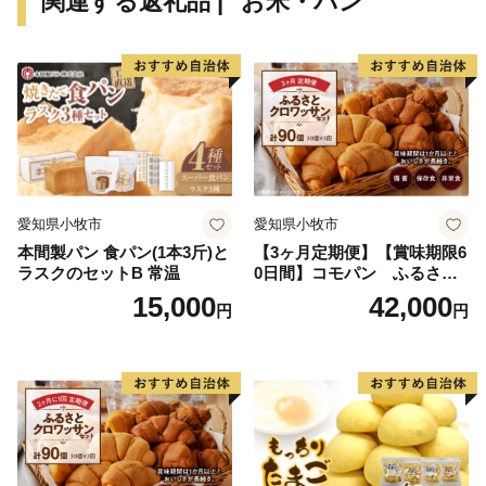
関連する返礼品 | "お米・パン"
つては三代将軍徳川家光公に献上され、大変称賛された
ことが記録に残っています。中山町の栗の中で、厳しい
基準をクリアしたものが中山栗と呼ばれ、日本三大栗の
一つに数えられています。また、山里の静かで集中でき
る環境の中、手作りの工芸品や加工食品が製造されてお
り、職人たちが住む「クラフト」のまちです。
伊予市の西部の海岸線沿いを中心に広がる双海町は、
愛知県小牧市
愛知県小牧市
「しずむ夕日が立ち止まる町」として、伊予灘に沈む美
本間製パン 食パン(1本3斤)と
【3ヶ月定期便】【賞味期限6
しい夕日を活かしたまちづくりに取り組んできました。
ラスクのセットB 常温
0日間】コモパン ふるさと
水産業が盛んな地域で、中でも下灘漁港で水揚げされる
クロワッサンセット（計90
15,000
42,000
円
円
個）／災害用備蓄 保存食 非
ハモが有名です。他にタイ、サワラ、マナガツオ、イワ
常食 防災グッズにも
シなどの様々な魚介類が水揚げされています。双海町に
は恋人の聖地として知られる双海シーサイド公園、海に
最も近い駅として知られ、度々テレビで紹介される有名
観光地となった下灘駅があり、夏を中心として多くの方
でにぎわっています。