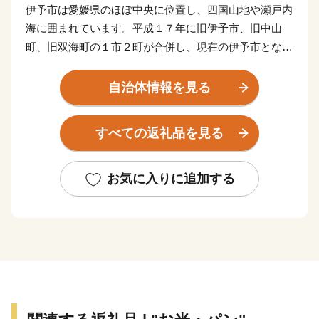
伊予市は愛媛県のほぼ中央に位置し、四国山地や瀬戸内
海に囲まれています。平成１７年に旧伊予市、旧中山
町、旧双海町の１市２町が合併し、現在の伊予市となり
ました。県庁所在地の松山市からも近く、松山空港から
車で２５分ほど。アクセスも良く住みやすいまちです。
自治体情報を見る
伊予市の中心地郡中（ぐんちゅう）は商人の町として栄
すべての返礼品を見る
え、大手の鰹節企業の工場や、小さな乾物商店までそろ
う出汁文化のまちです。８月に開催される伊予彩（いよ
さい）まつりでは県下でも有数の規模の花火大会が行わ
お気に入りに追加する
れ、多くの人でにぎわいます。郡中から少し離れた山沿
いでは、稲作や果樹栽培が盛んです。柑橘はもちろん、
キウイフルーツやびわの産地として知られています。
伊予市の南部にあたる中山町はのどかな里山の恵み豊か
なまちです。農林業が盛んで栗を中心として様々な作物
が栽培されています。特に栗の産地としては有名で、か