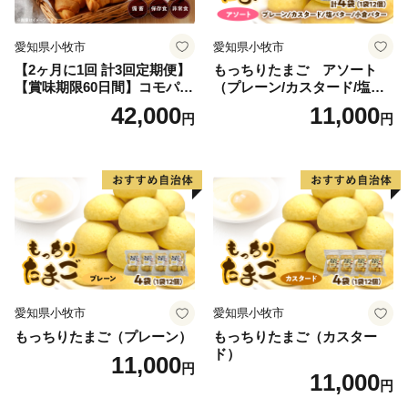
三者三様の風土、文化が融和する伊予市にぜひ一度お越
愛知県小牧市
愛知県小牧市
しください。
【2ヶ月に1回 計3回定期便】
もっちりたまご アソート
【賞味期限60日間】コモパ
（プレーン/カスタード/塩バ
ン ふるさとクロワッサンセ
ター/小倉バター）
42,000
11,000
円
円
ット（計90個）／災害用備蓄
保存食 非常食 防災グッズに
も
愛知県小牧市
愛知県小牧市
もっちりたまご（プレーン）
もっちりたまご（カスター
ド）
11,000
円
11,000
円