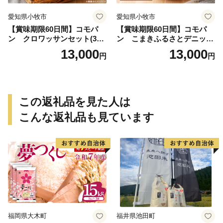
愛知県小牧市
愛知県小牧市
【賞味期限60日間】コモパ
【賞味期限60日間】コモパ
ン クロワッサンセット(30
ン こまきふるさとデニッシ
個入り)／災害用備蓄 保存食
ュセット（20個入り）／災害
13,000
13,000
円
円
非常食 防災グッズにも
用備蓄 保存食 非常食 防災グ
ッズにも
この返礼品を見た人は
こんな返礼品も見ています
福岡県大木町
福井県池田町