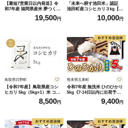
【最短7営業日以内発送】令
「未来へ耕す池田米」認証
和7年産 福岡県産米 夢つくし
池田町産コシヒカリ３kg【お
15kg 精米 ※北海道・沖縄・
1人様につき３セットまで】
19,500
10,000
円
円
離島は配送不可
鳥取県日野町
熊本県玉東町
【令和7年産】鳥取県産コシ
令和7年産 無洗米 ひのひかり
ヒカリ 5kg（5kg×1）米 コシ
5kg《7-14日以内に出荷予定
ヒカリ こしひかり お米 白米
(土日祝除く)》コメ 米 無洗米
8,500
9,400
円
円
精米 5キロ おこめ こめ コメ
高レビュー｜人気米 熊本県
真空パック包装 真空包装 長
産米 お米 生活応援米
期保存 単一原料米 鳥取県日
野町産 Elevation