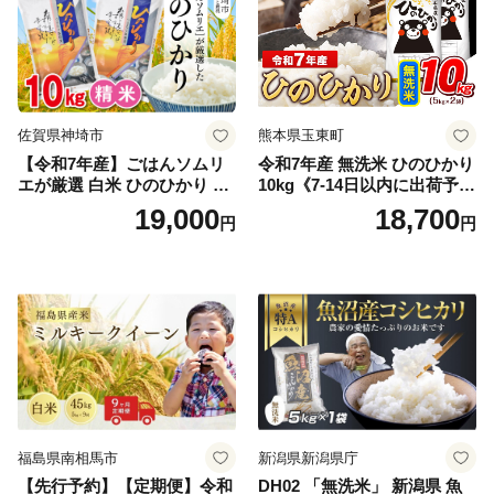
佐賀県神埼市
熊本県玉東町
【令和7年産】ごはんソムリ
令和7年産 無洗米 ひのひかり
エが厳選 白米 ひのひかり 10
10kg《7-14日以内に出荷予定
kg【神埼市産 米 お米 精米 白
(土日祝除く)》コメ 米 無洗米
19,000
18,700
円
円
米 10kg 5kg×2 ひのひかり ブ
令和7年産 高レビュー｜人気
ランド米 食味鑑定士】(H063
米 熊本県産米 お米 生活応援
164)
米
福島県南相馬市
新潟県新潟県庁
【先行予約】【定期便】令和
DH02 「無洗米」 新潟県 魚