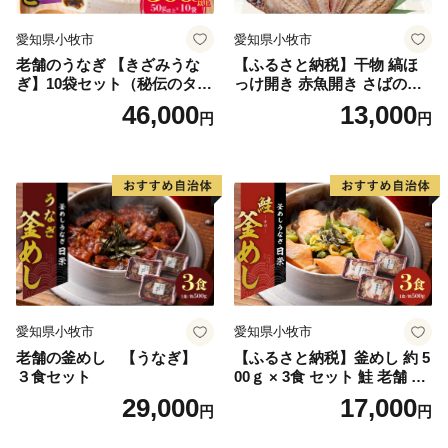
愛知県小牧市
愛知県小牧市
老舗のうなぎ 【きざみうな
【ふるさと納税】干物 縞ほ
ぎ】10袋セット（秘伝のタレ
っけ開き 赤魚開き さばの開
付）
き 魚醤干し 3種 セット 詰め
46,000
13,000
円
円
合わせ 魚 おかず 肉厚 おいし
い さば 赤魚 縞ホッケ ジョイ
フーズ 魚貝類 お取り寄せ お
取り寄せグルメ 魚醤 ナンプ
ラー 愛知県 小牧市 冷凍 送料
無料
愛知県小牧市
愛知県小牧市
老舗の釜めし 【うなぎ】
【ふるさと納税】釜めし 約 5
３食セット
00ｇ × 3食 セット 鮭 老舗 急
速冷凍 レンチン 時短 簡単調
29,000
17,000
円
円
理 食品 加工品 海鮮 手作り
ほくほく ご飯 お弁当 おにぎ