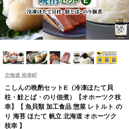
北海道 枝幸町
こしんの晩酌セットE（冷凍ほたて貝
柱・鮭とば・のり佃煮）【オホーツク枝
幸】【 魚貝類 加工食品 惣菜 レトルト の
り 海苔 ほたて 帆立 北海道 オホーツク
枝幸 】