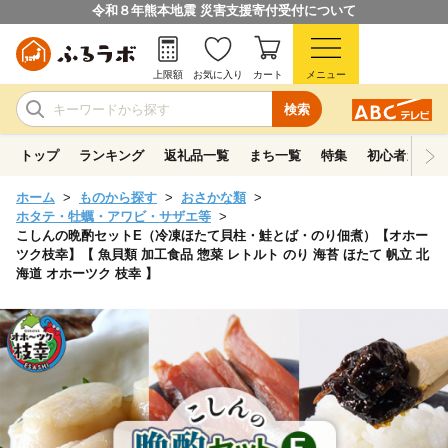
令和８年熊本地震 災害支援寄付受付について
上限額
お気に入り
カート
メニュー
検索
トップ
ランキング
返礼品一覧
まち一覧
特集
初心者ガイド
ホーム
ものから探す
おさかな類
ホタテ・牡蠣・アワビ・サザエ等
こしんの晩酌セットE（冷凍ほたて貝柱・鮭とば・のり佃煮）【オホー
ツク枝幸】【 魚貝類 加工食品 惣菜 レトルト のり 海苔 ほたて 帆立 北
海道 オホーツク 枝幸 】