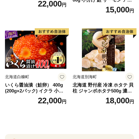
22,000
円
ランティックサーモン 水産
15,000
円
庁長官賞 受賞 さけ シャケ し
ゃけ sake カルパッチョ ソテ
ー レアステーキ 人気 高級 大
満足 美味しい 贈答 生食用 刺
身 お刺身 刺し身 魚介類 海鮮
冷凍 厚切り 薄切り ふるさと
納税 ふるさとチョイス チョ
イス 北海道 白糠町
北海道白糠町
北海道別海町
いくら醤油漬（鮭卵） 400g
北海道 野付産 冷凍 ホタテ 貝
(200g×2パック) イクラ 小分
柱 ジャンボホタテ500g 濃厚
け いくら醤油漬 鮭いくら い
な旨味と甘み （ほたて ホタ
22,000
18,000
円
円
くら醤油漬け 鮭 鮭卵 ikura
テ 帆立 貝柱 ホタテ貝柱 大玉
醤油いくら 冷凍いくら いく
大粒 北海道 別海 野付 ふるさ
ら北海道 醤油鮭いくら 人気
と納税）
大好評品 北海道 白糠町