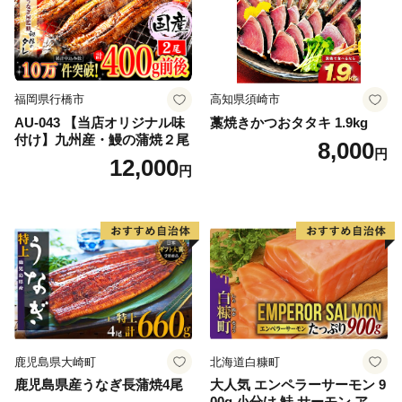
福岡県行橋市
高知県須崎市
AU-043 【当店オリジナル味
藁焼きかつおタタキ 1.9kg
付け】九州産・鰻の蒲焼２尾
8,000
円
12,000
円
鹿児島県大崎町
北海道白糠町
鹿児島県産うなぎ長蒲焼4尾
大人気 エンペラーサーモン 9
00g 小分け 鮭 サーモン アト