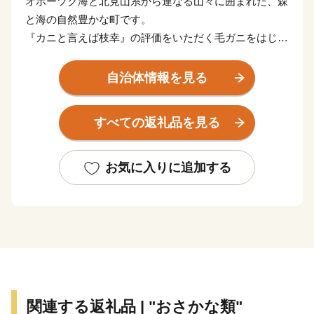
オホーツク海と北見山系から連なる山々に囲まれた、森
と海の自然豊かな町です。
『カニと言えば枝幸』の評価をいただく毛ガニをはじ
め、ホタテや鮭などの海の幸、はちみつや山菜などの山
の幸に恵まれています。
自治体情報を見る
また、カニの町枝幸が作った毛がにの食べ方講座『毛ガ
すべての返礼品を見る
ニ道場』をテキスト、動画でご用意しています。枝幸町
ホームページでぜひご覧ください！
お気に入りに追加する
■ワンストップ特例申請のペーパーレス化について
当自治体では、持続可能な社会の実現（SDGs）に向
けたペーパーレス化の推進と、皆様からいただいた貴重
な寄附金を1円でも多く地域の未来を担う事業（子育て
支援やまちづくりなど）へ直接還元するため、紙の申請
書の一斉郵送を廃止し、原則「ペーパーレス（オンライ
ン）」での受付とさせていただいております。
関連する返礼品 | "おさかな類"
ワンストップ特例申請を希望された方には、後日、手