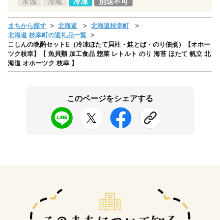
常温
冷蔵
冷凍
別送不可
まちから探す
北海道
北海道枝幸町
北海道 枝幸町の返礼品一覧
こしんの晩酌セットE（冷凍ほたて貝柱・鮭とば・のり佃煮）【オホー
ツク枝幸】【 魚貝類 加工食品 惣菜 レトルト のり 海苔 ほたて 帆立 北
海道 オホーツク 枝幸 】
このページをシェアする