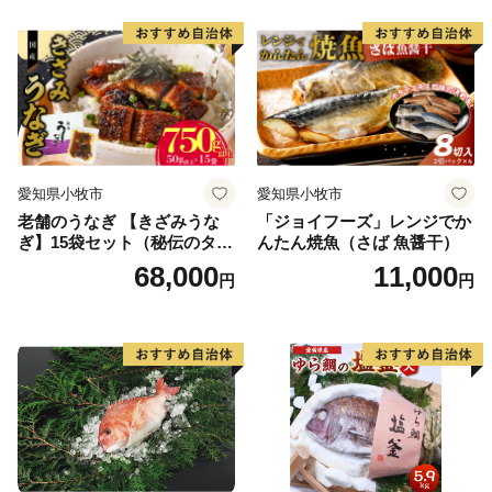
り お茶漬け お取り寄せ お取
り寄せグルメ 愛知県 小牧市
送料無料
愛知県小牧市
愛知県小牧市
老舗のうなぎ 【きざみうな
「ジョイフーズ」レンジでか
ぎ】15袋セット（秘伝のタレ
んたん焼魚（さば 魚醤干）
付）
68,000
11,000
円
円