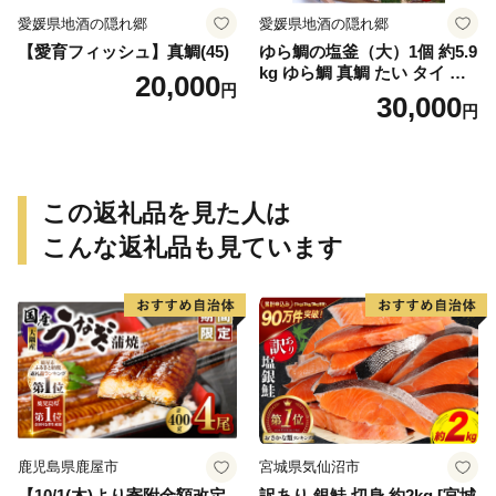
愛媛県地酒の隠れ郷
愛媛県地酒の隠れ郷
【愛育フィッシュ】真鯛(45)
ゆら鯛の塩釜（大）1個 約5.9
kg ゆら鯛 真鯛 たい タイ 鯛
20,000
円
塩釜焼き 塩釜 魚 魚介類 海鮮
30,000
円
祝い事 お祝い ハレの日 食品
冷蔵 宝水産 国産 由良半島 愛
媛県【えひめの町（超）推
し！（愛南町）】(295)
この返礼品を見た人は
こんな返礼品も見ています
鹿児島県鹿屋市
宮城県気仙沼市
【10/1(木)より寄附金額改定
訳あり 銀鮭 切身 約2kg [宮城