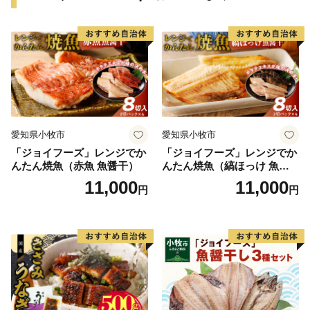
続き方法を記載した**「受領証明書（圧着はがき）」**
をお送りいたします。はがきが届きましたら、以下のい
ずれかの方法でお手続きをお願い申し上げます。
1. オンラインで申請する（推奨・最短1分）
スマートフォンアプリ「IAM（アイアム）」を利用
し、マイナンバーカードをかざすだけで、紙の提出や切
手不要で即座に申請が完了します。
愛知県小牧市
愛知県小牧市
2. ご自身でダウンロードして郵送する
「ジョイフーズ」レンジでか
「ジョイフーズ」レンジでか
「ふるまど」等のサイトより申請書をダウンロード・
んたん焼魚（赤魚 魚醤干）
んたん焼魚（縞ほっけ 魚醤
印刷し、添付書類を同封の上、自治体へ郵送してくださ
干）
11,000
11,000
円
円
い。
※ご自宅にプリンター等の印刷環境がなく、紙の申請書
の郵送を希望される場合は、お手数ですが「受領証明書
（はがき）」が届き次第、記載されている案内窓口まで
お申し付けください。