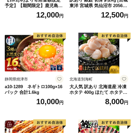
予定】【期間限定】鹿児島県
東洋 宮城県 気仙沼市 205649
大隅産うなぎ蒲焼4尾（400
91] 鮭 魚介類 海鮮 訳アリ 規
12,000
12,500
円
円
g） KN007-023
格外 不揃い さけ サケ 鮭切身
シャケ 切り身 冷凍 家庭用 お
かず 弁当 支援 サーモン 銀鮭
切り身 魚 わけあり
静岡県焼津市
北海道別海町
a10-1289 ネギトロ100g×16
大人気 訳あり 北海道産 冷凍
パック 合計1.6kg
ホタテ 400g ほたて ホタテ
帆立 貝柱 海鮮 魚介類 刺身
10,000
8,000
円
円
大粒 天然 海鮮 ランキング 大
人気 人気 おすすめ 訳あり ）