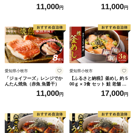
干）
11,000
11,000
円
円
愛知県小牧市
愛知県小牧市
「ジョイフーズ」レンジでか
【ふるさと納税】釜めし 約 5
んたん焼魚（赤魚 魚醤干）
00ｇ × 3食 セット 鮭 老舗 急
速冷凍 レンチン 時短 簡単調
11,000
17,000
円
円
理 食品 加工品 海鮮 手作り
ほくほく ご飯 お弁当 おにぎ
り お茶漬け お取り寄せ お取
り寄せグルメ 愛知県 小牧市
送料無料