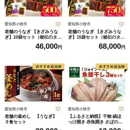
愛知県小牧市
愛知県小牧市
老舗のうなぎ 【きざみうな
老舗のうなぎ 【きざみうな
ぎ】10袋セット（秘伝のタレ
ぎ】15袋セット（秘伝のタレ
付）
付）
46,000
68,000
円
円
愛知県小牧市
愛知県小牧市
老舗の釜めし 【うなぎ】
【ふるさと納税】干物 縞ほ
３食セット
っけ開き 赤魚開き さばの開
き 魚醤干し 3種 セット 詰め