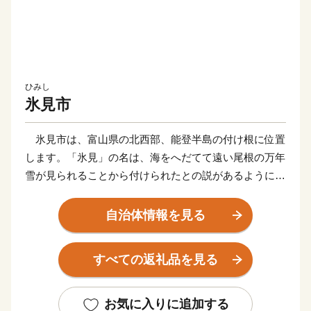
ひみし
氷見市
氷見市は、富山県の北西部、能登半島の付け根に位置
します。「氷見」の名は、海をへだてて遠い尾根の万年
雪が見られることから付けられたとの説があるように、
富山湾越しの美しい立山連峰の景色でご存知の方も多く
いらっしゃると思います。2016年に開業した北陸新幹
自治体情報を見る
線「新高岡駅」から、城端駅・氷見線に乗り継いで終着
駅「氷見駅｣へ至る海岸線沿いの車窓からの眺めは、鉄
すべての返礼品を見る
道ファンならずとも一度はご覧いただきたい風景です。
富山湾は「天然の生け簀」と称されるほど多種多様な
魚介類が一年を通じて水揚げされます。また、氷見が発
お気に入りに追加する