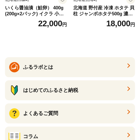
いくら醤油漬（鮭卵） 400g
北海道 野付産 冷凍 ホタテ 貝
(200g×2パック) イクラ 小分
柱 ジャンボホタテ500g 濃厚
け いくら醤油漬 鮭いくら い
な旨味と甘み （ほたて ホタ
22,000
18,000
円
円
くら醤油漬け 鮭 鮭卵 ikura
テ 帆立 貝柱 ホタテ貝柱 大玉
醤油いくら 冷凍いくら いく
大粒 北海道 別海 野付 ふるさ
ら北海道 醤油鮭いくら 人気
と納税）
大好評品 北海道 白糠町
ふるラボとは
はじめてのふるさと納税
よくあるご質問
コラム