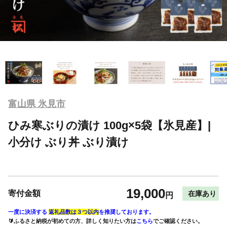
富山県 氷見市
ひみ寒ぶりの漬け 100g×5袋【氷見産】|
小分け ぶり丼 ぶり漬け
19,000
寄付金額
在庫あり
円
一度に決済する
返礼品数は３つ以内
を推奨しております。
🔰ふるさと納税が初めての方、詳しく知りたい方は
こちら
でご確認ください。