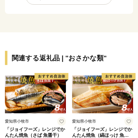
祥の地である越中式定置網漁は、豊富な魚介類を「採り
過ぎない」ことで水産資源を守る持続可能な漁法とし
て、世界からも注目されています。
氷見市は、漁師町という印象が強いかと思いますが、
複数の小さな川に沿って多数の谷戸が広がります。立山
連峰を望む棚田や稲がはざかけされた様子など、観光で
いらした方からは美しい農村風景もひそかな人気です。
関連する返礼品 | "おさかな類"
里山と里海の景観を守りつつ、恵まれた自然環境を活
かした美味しい食材が豊かなまさに「食都・氷見」。ぜ
ひこの機会に氷見市の特産品や、氷見市で過ごす時間を
楽しんでください。
愛知県小牧市
愛知県小牧市
「ジョイフーズ」レンジでか
「ジョイフーズ」レンジでか
んたん焼魚（さば 魚醤干）
んたん焼魚（縞ほっけ 魚醤