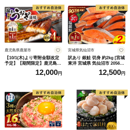
鹿児島県鹿屋市
宮城県気仙沼市
【10/1(木)より寄附金額改定
訳あり 銀鮭 切身 約2kg [宮城
予定】【期間限定】鹿児島県
東洋 宮城県 気仙沼市 205649
大隅産うなぎ蒲焼4尾（400
91] 鮭 魚介類 海鮮 訳アリ 規
12,000
12,500
円
円
g） KN007-023
格外 不揃い さけ サケ 鮭切身
シャケ 切り身 冷凍 家庭用 お
かず 弁当 支援 サーモン 銀鮭
切り身 魚 わけあり