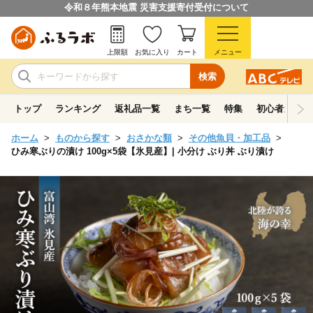
令和８年熊本地震 災害支援寄付受付について
上限額
お気に入り
カート
メニュー
検索
トップ
ランキング
返礼品一覧
まち一覧
特集
初心者ガイド
ホーム
ものから探す
おさかな類
その他魚貝・加工品
ひみ寒ぶりの漬け 100g×5袋【氷見産】| 小分け ぶり丼 ぶり漬け