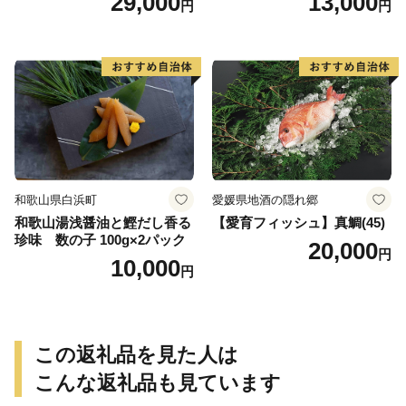
29,000
13,000
円
円
合わせ 魚 おかず 肉厚 おいし
い さば 赤魚 縞ホッケ ジョイ
フーズ 魚貝類 お取り寄せ お
取り寄せグルメ 魚醤 ナンプ
ラー 愛知県 小牧市 冷凍 送料
無料
和歌山県白浜町
愛媛県地酒の隠れ郷
和歌山湯浅醤油と鰹だし香る
【愛育フィッシュ】真鯛(45)
珍味 数の子 100g×2パック
20,000
円
10,000
円
この返礼品を見た人は
こんな返礼品も見ています