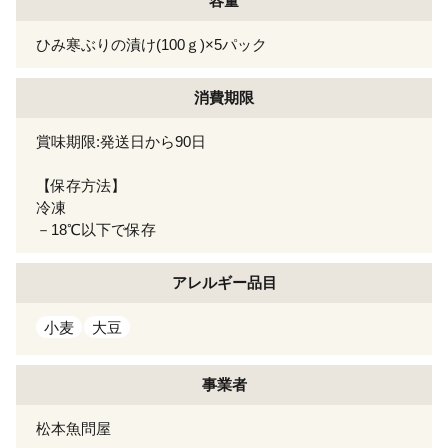
容量
ひみ寒ぶりの漬け(100ｇ)×5パック
消費期限
賞味期限:発送日から90日
【保存方法】
冷凍
－18℃以下で保存
アレルギー
品目
小麦
大豆
事業者
松本魚問屋