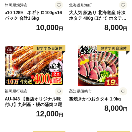
静岡県焼津市
北海道別海町
a10-1289 ネギトロ100g×16
大人気 訳あり 北海道産 冷凍
パック 合計1.6kg
ホタテ 400g ほたて ホタテ
帆立 貝柱 海鮮 魚介類 刺身
10,000
8,000
円
円
大粒 天然 海鮮 ランキング 大
人気 人気 おすすめ 訳あり ）
福岡県行橋市
高知県須崎市
AU-043 【当店オリジナル味
藁焼きかつおタタキ 1.9kg
付け】九州産・鰻の蒲焼２尾
8,000
円
12,000
円