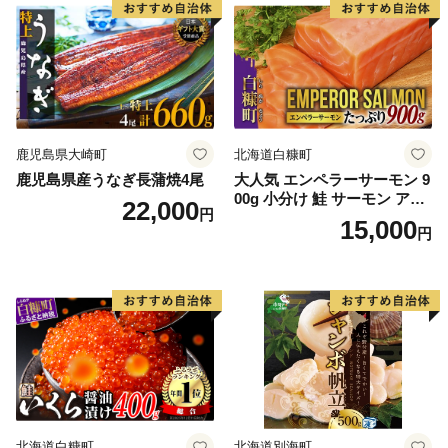
鹿児島県大崎町
北海道白糠町
鹿児島県産うなぎ長蒲焼4尾
大人気 エンペラーサーモン 9
00g 小分け 鮭 サーモン アト
22,000
円
ランティックサーモン 水産
15,000
円
庁長官賞 受賞 さけ シャケ し
ゃけ sake カルパッチョ ソテ
ー レアステーキ 人気 高級 大
満足 美味しい 贈答 生食用 刺
身 お刺身 刺し身 魚介類 海鮮
冷凍 厚切り 薄切り ふるさと
納税 ふるさとチョイス チョ
イス 北海道 白糠町
北海道白糠町
北海道別海町