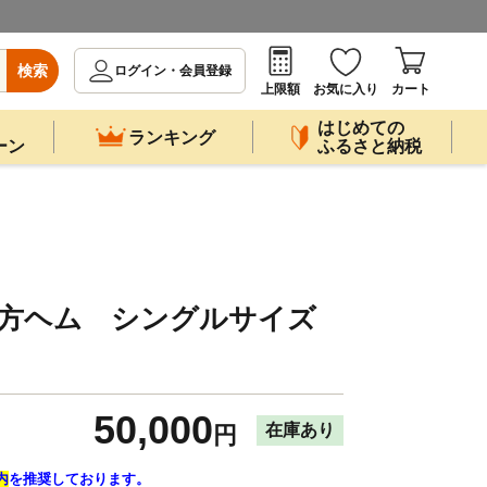
検索
ログイン・会員登録
上限額
お気に入り
カート
はじめての
ランキング
ーン
ふるさと納税
4方ヘム シングルサイズ
50,000
在庫あり
円
内
を推奨しております。