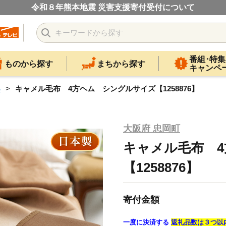
令和８年熊本地震 災害支援寄付受付について
番組･特集
ものから探す
まちから探す
キャンペ
具
キャメル毛布 4方ヘム シングルサイズ【1258876】
大阪府 忠岡町
キャメル毛布 
【1258876】
寄付金額
一度に決済する
返礼品数は３つ以