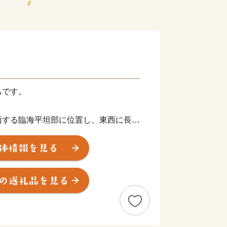
ちです。
面する臨海平坦部に位置し、東西に長く
は3.97平方キロメートルです。
え、大阪の中心部へは電車で約30分
際空港へも電車で約30分と交通面で
店舗の夜店が並ぶ「墓店」が行われていま