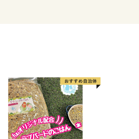
な忠岡だんじり祭りが行われたり、多
る正木美術館があります。
に是非一度お越し下さい。
部産業振興課 ふるさと納税係
（代表のみ）
ka@town-tadaoka.jp