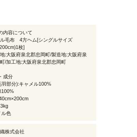
の内容について
ル毛布 4方ヘム[シングルサイズ
200cm)1枚]
大阪府泉北郡忠岡町/製造地:大阪府泉
町/加工地:大阪府泉北郡忠岡町
・成分
毛羽部分):キャメル100%
100%
0cm×200cm
3kg
メル色
織株式会社