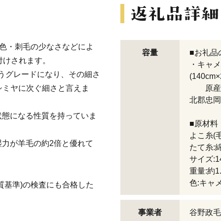
・色・刺毛の少なさなどによ
容量
■お礼品
格付けされます。
・キャメ
いうグレードになり、その細さ
(140cm×
カシミヤに次ぐ細さと言えま
原産地:
北郡忠岡
状態になる性質を持っていま
■原材料
よこ糸(
力が羊毛の約2倍と優れて
たて糸:綿
サイズ:14
。
重量:約1.
色:キャ
質基準)の検査にも合格した
事業者
谷野政毛