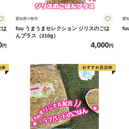
愛知県小牧市
愛
ごは
fuu うまうまセレクション ジリスのごは
f
んプラス（210g）
0
4,000
円
円