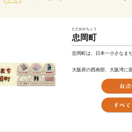
ただおかちょう
忠岡町
忠岡町は、日本一小さなま
大阪府の西南部、大阪湾に
南北に短い地形で、その面積
古くから漁業や繊維産業で栄
の通勤圏内に位置し、関西国
非常に恵まれています。
毎年8月13日には約100