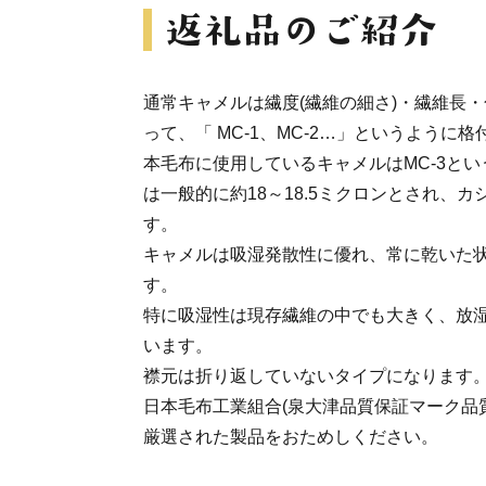
通常キャメルは繊度(繊維の細さ)・繊維長
って、「 MC-1、MC-2…」というように
本毛布に使用しているキャメルはMC-3と
は一般的に約18～18.5ミクロンとされ、
す。
キャメルは吸湿発散性に優れ、常に乾いた
す。
特に吸湿性は現存繊維の中でも大きく、放湿
います。
襟元は折り返していないタイプになります
日本毛布工業組合(泉大津品質保証マーク品
厳選された製品をおためしください。