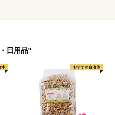
す。
他にも、毎年10月には勇壮
数の東洋古美術品を収蔵す
見どころたっぷりの忠岡町
【お問合せ先】
貨・日用品"
忠岡町役場産業まちづくり
電話番号 0725-22-1122
メールアドレス furusatotadao