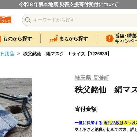
令和８年熊本地震 災害支援寄付受付について
番組･特集
ものから探す
まちから探す
キャンペ
・日用品
秩父銘仙 絹マスク Lサイズ【1226939】
埼玉県 長瀞町
秩父銘仙 絹マスク
寄付金額
一度に決済する
返礼品数は３つ以
🔰ふるさと納税が初めての方、詳