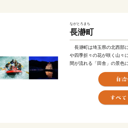
ながとろまち
長瀞町
長瀞町は埼玉県の北西部に
や四季折々の花が咲く山々
間が流れる「田舎」の景色
る荒川により創り出された
に、長瀞町を象徴する美し
及び天然記念物に指定され
ュラン・グリーンガイド・
ほか、ハイキングや川下り
しむことができ、年間３０
いています。