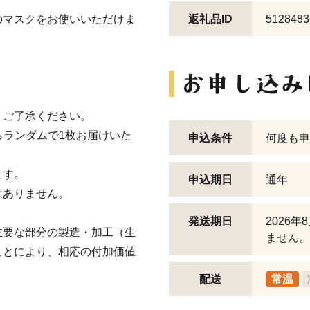
のマスクをお使いいただけま
返礼品ID
5128483
、ご了承ください。
からランダムで1枚お届けいた
申込条件
何度も申
ます。
申込期日
通年
はありません。
発送期日
2026
主要な部分の製造・加工（生
ません。
ことにより、相応の付加価値
配送
常温