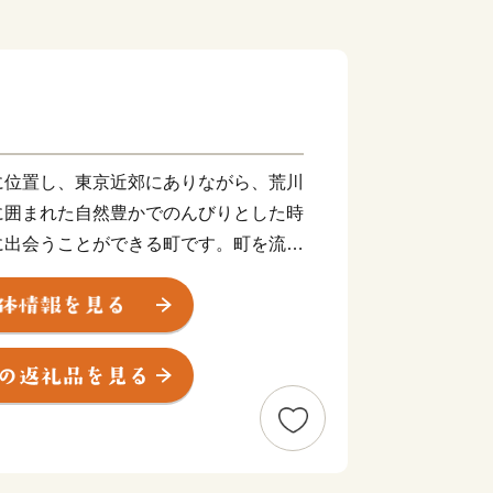
位置し、東京近郊にありながら、荒川
に囲まれた自然豊かでのんびりとした時
に出会うことができる町です。町を流れ
岩畳は、地質学的にも貴重であるととも
い風景となっており、一帯が、国の名勝
ています。また、風景だけでなく、ミシ
ジャポン一つ星を獲得した寶登山神社の
、ラフティング等のアクティビティも楽
０万人の観光客の皆さんに訪れていただ