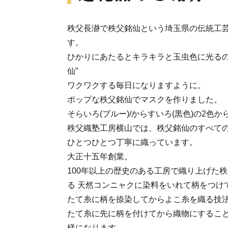
秩父長瀞で秩父銘仙という埼玉県の伝統工
す。
ひかりにあたるとキラキラと玉虫色に光るの
仙”
ワクワクする毎日になりますように。
ポップな秩父銘仙でマスクを作りました。
そらいろ(ブルー)/からすいろ(黒色)の2色
秩父織塾工房横山では、秩父銘仙のすべて
ひとつひとつ丁寧に織っています。
大正十五年創業。
100年以上の歴史のある工房で織り上げた
る 天然コンニャクに染料をいれて柄をつけ
たて糸に柄を捺染してからよこ糸を織る技法
たて糸に先に柄を付けてから織物にするこ
様になります。