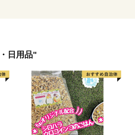
長瀞町は「はつらつ長瀞」
もすべてが健康で、はつらつ
て、様々な取り組みを行っ
特に、結婚から出産・子育
組んでおり、子育て・若者
まちづくりを進めています
貨・日用品"
だけるように観光施策にも
とした町民の方、観光客の
りますので温かいご支援、
して、一年中いつ訪れても
びに来て楽しんでください
※お礼品の贈呈は、町外に
※同一年内で複数回の寄附
事ができます。