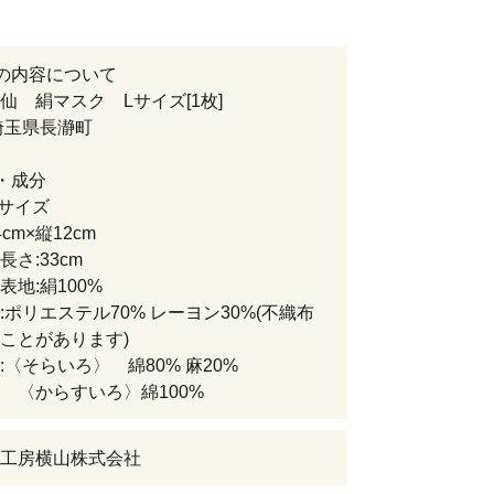
の内容について
仙 絹マスク Lサイズ[1枚]
埼玉県長瀞町
・成分
Lサイズ
m×縦12cm
:33cm
地:絹100%
リエステル70% レーヨン30%(不織布
ことがあります)
そらいろ〉 綿80% 麻20%
すいろ〉綿100%
工房横山株式会社