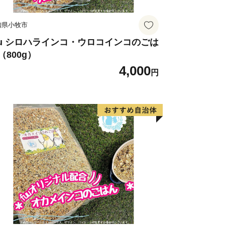
知県小牧市
uu シロハラインコ・ウロコインコのごは
（800g）
4,000
円