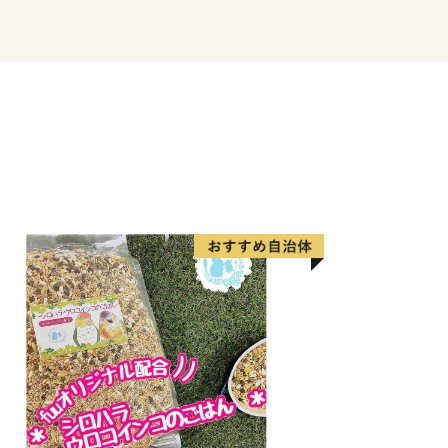
をスローガンとして“人も社会も自然
として暮らせるまちづくり”を目指し
ています。
てまで切れ目のない支援を積極的に取り
世代の方やその子どもたちが住みやすい
。また、観光客の方に更に楽しんでいた
力を入れています。子どもたちをはじめ
方の笑顔で溢れるまちづくりを行って参
寄附金を心よりお待ちしております。そ
魅力いっぱいの観光地「長瀞」へ是非遊
！
お住まいの方です。
を行った場合でも、都度お礼品を受取る