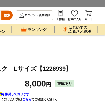
検索
ログイン・会員登録
上限額
お気に入り
カート
はじめての
ランキング
ーン
ふるさと納税
 Lサイズ【1226939】
8,000
在庫あり
円
内
を推奨しております。
しく知りたい方は
こちら
でご確認ください。