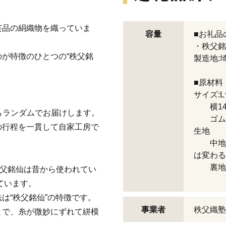
芸品の絹織物を織っていま
容量
■お礼品
・秩父銘
が特徴のひとつの“秩父銘
製造地:
■原材料
サイズ:
横14c
からランダムでお届けします。
ゴム長さ
の行程を一貫して自家工房で
生地 表
中地:ポ
は変わる
裏地:〈
秩父銘仙は昔から使われてい
〈から
ています。
は“秩父銘仙”の特徴です。
事業者
秩父織塾
とで、糸が微妙にずれて絣模