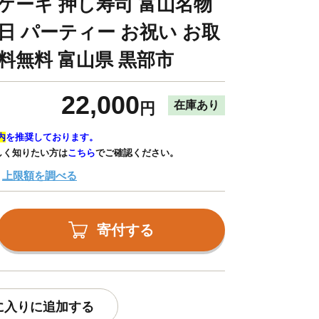
ルケーキ 押し寿司 富山名物
日 パーティー お祝い お取
料無料 富山県 黒部市
22,000
在庫あり
円
内
を推奨しております。
しく知りたい方は
こちら
でご確認ください。
上限額を調べる
寄付する
に入りに追加する