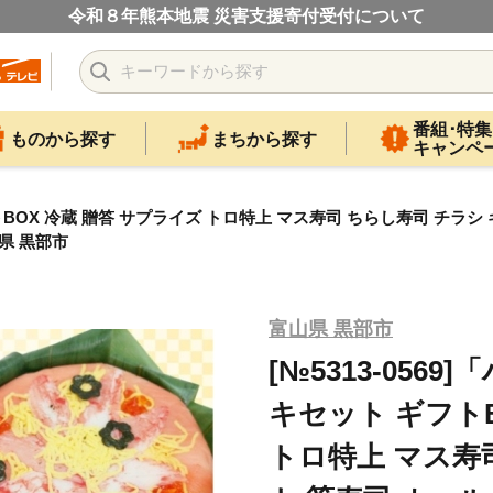
令和８年熊本地震 災害支援寄付受付について
番組･特集
ものから探す
まちから探す
キャンペ
フトBOX 冷蔵 贈答 サプライズ トロ特上 マス寿司 ちらし寿司 チラ
県 黒部市
富山県 黒部市
[№5313-056
キセット ギフトB
トロ特上 マス寿