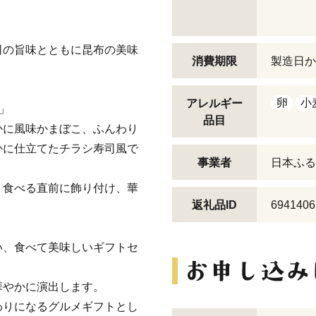
司の旨味とともに昆布の美味
消費期限
製造日か
卵
小
アレルギー
」
品目
かに風味かまぼこ、ふんわり
かに仕立てたチラシ寿司風で
事業者
日本ふる
。食べる直前に飾り付け、華
返礼品ID
6941406
い、食べて美味しいギフトセ
華やかに演出します。
わりになるグルメギフトとし