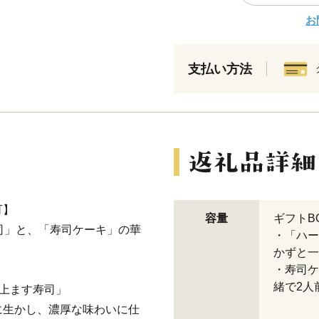
お
支払い方法
可】
容量
ギフトB
司」と、「寿司ケーキ」の華
・「ハー
かずと一
・寿司ケ
緒で2人
上ます寿司」
に生かし、濃厚な味わいに仕