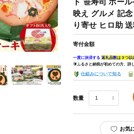
ト 笹寿司 ホー
映え グルメ 記念
り寄せ ヒロ助 送
寄付金額
一度に決済する
返礼品数は３つ以
🔰ふるさと納税が初めての方、詳
仕組みについて知る
数量
お気