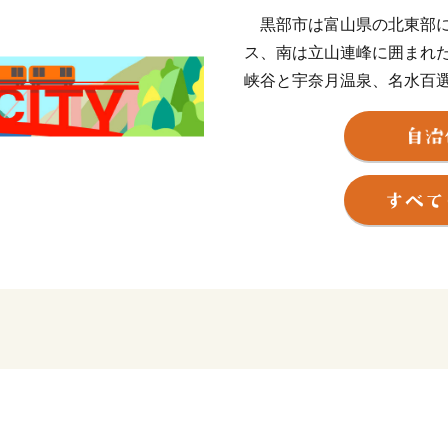
黒部市は富山県の北東部に
ス、南は立山連峰に囲まれ
峡谷と宇奈月温泉、名水百
富山湾など、山・川・海に
身近に感じることができま
2015年３月に北陸新幹線
月温泉駅が設置されたこと
在、国内外から多くの方々
ふるさと納税をきっかけに
が一人でも多くなれば幸い
ク、紅ズワイガニ、地酒、
らではの産品が皆さまに感