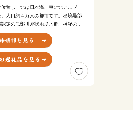
位置し、北は日本海、東に北アルプ
た、人口約４万人の都市です。秘境黒部
選認定の黒部川扇状地湧水群、神秘の海
至る類まれなる大自然の四季折々の姿を
す。
が金沢まで開通し、本市にも黒部宇奈
から、東京まで２時間余りで結ばれ、現
に黒部市を訪れていただいております。
、黒部市の魅力に触れていただける方
です。黒部の名水、黒部米、名水ポー
地ビールなどに代表される多くの黒部な
動と喜びを与えてくれるでしょう。