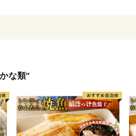
に指定され、人々に親しま
平成16年10月12日、川
町、里村、上甑村、下甑村
市」が誕生しました。地域
摩川内市の将来像「市民が創
をめざして、新たなまちづ
さかな類"