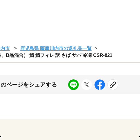
川内市
鹿児島県 薩摩川内市の返礼品一覧
品、B品混合） 鯖 鯖フィレ 訳 さば サバ 冷凍 CSR-821
このページをシェアする