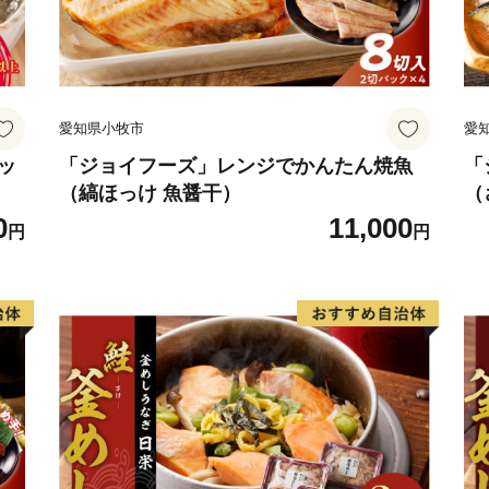
愛知県小牧市
愛
ッ
「ジョイフーズ」レンジでかんたん焼魚
「
（縞ほっけ 魚醤干）
（
0
11,000
円
円