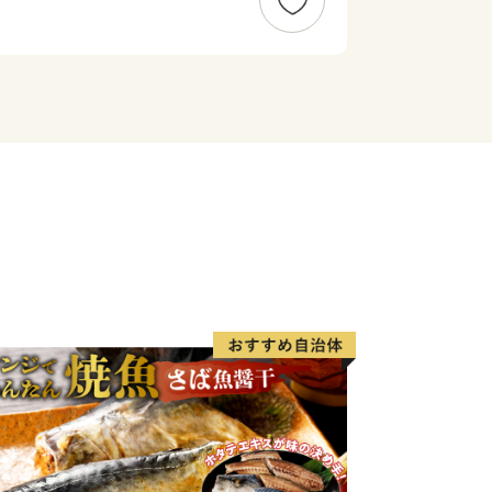
れています。
内市、樋脇町、入来町、東郷町、祁答院
、鹿島村が合併し、新たに「薩摩川内
の発展と市民福祉の向上を図りながら薩
り 市民が育む 交流躍動都市」の実現
くりをすすめています。