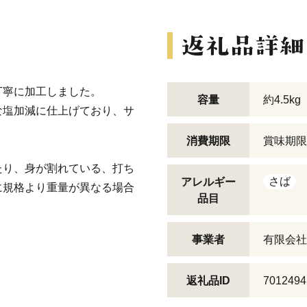
丁寧に加工しました。
容量
約4.5k
な塩加減に仕上げており、サ
消費期限
賞味期限
たり、身が割れている、打ち
さば
アレルギー
に規格より重量が異なる場合
品目
事業者
有限会社
返礼品ID
7012494