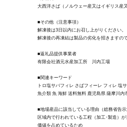
大西洋さば（ノルウェー産又はイギリス産
■その他（注意事項）
解凍後は3日以内にお召し上がりください。
解凍後の再凍結は製品の劣化を招きますの
■返礼品提供事業者
有限会社酒元水産加工所 川内工場
■関連キーワード
トロ塩サバフィレ さばフィーレ フィレ 塩サ
魚介類 魚 海鮮 送料無料 鹿児島県 薩摩川内
■地場産品に該当している理由（総務省告示第
区域内で行われている工程（加工･製造）が
価値を占めているため