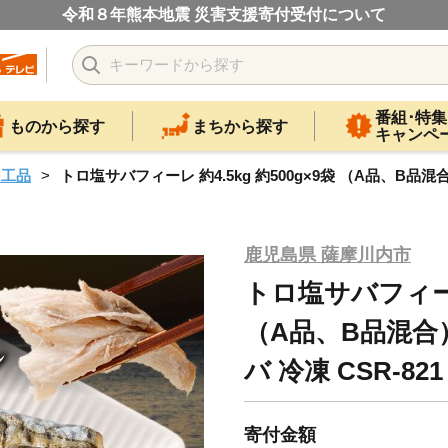
令和８年熊本地震 災害支援寄付受付について
番組･特集
ものから探す
まちから探す
キャンペ
加工品
トロ塩サバフィーレ 約4.5kg 約500g×9袋 （A品、B品混合）
鹿児島県 薩摩川内市
トロ塩サバフィーレ 
（A品、B品混合）
バ 冷凍 CSR-821
寄付金額