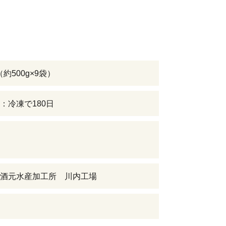
g（約500g×9袋）
：冷凍で180日
酒元水産加工所 川内工場