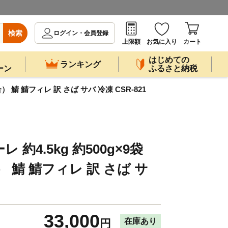
検索
ログイン・会員登録
上限額
お気に入り
カート
はじめての
ランキング
ーン
ふるさと納税
 鯖 鯖フィレ 訳 さば サバ 冷凍 CSR-821
約4.5kg 約500g×9袋
 鯖 鯖フィレ 訳 さば サ
33,000
在庫あり
円