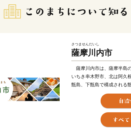
さつませんだいし
薩摩川内市
薩摩川内市は、薩摩半島の
いちき串木野市、北は阿久
甑島、下甑島で構成される
に面した変化に富む白砂青
河川「川内川」、藺牟田池
地形の変化の美しい甑島、
有しています。当市が有す
内川流域県立自然公園、藺