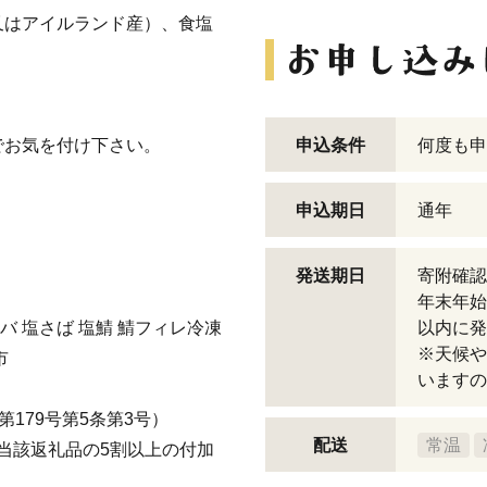
又はアイルランド産）、食塩
でお気を付け下さい。
申込条件
何度も申
申込期日
通年
発送期日
寄附確認
年末年始
バ 塩さば 塩鯖 鯖フィレ冷凍
以内に発
※天候や
市
いますの
179号第5条第3号）
配送
常温
当該返礼品の5割以上の付加