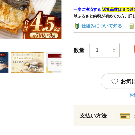
一度に決済する
返礼品数は３つ以
🔰ふるさと納税が初めての方、詳
仕組みについて知る
数量
お気
お
支払い方法