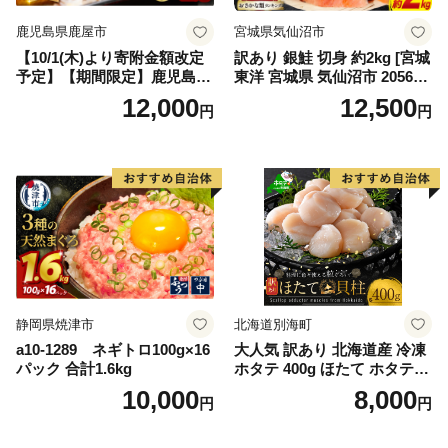
鹿児島県鹿屋市
宮城県気仙沼市
【10/1(木)より寄附金額改定
訳あり 銀鮭 切身 約2kg [宮城
予定】【期間限定】鹿児島県
東洋 宮城県 気仙沼市 205649
大隅産うなぎ蒲焼4尾（400
91] 鮭 魚介類 海鮮 訳アリ 規
12,000
12,500
円
円
g） KN007-023
格外 不揃い さけ サケ 鮭切身
シャケ 切り身 冷凍 家庭用 お
かず 弁当 支援 サーモン 銀鮭
切り身 魚 わけあり
静岡県焼津市
北海道別海町
a10-1289 ネギトロ100g×16
大人気 訳あり 北海道産 冷凍
パック 合計1.6kg
ホタテ 400g ほたて ホタテ
帆立 貝柱 海鮮 魚介類 刺身
10,000
8,000
円
円
大粒 天然 海鮮 ランキング 大
人気 人気 おすすめ 訳あり ）