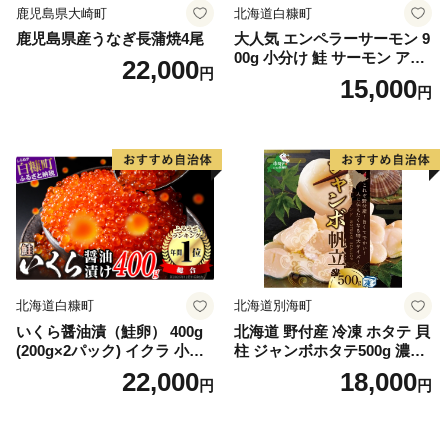
鹿児島県大崎町
北海道白糠町
鹿児島県産うなぎ長蒲焼4尾
大人気 エンペラーサーモン 9
00g 小分け 鮭 サーモン アト
22,000
円
ランティックサーモン 水産
15,000
円
庁長官賞 受賞 さけ シャケ し
ゃけ sake カルパッチョ ソテ
ー レアステーキ 人気 高級 大
満足 美味しい 贈答 生食用 刺
身 お刺身 刺し身 魚介類 海鮮
冷凍 厚切り 薄切り ふるさと
納税 ふるさとチョイス チョ
イス 北海道 白糠町
北海道白糠町
北海道別海町
いくら醤油漬（鮭卵） 400g
北海道 野付産 冷凍 ホタテ 貝
(200g×2パック) イクラ 小分
柱 ジャンボホタテ500g 濃厚
け いくら醤油漬 鮭いくら い
な旨味と甘み （ほたて ホタ
22,000
18,000
円
円
くら醤油漬け 鮭 鮭卵 ikura
テ 帆立 貝柱 ホタテ貝柱 大玉
醤油いくら 冷凍いくら いく
大粒 北海道 別海 野付 ふるさ
ら北海道 醤油鮭いくら 人気
と納税）
大好評品 北海道 白糠町