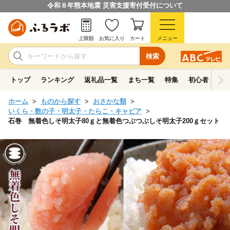
令和８年熊本地震 災害支援寄付受付について
上限額
お気に入り
カート
メニュー
検索
トップ
ランキング
返礼品一覧
まち一覧
特集
初心者ガイド
ホーム
ものから探す
おさかな類
いくら・数の子・明太子・たらこ・キャビア
石巻 無着色しそ明太子80ｇと無着色つぶつぶしそ明太子200ｇセット