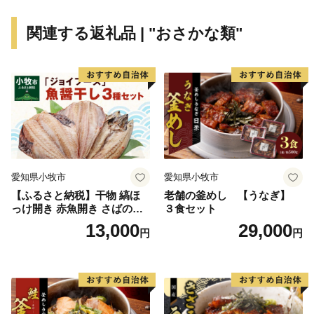
関連する返礼品 | "おさかな類"
愛知県小牧市
愛知県小牧市
【ふるさと納税】干物 縞ほ
老舗の釜めし 【うなぎ】
っけ開き 赤魚開き さばの開
３食セット
き 魚醤干し 3種 セット 詰め
13,000
29,000
円
円
合わせ 魚 おかず 肉厚 おいし
い さば 赤魚 縞ホッケ ジョイ
フーズ 魚貝類 お取り寄せ お
取り寄せグルメ 魚醤 ナンプ
ラー 愛知県 小牧市 冷凍 送料
無料