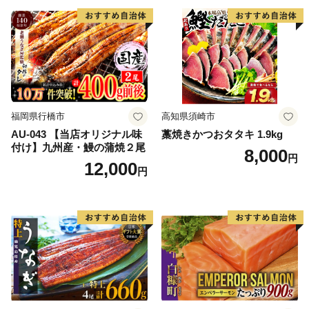
福岡県行橋市
高知県須崎市
AU-043 【当店オリジナル味
藁焼きかつおタタキ 1.9kg
付け】九州産・鰻の蒲焼２尾
8,000
円
12,000
円