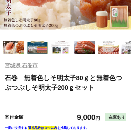
宮城県 石巻市
石巻 無着色しそ明太子80ｇと無着色つ
ぶつぶしそ明太子200ｇセット
9,000
寄付金額
在庫あり
円
一度に決済する
返礼品数は３つ以内
を推奨しております。