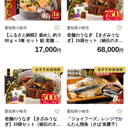
愛知県小牧市
愛知県小牧市
【ふるさと納税】釜めし 約 5
老舗のうなぎ 【きざみうな
00ｇ × 3食 セット 鮭 老舗 急
ぎ】15袋セット（秘伝のタレ
速冷凍 レンチン 時短 簡単調
付）
17,000
68,000
円
円
理 食品 加工品 海鮮 手作り
ほくほく ご飯 お弁当 おにぎ
り お茶漬け お取り寄せ お取
り寄せグルメ 愛知県 小牧市
送料無料
愛知県小牧市
愛知県小牧市
老舗のうなぎ 【きざみうな
「ジョイフーズ」レンジでか
ぎ】10袋セット（秘伝のタレ
んたん焼魚（さば 魚醤干）