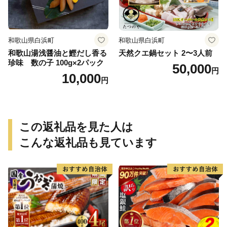
和歌山県白浜町
和歌山県白浜町
和歌山湯浅醤油と鰹だし香る
天然クエ鍋セット 2〜3人前
珍味 数の子 100g×2パック
50,000
円
10,000
円
この返礼品を見た人は
こんな返礼品も見ています