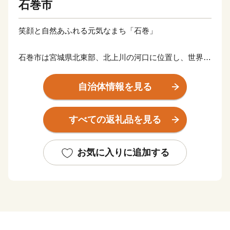
石巻市
笑顔と自然あふれる元気なまち「石巻」
石巻市は宮城県北東部、北上川の河口に位置し、世界三
大漁場の一つ、三陸・金華山沖を有する海のまちです。
海岸沿いは多様な魚が集まる地形であり、また世界有数
自治体情報を見る
の植物プランクトンの発生地でもあることから、かき、
ほや、帆立などがおいしく育ちます。
すべての返礼品を見る
山・川・海・島といった多様な自然や、石ノ森萬画館を
はじめとした文化資源も豊富です。
東日本大震災で一度は壊滅的な被害を受けた地元産業で
お気に入りに追加する
したが、全国の皆様からのご支援を受け、魅力的な特産
品をお届けできるまでに復興しました。
石巻市の魅力を知っていただき、応援いただけますと幸
いです。