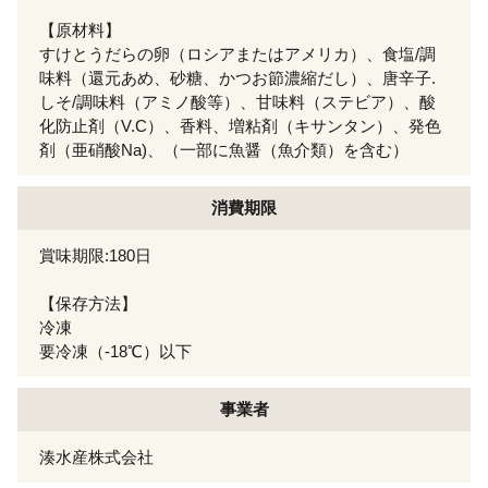
【原材料】
すけとうだらの卵（ロシアまたはアメリカ）、食塩/調
味料（還元あめ、砂糖、かつお節濃縮だし）、唐辛子.
しそ/調味料（アミノ酸等）、甘味料（ステビア）、酸
化防止剤（V.C）、香料、増粘剤（キサンタン）、発色
剤（亜硝酸Na)、（一部に魚醤（魚介類）を含む）
消費期限
賞味期限:180日
【保存方法】
冷凍
要冷凍（-18℃）以下
事業者
湊水産株式会社