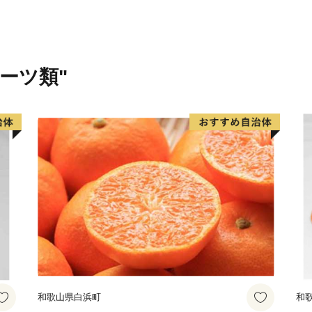
力、正規就業者の割合、女
率、住宅の広さ等、その他
ップクラスを誇り、豊かな
ルーツ類"
〈プライバシーポリシー（
お客様からいただいた個人
関係法令で定められた場合
りすることはございません
なお、お客様からいただい
いただいたふるさと納税の
展するふるさと納税関連イ
納税に関する情報提供のた
て、電子メールの配信やパ
だくことがあります。
御不明な点や、電子メール
和歌山県白浜町
和
ございましたら、ふるさと納税担当(co