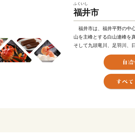
ふくいし
福井市
福井市は、福井平野の中心
山を主峰とする白山連峰を
そして九頭竜川、足羽川、
恵まれたまちです。また、
富んだ良質な食材の宝庫で
菜、金福スイカや越のルビ
やミズダコの海の幸などが
別名勝・重要文化財の三重
じめ、旧福井藩主・松平家
るような優れた歴史的遺産
やし、重要無形民俗文化財
く有する、歴史・文化の豊
さらに、本市（本県）は、