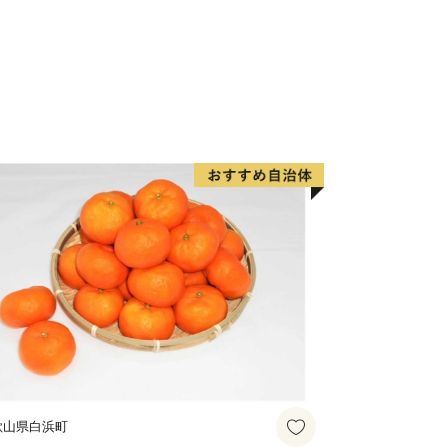
性の有業率、通勤時間の短さ、平均貯蓄
各種住みよさランキングにおいて常にト
生活を送ることができる地方都市です。
個人情報保護方針）について〉
情報は、福井市が責任をもって管理し、
を除き、第三者に譲渡したり、提供した
。
た個人情報は、商品の発送、事務連絡、
使い道に関する報告、福井市が主催・出
ベント情報の提供及び福井市のふるさと
めに使用させていただき、その手段とし
ンフレット等の資料の郵送をさせていた
の配信又は資料の郵送停止等のご希望が
歌山県白浜町
ntact-fukui-city@orebo.jp)ま