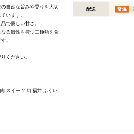
来の自然な旨みや香りを大切
配送
常温
れています。
上品で優しい甘さ。
異なる個性を持つ二種類を食
です。
がりください。
 スイーツ 旬 福井 ふくい