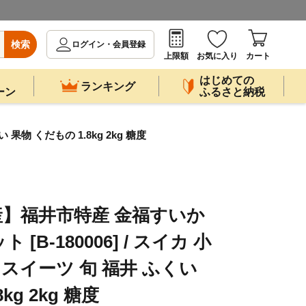
検索
ログイン・会員登録
上限額
お気に入り
カート
はじめての
ランキング
ーン
ふるさと納税
物 くだもの 1.8kg 2kg 糖度
】福井市特産 金福すいか
B-180006] / スイカ 小
 スイーツ 旬 福井 ふくい
kg 2kg 糖度