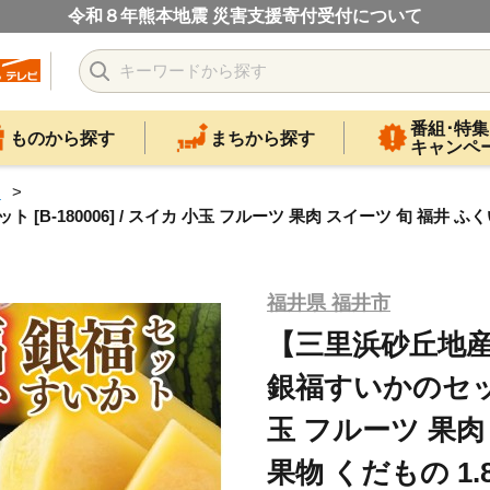
令和８年熊本地震 災害支援寄付受付について
番組･特集
ものから探す
まちから探す
キャンペ
カ
80006] / スイカ 小玉 フルーツ 果肉 スイーツ 旬 福井 ふくい 果
福井県 福井市
【三里浜砂丘地産
銀福すいかのセット [
玉 フルーツ 果肉
果物 くだもの 1.8