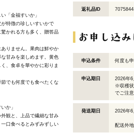
返礼品ID
7075844
しい「金福すいか」
皮が特徴の珍しいすいかで
に驚かれる方も多く、贈答品
はありません。果肉は鮮やか
厚な甘みを楽しめます。黄色
申込条件
何度も申
しく、食卓を華やかに彩りま
申込期日
2026年
季節でも何度でも食べたくな
※収穫状
でご注意
すいか」
発送期日
2026年
い外観と、上品で繊細な甘み
、一口食べるとみずみずしい
配送外地