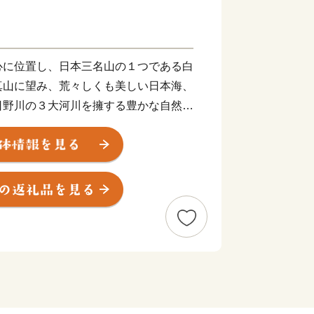
に位置し、日本三名山の１つである白
真山に望み、荒々しくも美しい日本海、
日野川の３大河川を擁する豊かな自然に
この自然の中で育まれたバラエティーに
あり、新保ナスや木田チソなどの伝統野
ー（トマト）のブランド野菜、越前ガニ
有名です。さらには、国の特別史跡・特
指定を受けている一乗谷朝倉氏遺跡をは
の別邸である名勝養浩館庭園に代表され
や、県指定無形民俗文化財である馬鹿ば
である糸崎の仏舞等の文化的遺産を数多
富なまちでもあります。
合計特殊出生率、子どもの学力・体