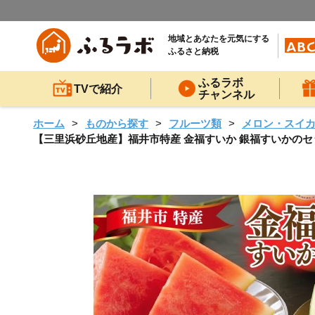
地域とあなたを元気にする
ふるさと納税
ふるラボ
TVで紹介
チャンネル
ホーム
ものから探す
フルーツ類
メロン・スイ
【三里浜砂丘地産】福井市特産 金福すいか 銀福すいかのセット [B-1