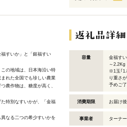
金福すいか」と「銀福すい
容量
金福すいか
～2.2K
。この地域は、日本海沿い特
※1玉｢1
恵まれた全国でも珍しい農業
り重さが
予めご了
育つ農作物は、糖度が高く、
げた特別なすいかが、「金福
消費期限
お届け後
も異なる二つの希少すいかを
事業者
ターナー