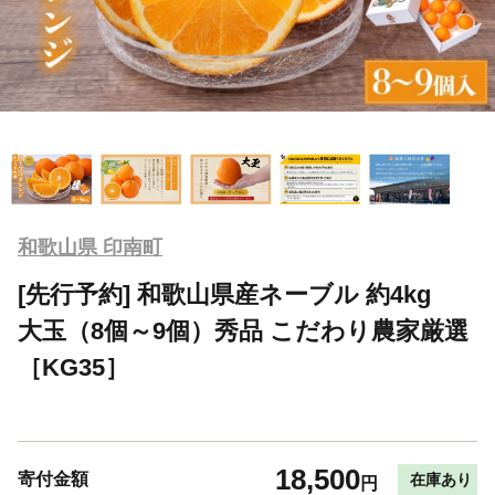
和歌山県 印南町
[先行予約] 和歌山県産ネーブル 約4kg
大玉（8個～9個）秀品 こだわり農家厳選
［KG35］
18,500
寄付金額
在庫あり
円