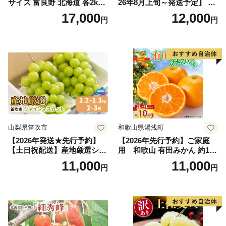
サイズ 富良野 北海道 各2kg
26年8月上旬～発送予定】 先
～2.6kg 2玉 セット ファーム
行予約 「浅間水蜜桃プレミ
17,000
12,000
円
円
富良野 メロン めろん 果物 く
アム」 もも あかつき 秀品 約
だもの フルーツ デザート 旬
2kg 5～9玉 贈答品 ふるさと
の果物 旬のフルーツ
納税 果物 桃 フルーツ モモ
果肉 長野県産 小諸市
山梨県笛吹市
和歌山県湯浅町
【2026年発送★先行予約】
【2026年先行予約】ご家庭
【土日祝配送】産地厳選シャ
用 和歌山 有田みかん 約10k
インマスカット1.2kg～1.3kg
g (2L、3Lサイズ)【湯浅町】
11,000
11,000
円
円
（2房～3房）※沖縄・離島配
_ZJ6079
送不可※ 106-003-sku02-26y
｜シャインマスカット 発送
笛吹市 山梨県 フルーツ 果物
ぶどう 葡萄 大粒 シャインマ
スカット おすすめ シャイン