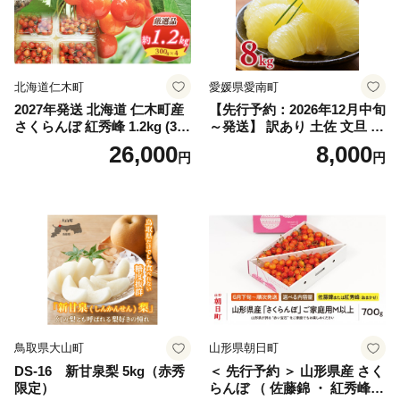
マスカット 贈答 ギフト 産地
笛吹市 シャインマスカット
笛吹 葡萄 国産 ぶどう 人気
国産 1.2kg 先行｜
北海道仁木町
愛媛県愛南町
2027年発送 北海道 仁木町産
【先行予約：2026年12月中旬
さくらんぼ 紅秀峰 1.2kg (300
～発送】 訳あり 土佐 文旦 8k
g×4パック) Lサイズ以上 旬
g (Mサイズ以上サイズミック
26,000
8,000
円
円
桜桃 産地直送 サクランボ チ
ス) 8000円 わけあり ぶんた
ェリー フルーツ 果物 果物類
ん みかん mikan 蜜柑 ミカン
仁木町 仁木 [松山商店]
土佐文旦 家庭用 産地直送 国
産 農家直送 期間限定 特産品
サイズミックス くらもとフ
ァーム 愛南町 愛媛県
鳥取県大山町
山形県朝日町
DS-16 新甘泉梨 5kg（赤秀
＜ 先行予約 ＞ 山形県産 さく
限定）
らんぼ （ 佐藤錦 ・ 紅秀峰