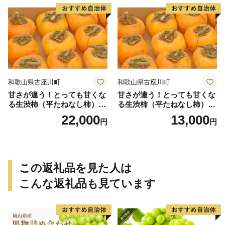
rt015B】
和歌山県古座川町
和歌山県古座川町
甘さが違う！とっても甘くな
甘さが違う！とっても甘くな
る生渋柿（平たねなし柿）吊
る生渋柿（平たねなし柿）吊
るし柿用 T字枝or吊るしクリ
るし柿用 T字枝or吊るしクリ
22,000
13,000
円
円
ップ付約4.5～5kg 約24～30
ップ付付約1.5～2kg 約6～1
個＜2026年10月中旬～順次発
2個＜2026年10月中旬～11月
送＞-Ted【art016B】
上旬ごろ順次発送＞Ted【art
017B】
この返礼品を見た人は
こんな返礼品も見ています