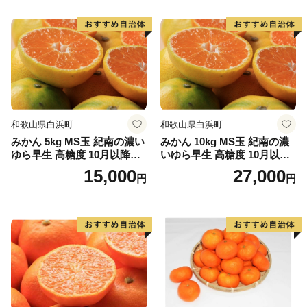
心として、花卉のハウス栽培等が。漁業では、岩礁地帯
の伊勢エビ等を対象とした刺し網漁業とアワビ、トコブ
シ、海草等の採貝漁業がおこなわれ、沖合ではイサキ、
タイ等を対象とした一本釣りやイワシ等を対象とした敷
き網（棒受け網）漁業、タチウオ、フグ等を対象とした
延べ縄漁業など、農林水産業が盛んな町です。
和歌山県白浜町
和歌山県白浜町
【印南祭り】
みかん 5kg MS玉 紀南の濃い
みかん 10kg MS玉 紀南の濃
印南町を祭り一色に染める「印南祭り」。毎年10月2
ゆら早生 高糖度 10月以降発
いゆら早生 高糖度 10月以降
日、日高地方の秋祭りのトップを切って行われる、宇杉
送 マルチ被覆栽培
発送 マルチ被覆栽培
15,000
27,000
円
円
八幡と山口八幡両神社の合同秋季祭礼です。
宇杉八幡神社の祭礼は4台の屋台と神輿が勢いよく印南
川に飛び込み、祭装束の男衆が肩まで水につかりながら
川を渡る勇ましい祭り。一方の山口八幡神社の祭礼は6
台の屋台と神輿が登場。屋台をぶつけ合いながら印南港
まで御渡、浜辺では雑賀踊りや奴踊り、獅子舞が奉納さ
れます。