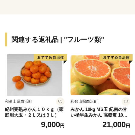
や定着人口の伸び悩み、若者人口の流出等課題も抱えて
いました。昭和63年度から平成元年度にかけて、国は、
自治省を中心に「ふるさと創世」の起爆剤として「自ら
考え自ら行う地域づくり」事業（1億円事業）を推進し
てきました。
関連する返礼品 | "フルーツ類"
印南町では、1億円事業として人材育成のため「かえる
基金」を創設しました。更に、平成7年度「地域づくり
推進事業」を財源に全国に類を見ない「かえる」をテー
マとしたユニークな橋（かえる橋）を建設しました。多
くの人々を招き入れ、町発展への願いを込めたもので
す。『努力、忍耐、飛躍』を象徴する ”柳に跳びつくか
える”（小野道風）をイメージし、「考える」「人をか
える」「町をかえる」「古里へかえる」「栄える」とい
和歌山県白浜町
和歌山県白浜町
う5つの”かえる”にひっかけ、ネーミングしています。
紀州完熟みかん１０ｋｇ（家
みかん 10kg MS玉 紀南の甘
庭用大玉・２Ｌ又は３Ｌ）
い極早生みかん 高糖度 10月
【印南町の農林水産業】
以降発送 マルチ被覆栽培
9,000
21,000
円
円
農業は、温暖な気候を活かし、ミニトマトなど野菜を中