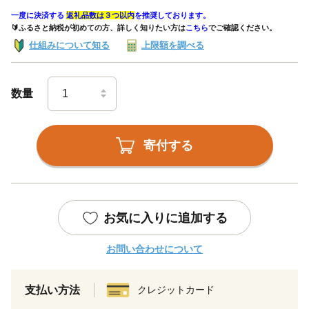
一度に決済する
返礼品数は３つ以内
を推奨しております。
🔰ふるさと納税が初めての方、詳しく知りたい方は
こちら
でご確認ください。
仕組みについて知る
上限額を調べる
数量
寄付する
お気に入りに追加する
お問い合わせについて
支払い方法
クレジットカード