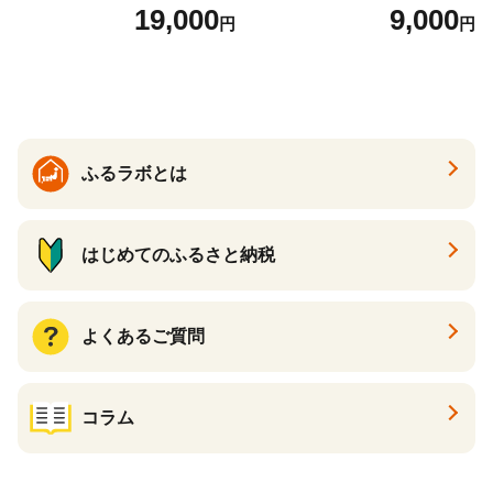
） ご家庭用 M以上 700g 【20
19,000
9,000
円
円
26年6月下旬から7月上旬発
送】 山形県 果物 フルーツ 初
夏 夏 送料無料
ふるラボとは
はじめてのふるさと納税
よくあるご質問
コラム