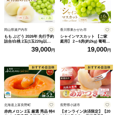
岡山県瀬戸内市
香川県東かがわ市
もも ぶどう 2026年 先行予約
シャインマスカット 【ご家
詰合/白桃 2玉(1玉220g以
庭用】 2～6房(約2kg) 葡萄 ぶ
上)・シャインマスカット 晴
どう ブドウ フルーツ 果物 く
39,000
19,000
円
円
王 2房(1房480g以上) 化粧箱
だもの 果実 旬の果物 旬のフ
入り 岡山県産 国産 フルーツ
ルーツ 香川 香川県 東かがわ
果物 ギフト
市
北海道上富良野町
長野県小諸市
赤肉メロン 2玉 厳選 秀品 特4
【オンライン決済限定】【20