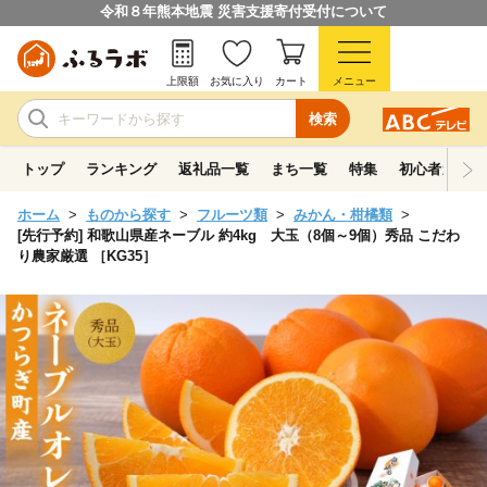
令和８年熊本地震 災害支援寄付受付について
上限額
お気に入り
カート
メニュー
検索
トップ
ランキング
返礼品一覧
まち一覧
特集
初心者ガイド
ホーム
ものから探す
フルーツ類
みかん・柑橘類
[先行予約] 和歌山県産ネーブル 約4kg 大玉（8個～9個）秀品 こだわ
り農家厳選 ［KG35］