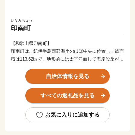
いなみちょう
印南町
【和歌山県印南町】
印南町は、紀伊半島西部海岸のほぼ中央に位置し、総面
積は113.62㎢で、地形的には太平洋面して海岸段丘が広
がっており、北東部では紀伊山地西端の真妻山、三里ヶ
峰などの山々が連なっています。
自治体情報を見る
また、三ヶ峰付近からは切目川が流れ、印南原付近から
は印南川が町の中心部を流れて太平洋に注いでいます。
すべての返礼品を見る
【かえる橋】
印南町は歴史も古く、数々の伝説や言伝えを残す歴史遺
お気に入りに追加する
産が町内に多く点在するなど、観光面でも魅力を秘めた
まちですが、その知名度は低く、大都市圏からの来訪者