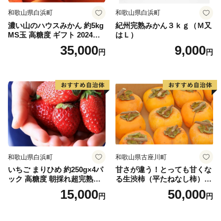
和歌山県白浜町
和歌山県白浜町
濃い山のハウスみかん 約5kg
紀州完熟みかん３ｋｇ（Ｍ又
MS玉 高糖度 ギフト 2024年7
はＬ）
月以降発送分
35,000
9,000
円
円
和歌山県白浜町
和歌山県古座川町
いちご まりひめ 約250g×4パ
甘さが違う！とっても甘くな
ック 高糖度 朝採れ超完熟ま
る生渋柿（平たねなし柿）吊
りひめ 1月以降発送分
るし柿用 T字枝or吊るしクリ
15,000
50,000
円
円
ップ付約14.5～15kg 約60～
90個＜2026年10月中旬～11
月上旬ごろ順次発送＞Ted【a