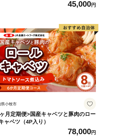
45,000
--------------------------------------
円
社ローカルがおこなっております。
がご対応いたします。
・お届け時期等についての問合せ先】
96-245-6158
--------------------------------------
知県小牧市
6ヶ月定期便>国産キャベツと豚肉のロー
キャベツ（4P入り）
78,000
円