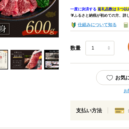
一度に決済する
返礼品数は３つ以
🔰ふるさと納税が初めての方、詳
仕組みについて知る
数量
お気
お
支払い方法