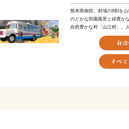
熊本県南部。村域の9割を山
のどかな田園風景と緑豊か
自然豊かな村「山江村」。人
【自然豊かな場所でのびの
子育てを意識して住む場所
都会から離れての田舎暮ら
ただそこで、知り合いが出
しっかりとした教育を受け
行政からサポートがあるの
るのか？
・・・気になる点もたくさ