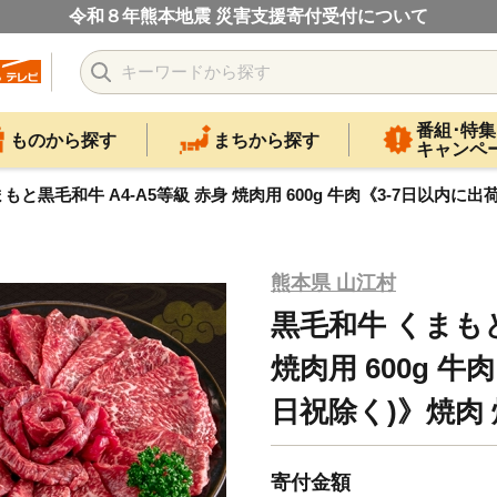
令和８年熊本地震 災害支援寄付受付について
番組･特集
ものから探す
まちから探す
キャンペ
もと黒毛和牛 A4-A5等級 赤身 焼肉用 600g 牛肉《3-7日以内に
熊本県 山江村
黒毛和牛 くまもと
焼肉用 600g 牛
日祝除く)》焼肉
寄付金額