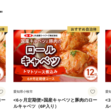
山江村は、そんな心配事を
くサポートしています!
"
＊行政による住民交流の場
＊ICT教育の導入による学
＊スポーツを通した地域づ
山江村は、住民が安心して
す。
【業務委託先への委託につ
山江村楽天ふるさと納税の
(寄附受付・返礼品手配・受
合わせ受付・配送サービスを
愛知県小牧市
愛
情報を委託させていただく
秘義務契約等を締結し、個
ロー
<6ヶ月定期便>国産キャベツと豚肉のロー
<
ルキャベツ（6P入り）
ル