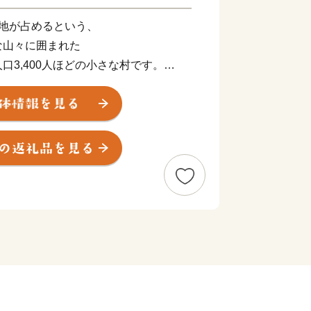
地が占めるという、
な山々に囲まれた
口3,400人ほどの小さな村です。
びと「子育てに優しい村」】
を考えたとき、
しも候補にあがるかもしれません。
来るのか？
させられるのか？
か？近くに買い物出来る場所や病院はあ
ん