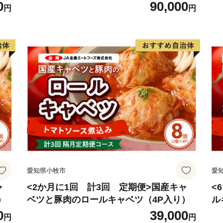
0
90,000
----------------------------------------
円
円
本サイトの運営は、株式会
お電話及びメールは、当社
【返礼品の内容・お届け先
E-mail：yamae@lo-cal.co.jp
TEL：096-245-6154 FAX：0
----------------------------------------
愛知県小牧市
愛
ャ
<2か月に1回 計3回 定期便>国産キャ
<
）
ベツと豚肉のロールキャベツ（4P入り）
ル
0
39,000
円
円