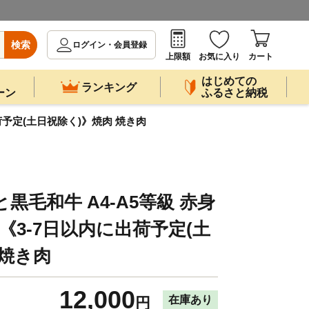
検索
ログイン・会員登録
上限額
お気に入り
カート
はじめての
ランキング
ーン
ふるさと納税
出荷予定(土日祝除く)》焼肉 焼き肉
黒毛和牛 A4-A5等級 赤身
肉《3-7日以内に出荷予定(土
 焼き肉
12,000
在庫あり
円