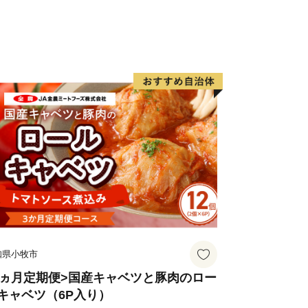
すべてクリアにするため、全面的に手厚
の設置
力アップのための環境整備
くりなど
子育てできる村づくりに力を注いでいま
いて】
業務を遂行する上で必要な業務委託先
領証明書の発行及び送付・各種お問い
委託した企業など)へ寄附者様の個人
知県小牧市
場合がございますが、その場合には、守
人情報保護に万全を期します。
3ヵ月定期便>国産キャベツと豚肉のロー
キャベツ（6P入り）