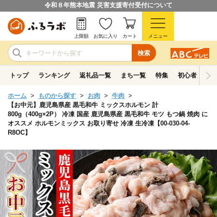
令和８年熊本地震 災害支援寄付受付について
上限額
お気に入り
カート
メニュー
検索
トップ
ランキング
返礼品一覧
まち一覧
特集
初心者ガイド
ホーム
ものから探す
お肉
牛肉
【お中元】鹿児島県産 黒毛和牛 ミックスホルモン 計
800g（400g×2P） 冷凍 国産 鹿児島県産 黒毛和牛 モツ もつ鍋 焼肉 に
オススメ ホルモンミックス お取り寄せ 冷凍 生冷凍【00-030-04-
R8OC】