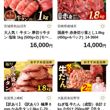
宮城県気仙沼市
宮崎県都城市
大人気！ 牛タン 厚切り牛タ
国産牛 赤身切り落とし1.8kg
ン 塩味 1kg (500g×2) [モ〜ラ
(450g×4パック)_14-3604
ンド 宮城県 気仙沼市 205646
16,000
14,000
円
円
60] 肉 牛肉 精肉 牛たん 牛タ
ン塩 牛たん塩 冷凍 焼肉 BB
Q アウトドア バーベキュー
厚切り タン
佐賀県上峰町
大阪府泉佐野市
【訳あり】《訳あり》極厚 8
ねぎ塩 牛たん（成型）合計 2
mm かみ牛タン1.8kg C-709-
kg 小分け 250g×8P【牛タン