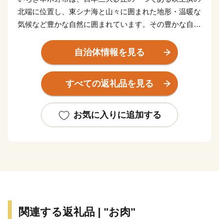
北端に位置し、東シナ海と山々に囲まれた地形・温暖な
気候など豊かな自然に囲まれています。その豊かな自然
と先人の優れた技術とたゆみない努力によりうけつがれ
てきた「つけあげ」、「ちりめん」、「まぐろ」、「焼
自治体情報を見る
酎」、「ぽんかん」、「サワーポメロ」などの特産品に
恵まれ、「食」の豊かなまちとして発展してきておりま
すべての返礼品を見る
す。
お気に入りに追加する
関連する返礼品 | "お肉"