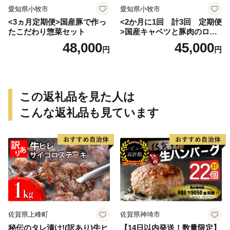
愛知県小牧市
愛知県小牧市
<3ヵ月定期便>国産豚で作っ
<2か月に1回 計3回 定期便
たこだわり惣菜セット
>国産キャベツと豚肉のロー
ルキャベツ（6P入り）
48,000
45,000
円
円
この返礼品を見た人は
こんな返礼品も見ています
佐賀県上峰町
佐賀県神埼市
秘伝のタレ漬け!(訳あり)牛ヒ
【14日以内発送！数量限定】