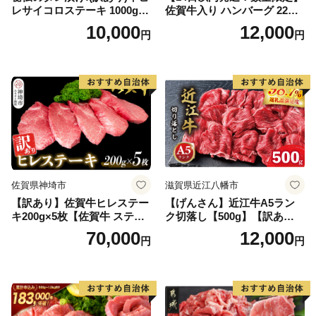
レサイコロステーキ 1000g
佐賀牛入り ハンバーグ 22個
【B-1098-AS】
2.6kg(120g×22個)【佐賀牛
10,000
12,000
円
円
黒毛和牛 ブランド牛 九州 ハ
ンバーグ 牛肉 豚肉 国産 お弁
当 おかず 惣菜 おすすめ 人
気】(H083106)
佐賀県神埼市
滋賀県近江八幡市
【訳あり】佐賀牛ヒレステー
【げんさん】近江牛A5ラン
キ200g×5枚【佐賀牛 ステー
ク切落し【500g】【訳あり】
キ ブランド肉 ヒレ肉 フィレ
【DG12W】
70,000
12,000
円
円
肉 ジューシー ヘルシー】(H0
65175)