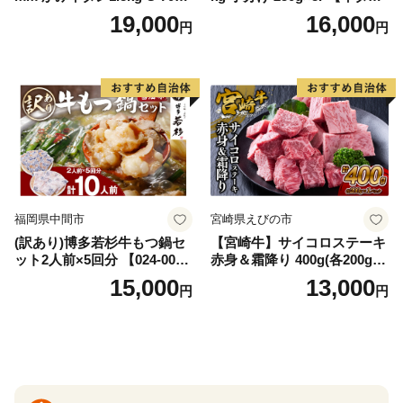
AS
牛肉 焼肉用 薄切り 訳あり サ
19,000
16,000
円
円
イズ不揃い】
福岡県中間市
宮崎県えびの市
(訳あり)博多若杉牛もつ鍋セ
【宮崎牛】サイコロステーキ
ット2人前×5回分 【024-002
赤身＆霜降り 400g(各200g×
7】
１P 計2P) 真空パック 冷凍
15,000
13,000
円
円