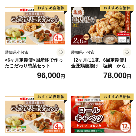
愛知県小牧市
愛知県小牧市
<6ヶ月定期便>国産豚で作っ
【2ヶ月に1度、6回定期便】
たこだわり惣菜セット
金匠鶏唐揚げ 塩麹 からあ
げ
96,000
78,000
円
円