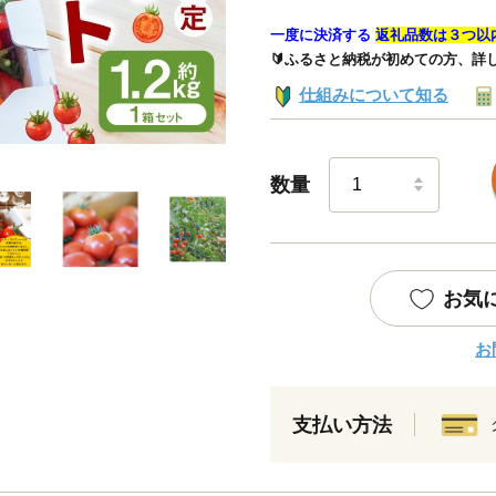
一度に決済する
返礼品数は３つ以
🔰ふるさと納税が初めての方、詳
仕組みについて知る
数量
お気
お
支払い方法