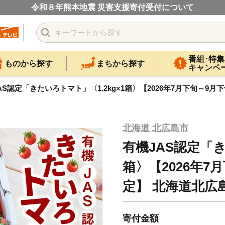
令和８年熊本地震 災害支援寄付受付について
番組･特集
ものから探す
まちから探す
キャンペ
AS認定「きたいろトマト」〈1.2kg×1箱〉【2026年7月下旬～9
北海道 北広島市
有機JAS認定「き
箱〉【2026年7
定】 北海道北広
寄付金額