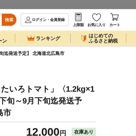
検索
ログイン・会員登録
上限額
お気に入り
カート
はじめての
ランキング
ーン
ふるさと納税
月下旬迄発送予定】 北海道北広島市
たいろトマト」〈1.2kg×1
月下旬～9月下旬迄発送予
島市
12,000
在庫あり
円