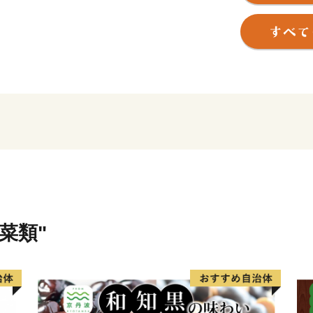
です。
面積119.05平方キロメー
に広島県人25戸103人が
入れ、今日の基礎が築かれ
古くから交通の要衝で、クラーク博
よ、大志をいだけ）の名言
す。
【え？貴方もきたひろ？】
東京圏に居住する北広島市
会」があります。
菜類"
北広島市出身の方や、北広
するふるさと会です。
毎年都内において総会・交
ふるさと北広島をみんなで