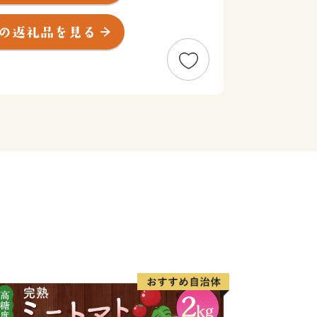
トル、6万人弱が暮らす本市は、明治17年
一村創建を目指して原始の森に開拓の鍬を
たことに始まります。
士がBoys, be ambitious（青年
を残し、学生たちと別れた地でもありま
にゆかりのある方々が集う「東京北広島
島市内の学校に通っていた方などが交流
流会を開催しています。
応援してみませんか？