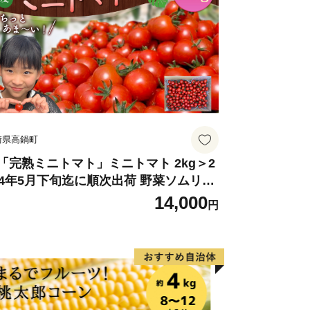
ムページ「東京北広島会」のページをご
崎県高鍋町
「完熟ミニトマト」ミニトマト 2kg＞2
24年5月下旬迄に順次出荷 野菜ソムリエ
ミット アルル・リリカ共に銀賞受
14,000
円
！！(2023年11月開催)1回食べてみらん
？宮崎県 高鍋町産 産地直送 有機肥料使
 高糖度 西森農園