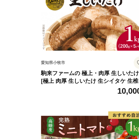
愛知県小牧市
駒来ファームの 極上・肉厚 生しいたけ
[極上 肉厚 生しいたけ 生シイタケ 生
安心 安全 国産 採れたて 新鮮 きのこ 
10,00
菜]