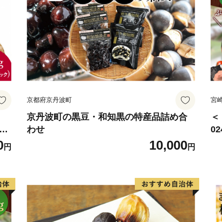
ご興味のある方は、市ホー
覧ください。
京都府京丹波町
宮
京丹波町の黒豆・和知黒の特産品詰め合
＜
椎茸
わせ
0
野
サ
0
10,000
円
円
賞
ね
用