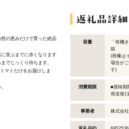
自然の恵みだけで育った絶品
容量
「有機き
箱
店に並ぶまでに赤くなります
(画像は
るまでじっくり待ちます。
場合がご
す)
たトマトだけをお届けしま
い。
消費期限
■賞味期
発送後1
事業者
株式会社
返礼品ID
6952536