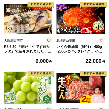
大阪府阪南市
北海道白糠町
R8.5.30 『朝だ！生です旅サ
いくら醤油漬（鮭卵） 400g
ラダ』で紹介されました！朝
(200g×2パック) イクラ 小分
日放送（ABCテレビ） 鰆の
け いくら醤油漬 鮭いくら い
9,000
22,000
生ハム ×3パック（1パックあ
くら醤油漬け 鮭 鮭卵 ikura
円
円
たり、約15g × 約4枚入）さ
醤油いくら 冷凍いくら いく
わら 燻製 熟成
ら北海道 醤油鮭いくら 人気
大好評品 北海道 白糠町