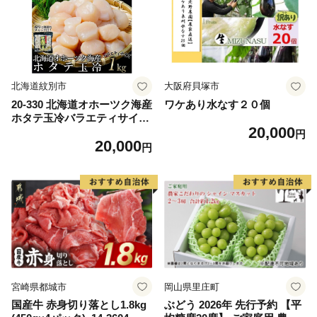
ム 愛南町 愛媛県
北海道紋別市
大阪府貝塚市
20-330 北海道オホーツク海産
ワケあり水なす２０個
ホタテ玉冷バラエティサイズ
20,000
(1kg)｜ 訳あり サイズ不揃い
円
20,000
円
宮崎県都城市
岡山県里庄町
国産牛 赤身切り落とし1.8kg
ぶどう 2026年 先行予約 【平