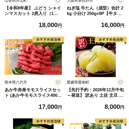
山形県河北町
大阪府泉佐野市
【令和8年産】 ぶどう シャイ
ねぎ塩 牛たん（成型）合計 2
ンマスカット 2房入り（1房6
kg 小分け 250g×8P【牛タン
00g前後） 秀品 山形県河北町
牛肉 焼肉用 薄切り 訳あり サ
18,000
16,000
産【山形eLab】 ka074-023-r
イズ不揃い】
円
円
8
熊本県八代市
愛媛県愛南町
あか牛赤身モモスライスセッ
【先行予約：2026年12月中旬
ト (あか牛モモスライス400
～発送】 訳あり 土佐 文旦 8k
g、あか牛のたれ200ml付き)
g (Mサイズ以上サイズミック
17,000
8,000
ス) 8000円 わけあり ぶんたん
円
円
みかん mikan 蜜柑 ミカン 土
佐文旦 家庭用 産地直送 国産
農家直送 期間限定 特産品 サ
イズミックス くらもとファー