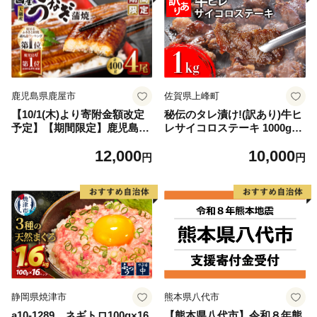
鹿児島県鹿屋市
佐賀県上峰町
【10/1(木)より寄附金額改定
秘伝のタレ漬け!(訳あり)牛ヒ
予定】【期間限定】鹿児島県
レサイコロステーキ 1000g
大隅産うなぎ蒲焼4尾（400
【B-1098-AS】
12,000
10,000
g） KN007-023
円
円
静岡県焼津市
熊本県八代市
a10-1289 ネギトロ100g×16
【熊本県八代市】令和８年熊