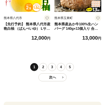
熊本県八代市
熊本県玉東町
【先行予約】 熊本県八代市産
熊本県産あか牛100%生ハン
晩白柚 （ばんぺいゆ） Lサイ
バーグ 140g×13個入り 合計1
ズ 2玉 柑橘 みかん 果物 くだ
820g 1.82kg以上《30日以内
12,000
13,000
もの フルーツ おやつ 特産 熊
に出荷予定(土日祝除く)》熊
円
円
本県 八代市 【2026年12月上
本県産あか牛 バイキングベー
旬より順次発送】
カリー 冷凍
1
2
3
4
5
次へ