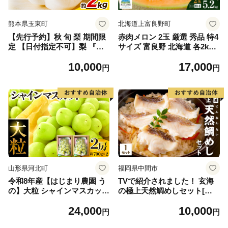
熊本県玉東町
北海道上富良野町
【先行予約】秋 旬 梨 期間限
赤肉メロン 2玉 厳選 秀品 特4
定 【日付指定不可】梨 『松
サイズ 富良野 北海道 各2kg
田農園』の くまもと 梨 たっ
～2.6kg 2玉 セット ファーム
10,000
17,000
ぷり 約2kg 5-7玉前後 《7月
富良野 メロン めろん 果物 く
円
円
下旬-9月末頃出荷》 予約 受
だもの フルーツ デザート 旬
付中 熊本県玉名郡玉東町『松
の果物 旬のフルーツ
田農園』なし 果物 スイーツ
フルーツ デザート スムージ
ー SDG`s
山形県河北町
福岡県中間市
令和8年産【はじまり農園 う
TVで紹介されました！ 玄海
の】大粒 シャインマスカット
の極上天然鯛めしセット[鯛
２房（約700g×2房） 山形県
の切身、だし汁、鯛茶漬け用
24,000
10,000
河北町産 【河北町観光物産協
だし]【010-0001】
円
円
会】 ka002-004-r8