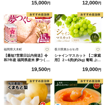
15,000
12,000
毛和牛 ブランド牛 九州 ハン
円
円
バーグ 牛肉 豚肉 国産 お弁当
おかず 惣菜 おすすめ 人気】
(H083106)
福岡県大木町
香川県東かがわ市
【最短7営業日以内発送】令
シャインマスカット 【ご家庭
和7年産 福岡県産米 夢つくし
用】 2～6房(約2kg) 葡萄 ぶど
15kg 精米 ※北海道・沖縄・
う ブドウ フルーツ 果物 くだ
19,500
19,000
離島は配送不可
もの 果実 旬の果物 旬のフル
円
円
ーツ 香川 香川県 東かがわ市