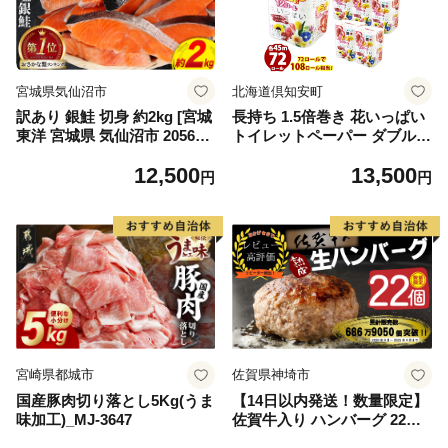
宮城県気仙沼市
北海道倶知安町
訳あり 銀鮭 切身 約2kg [宮城
長持ち 1.5倍巻き 花いっぱい
東洋 宮城県 気仙沼市 205649
トイレットペーパー ダブル 4
91] 鮭 魚介類 海鮮 訳アリ 規
5ｍ 計72ロール 全18種 花柄
12,500
13,500
格外 不揃い さけ サケ 鮭切身
プリント ハーブ 香り付き 日
円
円
シャケ 切り身 冷凍 家庭用 お
本製 まとめ買い 防災 常備品
かず 弁当 支援 サーモン 銀鮭
ペーパー エコ 日用雑貨 消耗
切り身 魚 わけあり
品 備蓄 送料無料 北海道 倶知
安町 日用品
宮崎県都城市
佐賀県神埼市
国産豚肉切り落とし5Kg(うま
【14日以内発送！数量限定】
味加工)_MJ-3647
佐賀牛入り ハンバーグ 22個
2.6kg(120g×22個)【佐賀牛 黒