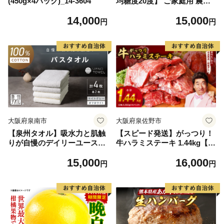
(450g×4パック)_14-3604
均糖度20度】 ご家庭用 農家
こだわりの シャイン マスカ
14,000
15,000
ット 2～3房 合計約1.2kg ブ
円
円
ドウ 葡萄 岡山県産 国産 フル
ーツ 果物 【 Nini farm 農家
直送 】
大阪府泉南市
大阪府泉佐野市
【泉州タオル】吸水力と肌触
【スピード発送】がっつり！
りが自慢のデイリーユースバ
牛ハラミステーキ 1.44kg【氷
スタオル オフホワイト・ライ
温熟成×特製ダレ 小分け 360
15,000
16,000
トグレー 4枚【配送不可地
g×4パック 牛肉 すてーき 焼
円
円
域：北海道・沖縄・離島】
くだけ 味付き 訳あり 不揃い
【039D-268】
焼肉 BBQ】