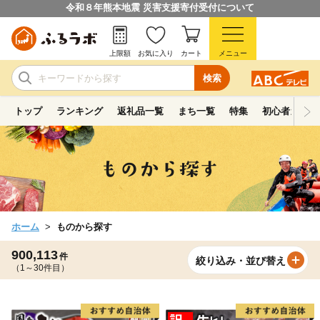
令和８年熊本地震 災害支援寄付受付について
上限額
お気に入り
カート
メニュー
検索
トップ
ランキング
返礼品一覧
まち一覧
特集
初心者ガイド
ホーム
ものから探す
900,113
件
絞り込み・並び替え
（1～30件目）