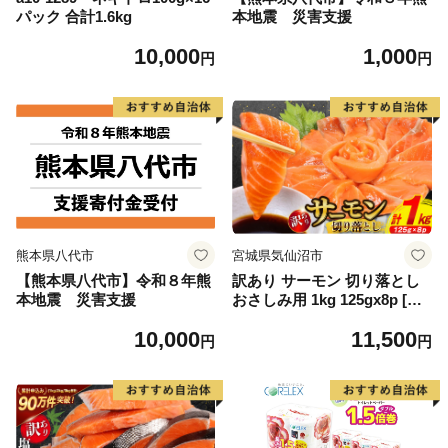
パック 合計1.6kg
本地震 災害支援
10,000
1,000
円
円
熊本県八代市
宮城県気仙沼市
【熊本県八代市】令和８年熊
訳あり サーモン 切り落とし
本地震 災害支援
おさしみ用 1kg 125gx8p [足
利本店 宮城県 気仙沼市 2056
10,000
11,500
4313] 魚 魚介類 鮭 お刺し身
円
円
刺し身 刺身 生 生食 個包装
チリ銀鮭 銀鮭 海鮮 海鮮丼 魚
介