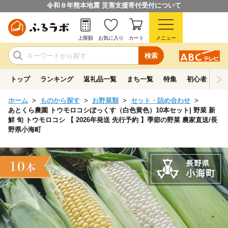
令和８年熊本地震 災害支援寄付受付について
上限額
お気に入り
カート
メニュー
検索
トップ
ランキング
返礼品一覧
まち一覧
特集
初心者ガイド
ホーム
ものから探す
お野菜類
セット・詰め合わせ
あとくら農園 トウモロコシぼっくす（白色黄色）10本セット| 野菜 新
鮮 旬 トウモロコシ 【 2026年発送 先行予約 】季節の野菜 農家直送/長
野県小海町