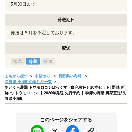
5月30日まで
発送期日
発送は８月を予定しております。
配送
常温
冷蔵
冷凍
まちから探す
中部地方
長野県小海町
長野県 小海町の返礼品一覧
あとくら農園 トウモロコシぼっくす（白色黄色）10本セット| 野菜 新
鮮 旬 トウモロコシ 【 2026年発送 先行予約 】季節の野菜 農家直送/長
野県小海町
このページをシェアする