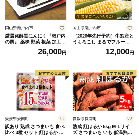
岡山県瀬戸内市
岡山県瀬戸内市
厳選発酵黒にんにく『瀬戸内
［2026年先行予約］牛窓産と
の風』 薬味 野菜 根菜 加工食
うもろこし まるでフルー
品
ツ！最高糖度25度超え 生で
26,000
12,000
円
円
甘い、茹でて美味い！ 黄色
とうもろこし 「桃太郎コー
ン」約4kg（8〜12本入り）
野菜
愛媛県愛南町
愛媛県愛南町
訳あり 熟成 さつまいも 食べ
熟成 紅はるか 5kg M-Lサイ
比べ 3種 セット 紅はるか 安
ズ さつまいも いも 低温熟成
納芋 シルクスイート 合計 15
完全熟成収穫 甘い 糖度 焼き