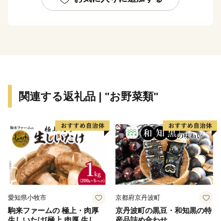
人 口：４,６９４人（平成３０年３月３１日現在）
世帯数 ：１,９７１世帯（平成３０年３月３１日現在）
町 花：サラサドウダンツツジ
町 木：カラマツ
標 高：８５５ｍ（小海町役場庁舎）
関連する返礼品 | "お野菜類"
愛知県小牧市
京都府京丹波町
駒来ファームの 極上・肉厚
京丹波町の黒豆・和知黒の特
生しいたけ[極上 肉厚 生しい
産品詰め合わせ