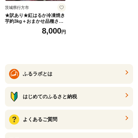
茨城県行方市
★訳あり★紅はるか冷凍焼き
芋約3kg＋おまかせ品種さつ
まいも 合計約3.2kg｜さつ
8,000
円
まいも サツマイモ さつま芋
焼き芋 やきいも 冷凍 冷凍焼
き芋 訳あり 訳アリ 紅はるか
茨城県 行方市(EY-25)
ふるラボとは
はじめてのふるさと納税
よくあるご質問