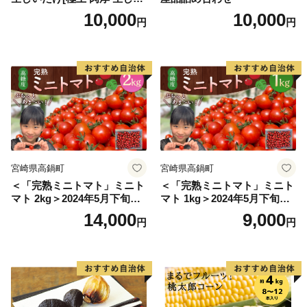
たけ 生シイタケ 生椎茸 安心
10,000
10,000
円
円
安全 国産 採れたて 新鮮 きの
こ 野菜]
宮崎県高鍋町
宮崎県高鍋町
＜「完熟ミニトマト」ミニト
＜「完熟ミニトマト」ミニト
マト 2kg＞2024年5月下旬迄
マト 1kg＞2024年5月下旬迄
に順次出荷 野菜ソムリエサ
に順次出荷 野菜ソムリエサ
14,000
9,000
円
円
ミット アルル・リリカ共に
ミット アルル・リリカ共に
銀賞受賞！！(2023年11月開
銀賞受賞！！(2023年11月開
催)1回食べてみらんね？宮崎
催)1回食べてみらんね？宮崎
県 高鍋町産 産地直送 有機肥
県 高鍋町産 産地直送 有機肥
料使用 高糖度 西森農園
料使用 高糖度 西森農園