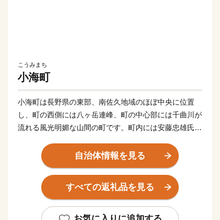
こうみまち
小海町
小海町は長野県の東部、南佐久地域のほぼ中央に位置
し、町の西側には八ヶ岳連峰、町の中心部には千曲川が
流れる風光明媚な山間の町です。町内には安藤忠雄氏設
計による小海町高原美術館、源泉かけ流しの八峰の湯、
この地域ならではのフリーサイトキャンプ場、音楽堂な
自治体情報を見る
どの文化施設やスケートリンク、グランドスポーツ施
設、高原リゾート小海リエックスもあり、年間を通して
すべての返礼品を見る
楽しむことができる町です。
面 積：１１４．２ｋ㎡
お気に入りに追加する