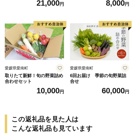
21,000
8,000
円
円
kg サイズ混合 サツマイモ 焼
芋 やきいも スイートポテト
き芋 干し芋 丸干し 冷凍焼き
おやつ 高糖度 料理 国産 愛媛
芋 冷やし焼き芋 やきいも 蜜
県 愛南町 青果市場
芋 ほしいも スイートポテト
いも天 サイズミックス 甘い
ねっとり 生芋 新芋 あんのう
いも 甘藷 べにはるか スイー
ツ 国産 糖度 産地直送 農家直
送 数量限定 21000円 愛媛 愛
南 ミッチーのおみかん畑
愛媛県愛南町
愛媛県愛南町
取りたて新鮮！旬の野菜詰め
6回お届け 季節の旬野菜詰
合わせセット
合せ
10,000
60,000
円
円
この返礼品を見た人は
こんな返礼品も見ています