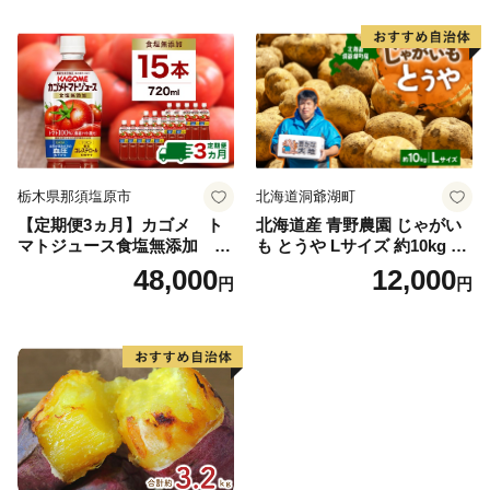
栃木県那須塩原市
北海道洞爺湖町
【定期便3ヵ月】カゴメ ト
北海道産 青野農園 じゃがい
マトジュース食塩無添加 72
も とうや Lサイズ 約10kg 20
0ml PET×15本 1ケース 毎月
26年10月初旬～12月下旬頃お
48,000
12,000
円
円
届く 3ヵ月 3回コース ns001-
届け 先行予約 北海道 ジャガ
005 【 KAGOME 野菜ジュー
イモ トウヤ 馬鈴薯 ポテト 芋
ス 】
いも イモ 黄色 旬 野菜 農作
物 産地直送 お取り寄せ 国産