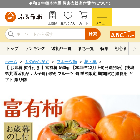
令和８年熊本地震 災害支援寄付受付について
上限額
お気に入り
カート
メニュー
検索
トップ
ランキング
返礼品一覧
まち一覧
特集
初心者ガイド
ホーム
ものから探す
フルーツ類
柿・栗
【 お歳暮 熨斗付き 】富有柿 約3kg 【2025年12月上旬発送開始】(茨城
県共通返礼品：大子町) 果物 フルーツ 旬 季節限定 期間限定 贈答用 ギ
フト 贈り物