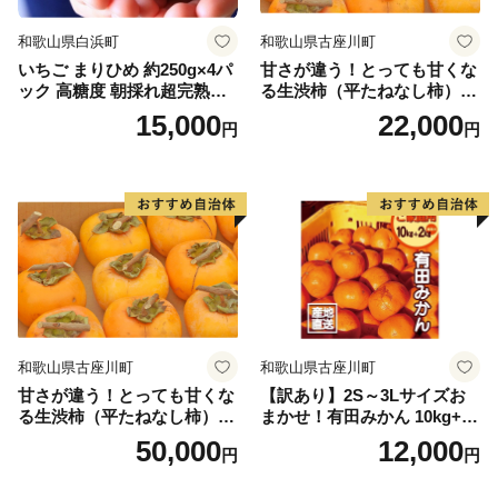
和歌山県白浜町
和歌山県古座川町
いちご まりひめ 約250g×4パ
甘さが違う！とっても甘くな
ック 高糖度 朝採れ超完熟ま
る生渋柿（平たねなし柿）吊
りひめ 1月以降発送分
るし柿用 T字枝or吊るしクリ
15,000
22,000
円
円
ップ付約4.5～5kg 約24～30
個＜2026年10月中旬～順次発
送＞-Ted【art016B】
和歌山県古座川町
和歌山県古座川町
甘さが違う！とっても甘くな
【訳あり】2S～3Lサイズお
る生渋柿（平たねなし柿）吊
まかせ！有田みかん 10kg+2k
るし柿用 T字枝or吊るしクリ
g保証分 11月から12月下旬ま
50,000
12,000
円
円
ップ付約14.5～15kg 約60～
でに順次発送致します。 / 訳
90個＜2026年10月中旬～11
ありみかん 有田みかん みか