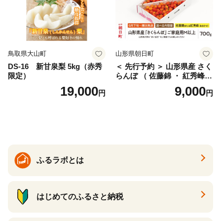
鳥取県大山町
山形県朝日町
DS-16 新甘泉梨 5kg（赤秀
＜ 先行予約 ＞ 山形県産 さく
限定）
らんぼ （ 佐藤錦 ・ 紅秀峰
） ご家庭用 M以上 700g 【20
19,000
9,000
円
円
26年6月下旬から7月上旬発
送】 山形県 果物 フルーツ 初
夏 夏 送料無料
ふるラボとは
はじめてのふるさと納税