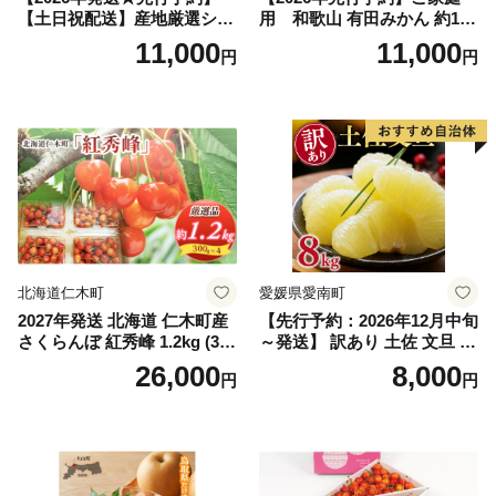
【土日祝配送】産地厳選シャ
用 和歌山 有田みかん 約10k
インマスカット1.2kg～1.3kg
g (2L、3Lサイズ)【湯浅町】
11,000
11,000
円
円
（2房～3房）※沖縄・離島配
_ZJ6079
送不可※ 106-003-sku02-26y
｜シャインマスカット 発送
笛吹市 山梨県 フルーツ 果物
ぶどう 葡萄 大粒 シャインマ
スカット おすすめ シャイン
マスカット 贈答 ギフト 産地
笛吹市 シャインマスカット
笛吹 葡萄 国産 ぶどう 人気
国産 1.2kg 先行｜
北海道仁木町
愛媛県愛南町
2027年発送 北海道 仁木町産
【先行予約：2026年12月中旬
さくらんぼ 紅秀峰 1.2kg (300
～発送】 訳あり 土佐 文旦 8k
g×4パック) Lサイズ以上 旬
g (Mサイズ以上サイズミック
26,000
8,000
円
円
桜桃 産地直送 サクランボ チ
ス) 8000円 わけあり ぶんた
ェリー フルーツ 果物 果物類
ん みかん mikan 蜜柑 ミカン
仁木町 仁木 [松山商店]
土佐文旦 家庭用 産地直送 国
産 農家直送 期間限定 特産品
サイズミックス くらもとフ
ァーム 愛南町 愛媛県