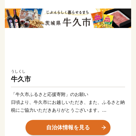
うしくし
牛久市
「牛久市ふるさと応援寄附」のお願い
日頃より、牛久市にお越しいただき、また、ふるさと納
税にご協力いただきありがとうございます。
人口8万人超、面積58.92平方キロメートルの市。茨城県
自治体情報を見る
の南に位置ししており、都心までの交通アクセスの良さ