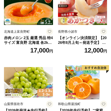
北海道上富良野町
長野県小諸市
赤肉メロン 2玉 厳選 秀品 特4
【オンライン決済限定】【20
サイズ 富良野 北海道 各2kg
26年8月上旬～発送予定】 先
～2.6kg 2玉 セット ファーム
行予約 「浅間水蜜桃プレミ
17,000
12,000
円
円
富良野 メロン めろん 果物 く
アム」 もも あかつき 秀品 約
だもの フルーツ デザート 旬
2kg 5～9玉 贈答品 ふるさと
の果物 旬のフルーツ
納税 果物 桃 フルーツ モモ
果肉 長野県産 小諸市
山梨県笛吹市
和歌山県湯浅町
【2026年発送★先行予約】
【2026年先行予約】ご家庭