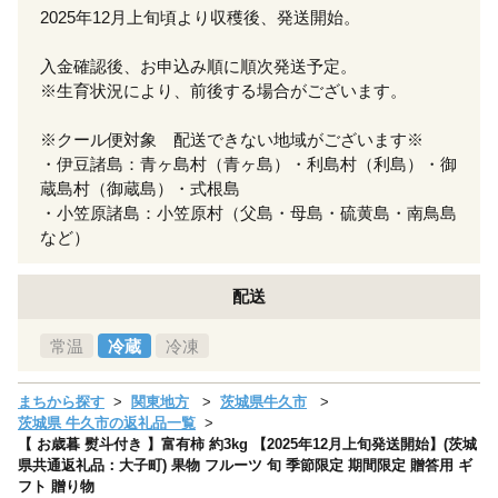
2025年12月上旬頃より収穫後、発送開始。
入金確認後、お申込み順に順次発送予定。
※生育状況により、前後する場合がございます。
※クール便対象 配送できない地域がございます※
・伊豆諸島：青ヶ島村（青ヶ島）・利島村（利島）・御
蔵島村（御蔵島）・式根島
・小笠原諸島：小笠原村（父島・母島・硫黄島・南鳥島
など）
配送
常温
冷蔵
冷凍
まちから探す
関東地方
茨城県牛久市
茨城県 牛久市の返礼品一覧
【 お歳暮 熨斗付き 】富有柿 約3kg 【2025年12月上旬発送開始】(茨城
県共通返礼品：大子町) 果物 フルーツ 旬 季節限定 期間限定 贈答用 ギ
フト 贈り物