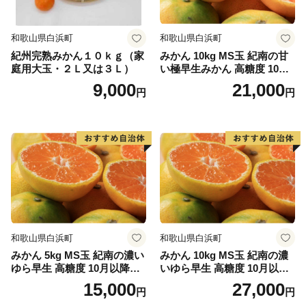
についてご確認ください。
https://www.yamato-
和歌山県白浜町
和歌山県白浜町
hd.co.jp/important/info_230417_2.html
紀州完熟みかん１０ｋｇ（家
みかん 10kg MS玉 紀南の甘
配送手配開始後にご連絡をいただいた場合、窓口での住
庭用大玉・２Ｌ又は３Ｌ）
い極早生みかん 高糖度 10月
所変更はいたしかねますので、お早めにご連絡下さい。
以降発送 マルチ被覆栽培
9,000
21,000
円
円
■寄附受領証明書、ワンストップ特例申請書について
ご入金確認後、2週間程度で注文内容確認画面の【注
文者情報】に記載の住所へ、郵便にてお送りいたしま
す。 (寄附金受領証明書のみ：圧着ハガキ／ワンスト
ップ特例申請書をご希望の方：封筒)
※ワンストップ特例申請書は、寄附者様ご自身で様式
和歌山県白浜町
和歌山県白浜町
をダウンロードいただくことも可能です。
みかん 5kg MS玉 紀南の濃い
みかん 10kg MS玉 紀南の濃
※書類と返礼品は別送となります。
ゆら早生 高糖度 10月以降発
いゆら早生 高糖度 10月以降
なお、ワンストップ特例申請書をご希望の方は、必
送 マルチ被覆栽培
発送 マルチ被覆栽培
15,000
27,000
円
円
要事項を記入の上、ご寄附の翌年1月10日(必着)までに