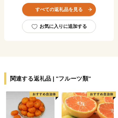
から首都圏のベッドタウンとして発展を遂げました。
すべての返礼品を見る
「茨城観光百選」に選ばれている「牛久沼」、総面積
8,000平方の敷地に約200品種、2万本の咲き乱れる花を
楽しむことができる「牛久観光アヤメ園」など、緑豊か
お気に入りに追加する
な自然と都市が調和した安心・安全なまちづくりに取り
組んでいます。
こうしたまちづくりにご賛同いただける皆様のご支援を
お待ちしております。
●配送の転送にかかる運賃について（配送手配開始後の
送付先住所の変更）
関連する返礼品 | "フルーツ類"
ヤマト運輸の規定変更により、2023年6月1日発送分か
ら返礼品の送り状に記載された住所以外にお届け先を変
更（転送）する場合にかかる運賃は、ご贈答用の場合で
も受取人様でのご負担となります。お申し込み時のお届
け先住所入力につきましては十分にご注意ください。
詳細は、下記URLヤマト運輸株式会社の運賃収受の開始