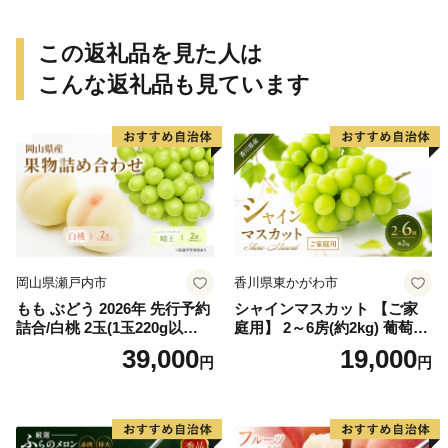
月上旬ごろ順次発送＞Ted【a
ん ミカン 蜜柑 柑橘 温州みか
rt015B】
ん 和歌山 ご家庭用
この返礼品を見た人は
こんな返礼品も見ています
岡山県瀬戸内市
香川県東かがわ市
もも ぶどう 2026年 先行予約
シャインマスカット 【ご家
詰合/白桃 2玉(1玉220g以
庭用】 2～6房(約2kg) 葡萄 ぶ
上)・シャインマスカット 晴
どう ブドウ フルーツ 果物 く
39,000
19,000
円
円
王 2房(1房480g以上) 化粧箱
だもの 果実 旬の果物 旬のフ
入り 岡山県産 国産 フルーツ
ルーツ 香川 香川県 東かがわ
果物 ギフト
市