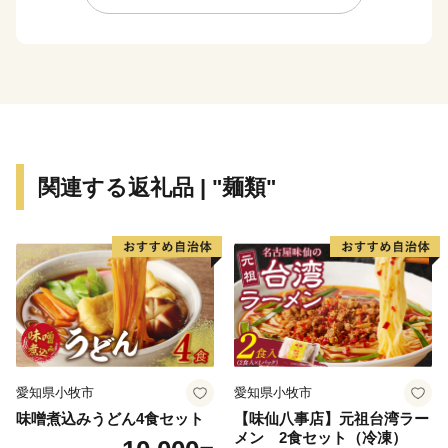
もに、常磐自動車道三郷料金所スマートインターチェン
ジは、大型車も利用可能となっており、今後は、フルイ
ンター化への整備を進めています。
三郷市は平成２５年３月に「日本一の読書のまち」を
宣言しました。「読書活動をとおして人と人との絆を結
び、誰もが、いつでも読書に親しみ、心豊かに暮らすこ
とができる、文化のかおり高いまち」を目指す将来像に
関連する返礼品 | "麺類"
掲げ、「全国家読ゆうびんコンクール」、「秋の読書ま
つり」など多くの事業を実施しています。
これまで続いてきた三郷市の発展をさらに飛躍させ、
「きらりとひかる田園都市みさと～人にも企業にも選ば
れる魅力的なまち～」の実現を目指し、これまで以上に
魅力あるまちづくりを進めてまいります。
愛知県小牧市
愛知県小牧市
味噌煮込みうどん4食セット
【味仙八事店】元祖台湾ラー
メン 2食セット（冷凍）