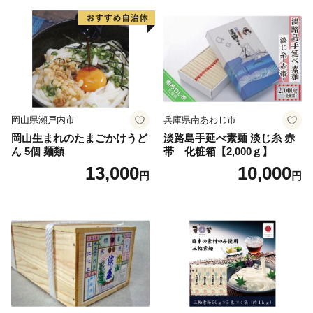
岡山県瀬戸内市
兵庫県南あわじ市
岡山生まれのたまごかけうど
淡路島手延べ素麺 淡じ糸 赤
ん 5個 麺類
帯 化粧箱【2,000ｇ】
13,000
10,000
円
円