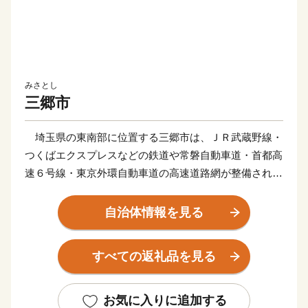
みさとし
三郷市
埼玉県の東南部に位置する三郷市は、ＪＲ武蔵野線・
つくばエクスプレスなどの鉄道や常磐自動車道・首都高
速６号線・東京外環自動車道の高速道路網が整備されて
おり、新三郷ららシティや三郷中央地区のまち開き、三
郷インターチェンジ周辺の土地区画整理などにより、人
自治体情報を見る
口増加と企業進出が進む一方で、豊かな自然に恵まれ、
四季折々の景色を楽しむことができる魅力あふれるまち
すべての返礼品を見る
として、にぎわいを見せています。
三郷市は道路交通網の整備も進んでいます。江戸川に
建設中の三郷流山橋が令和５年度に開通予定であるとと
お気に入りに追加する