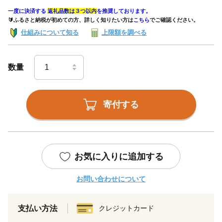
一度に決済する
返礼品数は３つ以内
を推奨しております。
🔰ふるさと納税が初めての方、詳しく知りたい方は
こちら
でご確認ください。
仕組みについて知る
上限額を調べる
数量
寄付する
お気に入りに追加する
お問い合わせについて
支払い方法
クレジットカード