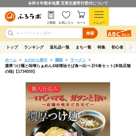
令和８年熊本地震 災害支援寄付受付について
上限額
お気に入り
カート
メニュー
検索
トップ
ランキング
返礼品一覧
まち一覧
特集
初心者ガイド
ホーム
ものから探す
麺類
ラーメン
濃厚つけ麺と味噌らぁめん&味噌油そば食べ比べ 計6食セット(本格店舗
の味)【1734059】