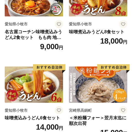
愛知県小牧市
愛知県小牧市
名古屋コーチン味噌煮込みう
味噌煮込みうどん8食セット
どん2食セット もも肉 地鶏
18,000
円
味噌うどん
9,000
円
愛知県小牧市
宮崎県高鍋町
味噌煮込みうどん6食セット
＜米粉麺フォー＞翌月末迄に
順次出荷
14,000
円