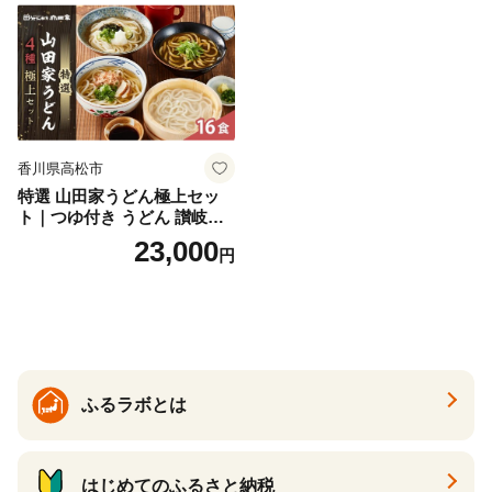
香川県高松市
特選 山田家うどん極上セッ
ト｜つゆ付き うどん 讃岐う
どん さぬきうどん 生麵 うど
23,000
円
んセット カレーうどん 生う
どん 食べ比べ 麺 麺類 ギフト
香川 香川県 高松
ふるラボとは
はじめてのふるさと納税