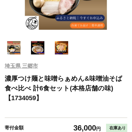
埼玉県 三郷市
濃厚つけ麺と味噌らぁめん&味噌油そば
食べ比べ 計6食セット(本格店舗の味)
【1734059】
36,000
寄付金額
在庫あり
円