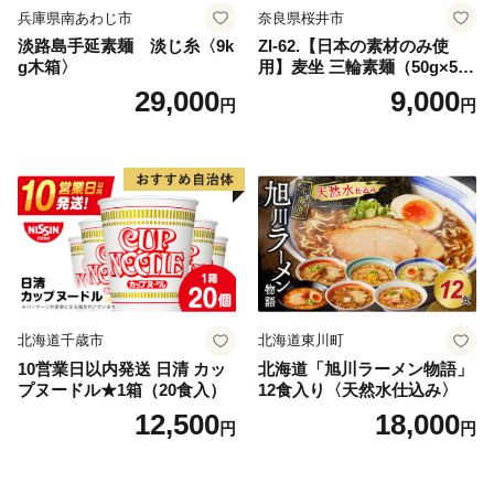
兵庫県南あわじ市
奈良県桜井市
淡路島手延素麺 淡じ糸〈9k
ZI-62.【日本の素材のみ使
g木箱〉
用】麦坐 三輪素麺（50g×5束
×4袋）
29,000
9,000
円
円
北海道千歳市
北海道東川町
10営業日以内発送 日清 カッ
北海道「旭川ラーメン物語」
プヌードル★1箱（20食入）
12食入り〈天然水仕込み〉
12,500
18,000
円
円