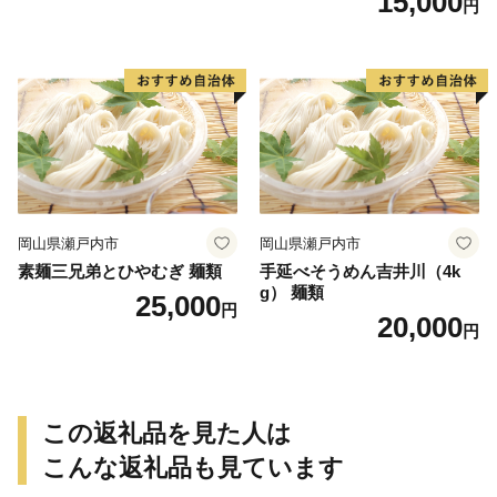
15,000
円
岡山県瀬戸内市
岡山県瀬戸内市
素麺三兄弟とひやむぎ 麺類
手延べそうめん吉井川（4k
g） 麺類
25,000
円
20,000
円
この返礼品を見た人は
こんな返礼品も見ています