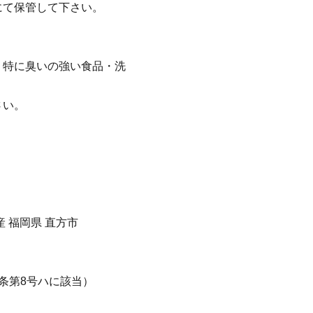
にて保管して下さい。
。特に臭いの強い食品・洗
さい。
産 福岡県 直方市
条第8号ハに該当）