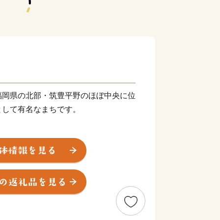
福岡県の北部・筑豊平野のほぼ中央に位
として有名なまちです。
川に代表される豊かな自然に恵まれ、春
プが咲き誇ります。また、江戸時代は
治以降は石炭業や鉄工業で筑豊炭田の中
深い歴史も息づいています。
市。あなたの温かいご支援を、心よりお