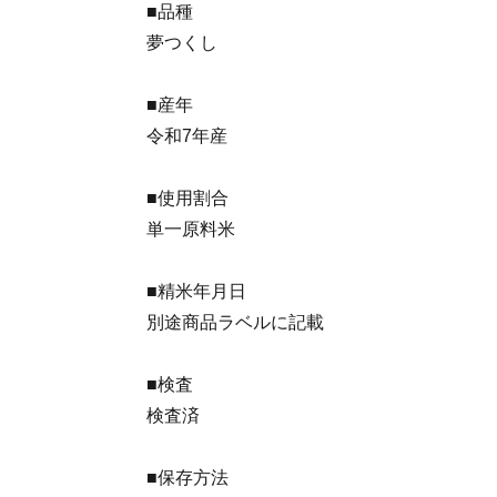
■品種
夢つくし
■産年
令和7年産
■使用割合
単一原料米
■精米年月日
別途商品ラベルに記載
■検査
検査済
■保存方法