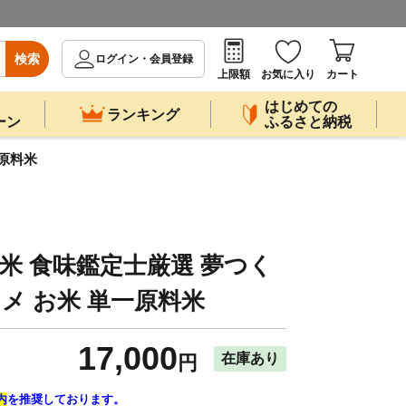
検索
ログイン・会員登録
上限額
お気に入り
カート
はじめての
ランキング
ーン
ふるさと納税
一原料米
精米 食味鑑定士厳選 夢つく
 コメ お米 単一原料米
17,000
在庫あり
円
内
を推奨しております。