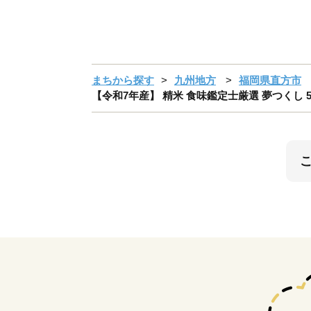
まちから探す
九州地方
福岡県直方市
【令和7年産】 精米 食味鑑定士厳選 夢つくし 5k