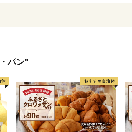
※令和元年6月以降、総務
直方市内に住所を有する方
卒、ご理解のほどお願い申
米・パン"