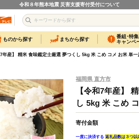
令和８年熊本地震 災害支援寄付受付について
番組･特集
ものから探す
まちから探す
キャンペ
7年産】 精米 食味鑑定士厳選 夢つくし 5kg 米 こめ コメ お米 単
福岡県 直方市
【令和7年産】 
し 5kg 米 こめ
寄付金額
一度に決済する
返礼品数は３つ以