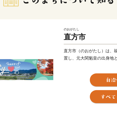
のおがたし
直方市
直方市（のおがたし）は、
置し、元大関魁皇の出身地
父なる福智山と母なる遠賀
には約13万本のチューリッ
直方藩の城下町として、明
心都市として栄えるなど、
自然と歴史が織り成す直方
待ちしております。