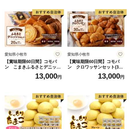
も
愛知県小牧市
愛知県小牧市
【賞味期限60日間】コモパ
【賞味期限60日間】コモパ
ン こまきふるさとデニッシ
ン クロワッサンセット(30
ュセット（20個入り）／災害
個入り)／災害用備蓄 保存食
13,000
13,000
円
円
用備蓄 保存食 非常食 防災グ
非常食 防災グッズにも
ッズにも