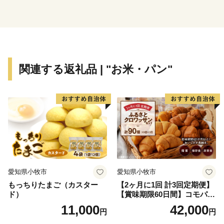
関連する返礼品 | "お米・パン"
愛知県小牧市
愛知県小牧市
もっちりたまご（カスター
【2ヶ月に1回 計3回定期便】
ド）
【賞味期限60日間】コモパ
ン ふるさとクロワッサンセ
11,000
42,000
円
円
ット（計90個）／災害用備蓄
保存食 非常食 防災グッズに