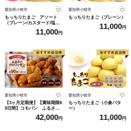
愛知県小牧市
愛知県小牧市
もっちりたまご アソート
もっちりたまご（プレーン）
（プレーン/カスタード/塩バ
11,000
円
ター/小倉バター）
11,000
円
愛知県小牧市
愛知県小牧市
【3ヶ月定期便】【賞味期限6
もっちりたまご（小倉バタ
0日間】コモパン ふるさと
ー）
クロワッサンセット（計90
42,000
11,000
円
円
個）／災害用備蓄 保存食 非
常食 防災グッズにも