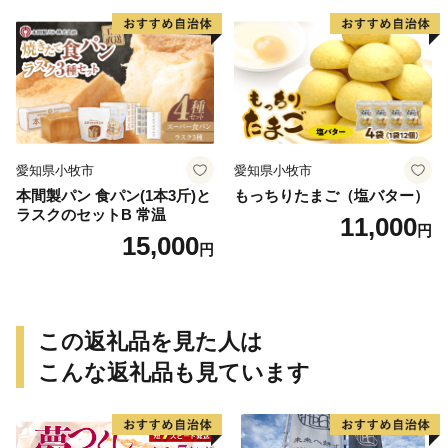
愛知県小牧市
愛知県小牧市
本間製パン 食パン(1本3斤)と
もっちりたまご（塩バター）
ラスクのセットB 常温
11,000
円
15,000
円
この返礼品を見た人は
こんな返礼品も見ています