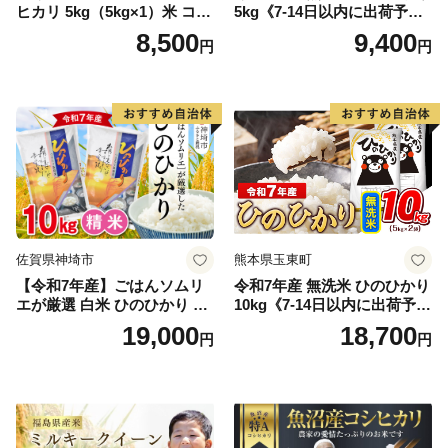
ヒカリ 5kg（5kg×1）米 コシ
5kg《7-14日以内に出荷予定
ヒカリ こしひかり お米 白米
(土日祝除く)》コメ 米 無洗米
8,500
9,400
円
円
精米 5キロ おこめ こめ コメ
高レビュー｜人気米 熊本県
真空パック包装 真空包装 長
産米 お米 生活応援米
期保存 単一原料米 鳥取県日
野町産 Elevation
佐賀県神埼市
熊本県玉東町
【令和7年産】ごはんソムリ
令和7年産 無洗米 ひのひかり
エが厳選 白米 ひのひかり 10
10kg《7-14日以内に出荷予定
kg【神埼市産 米 お米 精米 白
(土日祝除く)》コメ 米 無洗米
19,000
18,700
円
円
米 10kg 5kg×2 ひのひかり ブ
令和7年産 高レビュー｜人気
ランド米 食味鑑定士】(H063
米 熊本県産米 お米 生活応援
164)
米