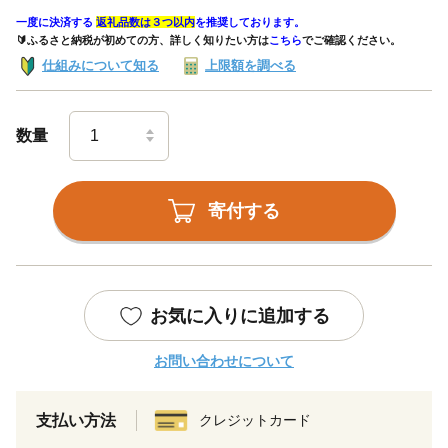
一度に決済する
返礼品数は３つ以内
を推奨しております。
🔰ふるさと納税が初めての方、詳しく知りたい方は
こちら
でご確認ください。
仕組みについて知る
上限額を調べる
数量
寄付する
お気に入りに追加する
お問い合わせについて
支払い方法
クレジットカード