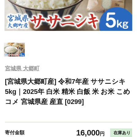
宮城県 大郷町
[宮城県大郷町産] 令和7年産 ササニシキ
5kg｜2025年 白米 精米 白飯 米 お米 こめ
コメ 宮城県産 産直 [0299]
16,000
寄付金額
在庫あり
円