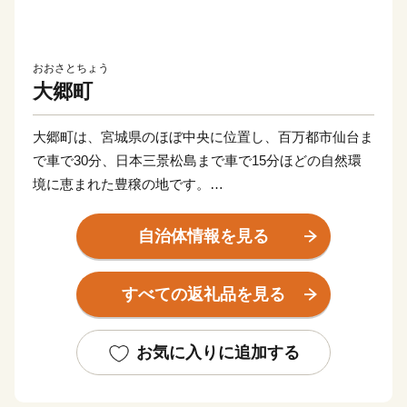
おおさとちょう
大郷町
大郷町は、宮城県のほぼ中央に位置し、百万都市仙台ま
で車で30分、日本三景松島まで車で15分ほどの自然環
境に恵まれた豊穣の地です。
町の中央部を西から東に吉田川が流れ、その流域には
豊かな水田地帯が広がり、のどかな田園風景を臨むこと
自治体情報を見る
ができます。
大郷町は、魅力ある豊かな自然を生かしながら、町民
すべての返礼品を見る
と行政が力を結集し、一人ひとりが創意工夫を重ね、一
人ひとりが積極的に行動し、一人ひとりが魅力あるまち
づくりを創造することで、活力があり安心して暮らせる
お気に入りに追加する
まち、心豊かで持続的に発展するまちを目指していま
す。