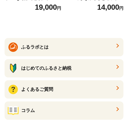
2袋 お米 コメ こめ 国産 美味
（24個入り）／災害用備蓄
19,000
14,000
円
円
しい ブランド米 人気 ランキ
保存食 非常食 防災グッズに
ング 増田米穀】(H015224)
も
ふるラボとは
はじめてのふるさと納税
よくあるご質問
コラム