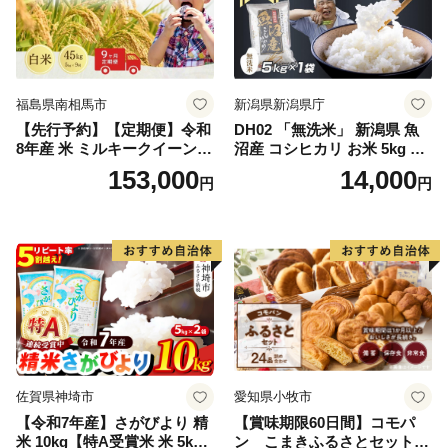
福島県南相馬市
新潟県新潟県庁
【先行予約】【定期便】令和
DH02 「無洗米」 新潟県 魚
8年産 米 ミルキークイーン
沼産 コシヒカリ お米 5kg こ
白米 45kg (5kg×9回) | ミルキ
しひかり 精米 米（お米の美
153,000
14,000
円
円
ークイーン 米5kg 福島 福島
味しい炊き方ガイド付き）
県産 福島産 精米 お米 米 コ
メ 武田ファーム サムランド
福島県 南相馬市 cu006-ae
佐賀県神埼市
愛知県小牧市
【令和7年産】さがびより 精
【賞味期限60日間】コモパ
米 10kg【特A受賞米 米 5kg×
ン こまきふるさとセット