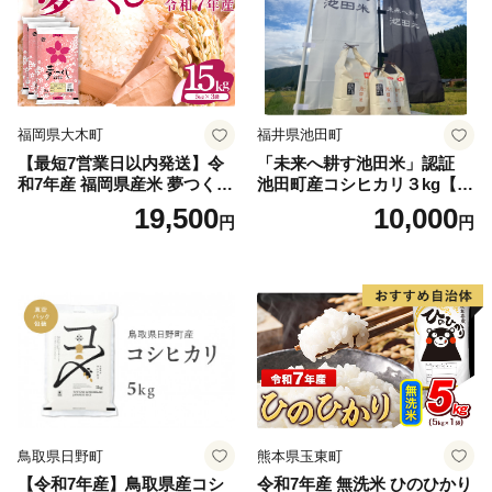
福岡県大木町
福井県池田町
【最短7営業日以内発送】令
「未来へ耕す池田米」認証
和7年産 福岡県産米 夢つくし
池田町産コシヒカリ３kg【お
15kg 精米 ※北海道・沖縄・
1人様につき３セットまで】
19,500
10,000
円
円
離島は配送不可
鳥取県日野町
熊本県玉東町
【令和7年産】鳥取県産コシ
令和7年産 無洗米 ひのひかり