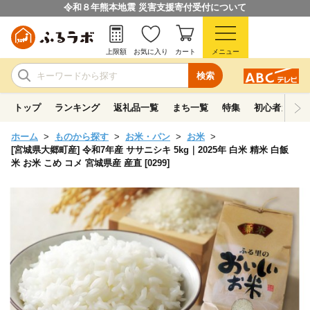
令和８年熊本地震 災害支援寄付受付について
上限額
お気に入り
カート
メニュー
検索
トップ
ランキング
返礼品一覧
まち一覧
特集
初心者ガイド
ホーム
ものから探す
お米・パン
お米
[宮城県大郷町産] 令和7年産 ササニシキ 5kg｜2025年 白米 精米 白飯
米 お米 こめ コメ 宮城県産 産直 [0299]