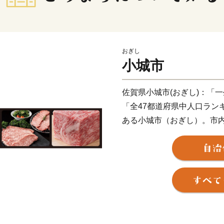
おぎし
小城市
佐賀県小城市(おぎし)：「
「全47都道府県中人口ラン
ある小城市（おぎし）。市
い！？（※令和3年8月マク
日の風景。しかし空を見上
は肥沃な大地があります。
間、美味しい食材とスロー
は無いモノがすべてある」
《 お米の保管方法と交換期