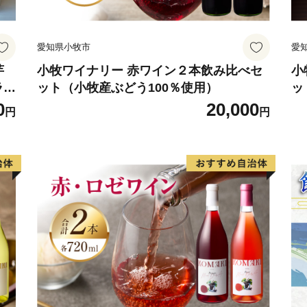
・入金確認のご連絡につき
ます受納証明書の発送をも
愛知県小牧市
愛
さい。
芋
小牧ワイナリー 赤ワイン２本飲み比べセ
小
ラン
ット（小牧産ぶどう100％使用）
ッ
《 返礼品の受取権利について
0
20,000
円
円
（単品）返礼品の到着が確
ら１年間は配送業者まで含
いては、返礼品の再送等お
等も含め、寄附者様でも改
（定期便）定期便をご申請
止する場合、再送可能な期
1年間を上限とします。