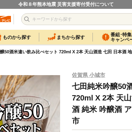
令和８年熊本地震 災害支援寄付受付について
番組･特集
ものから探す
まちから探す
キャンペ
50酒米違い飲み比べセット 720ml X 2本 天山酒造 七田 日本酒 
佐賀県 小城市
七田純米吟醸50
720ml X 2本 
酒 純米 吟醸酒 
市