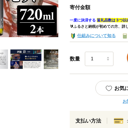
寄付金額
一度に決済する
返礼品数は３つ以
🔰ふるさと納税が初めての方、詳
仕組みについて知る
数量
お気
お
支払い方法