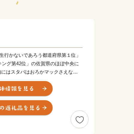
一生行かないであろう都道府県第１位」
キング第42位」の佐賀県のほぼ中央に
内にはスタバはおろかマックさえな
ドナルド小城店祝開店）風光明媚な毎
げればどこまでも青くて広い空、足元に
自然の恵みを受けゆっくりと流れる時
ライフをおくる人々がいます。「都会に
それが小城市です。
間について 》