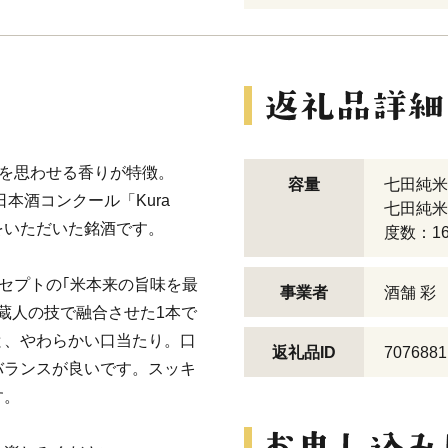
ンを思わせる香りが特徴。
容量
七田純米吟
本酒コンクール「Kura
七田純米吟
賞をいただいた銘酒です。
度数：1
ンセプトの｢米本来の旨味を最
事業者
酒舗 彩
を蔵人の技で融合させた1本で
と、やわらかい口当たり。口
返礼品ID
7076881
バランスが良いです。スッキ
す。