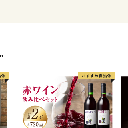
お届けしたお米はすぐに開
存をお願いいたします。お
たら、すぐにご連絡下さい
【お届け日より1ヶ月】を
卒ご了承下さい。
"
《 次の場合による再送はい
■事前にご連絡をいただい
できなかった場合
■受取人様のご都合により
に傷みがあった場合
《郵便振替及び、銀行振込
・郵便振替、銀行振込の入
ます。