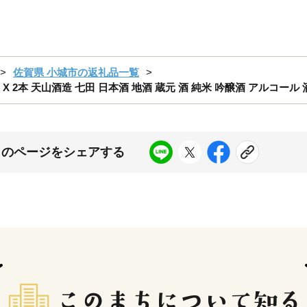
佐賀県 小城市の返礼品一覧
X 2本 天山酒造 七田 日本酒 地酒 蔵元 酒 純米 吟醸酒 アルコール
このページをシェアする