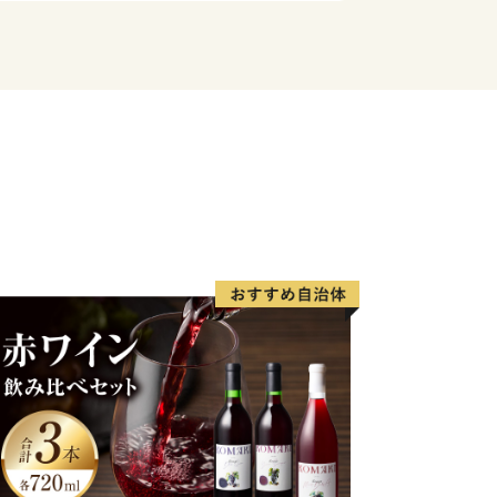
封後、他の容器に移し替え、冷蔵での保
届けした時点でお米に異常がございまし
。
経過した場合、交換出来かねますので何
たしかねますのでご了承ください 》
ていない転居・長期不在によりお受けが
日数が経過し、お受け取りになる返礼品
の入金確認について》
金確認にはお振込み後、約5日程かかり