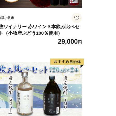
ましては、１週間ほどでお送りしており
ってかえさせて頂きますのでご了承くだ
知県小牧市
牧ワイナリー 赤ワイン３本飲み比べセ
ト（小牧産ぶどう100％使用）
 》
29,000
円
認できていない場合、ご寄附の入金日か
めた確認が可能です。１年経過以降につ
受けできかねますので、配送通知メール
めてご確認ください。
の方で、特別な事由で一時的に配送を停
間は、対象の配送予定月から起算して、