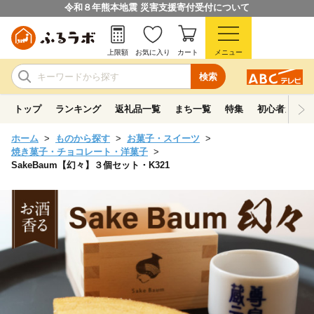
令和８年熊本地震 災害支援寄付受付について
上限額
お気に入り
カート
メニュー
検索
トップ
ランキング
返礼品一覧
まち一覧
特集
初心者ガイド
ホーム
ものから探す
お菓子・スイーツ
焼き菓子・チョコレート・洋菓子
SakeBaum【幻々】３個セット・K321