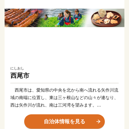
にしおし
西尾市
西尾市は、愛知県の中央を北から南へ流れる矢作川流
域の南端に位置し、東は三ヶ根山などの山々が連なり、
西は矢作川が流れ、南は三河湾を望みます。
鎌倉時代に足利義氏によって築かれたと伝えられる「西
条城」は、この地域の拠点として発展を続け、「西尾
自治体情報を見る
城」と改称された江戸時代に城下町が形成されました。