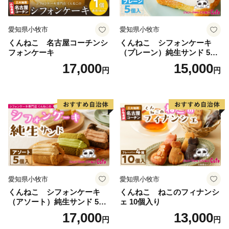
な祭りや民俗芸能も多く伝えられているほか、海・山・
川など自然環境も豊かな「自然と文化と人々がとけあ
愛知県小牧市
愛知県小牧市
い、心豊かに暮らせるまち」それが六万石城下町・西尾
くんねこ 名古屋コーチンシ
くんねこ シフォンケーキ
です。
フォンケーキ
（プレーン）純生サンド 5個
入
17,000
15,000
円
円
【お問い合わせ先】
■ 返礼品・配送に関する問い合わせ
一般社団法人西尾市観光協会
※西尾市は、返礼品に関する事務を外部委託していま
す。
TEL：0563-57-7882
Mail：furusato@katch.ne.jp
愛知県小牧市
愛知県小牧市
■ ワンストップ特例に関する問い合わせ
くんねこ シフォンケーキ
くんねこ ねこのフィナンシ
愛知県西尾市ふるさと納税ワンストップ受付センター
（アソート）純生サンド 5個
ェ 10個入り
（シフトプラス株式会社）
入
17,000
13,000
円
円
※西尾市は、ワンストップ特例申請受付業務を外部委託