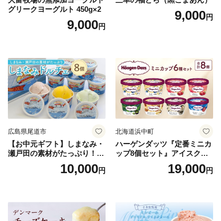
グリークヨーグルト 450g×2
9,000
円
9,000
円
広島県尾道市
北海道浜中町
【お中元ギフト】しまなみ・
ハーゲンダッツ『定番ミニカ
瀬戸田の素材がたっぷり！ジ
ップ8個セット』アイスクリ
ェラート8個
ーム アイス スイーツ デザー
10,000
19,000
円
円
ト_H0016-104