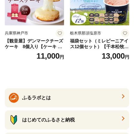
兵庫県神戸市
栃木県那須塩原市
【観音屋】デンマークチーズ
福袋セット（ミレピーニアイ
ケーキ 8個入り【ケーキ チ
ス12個セット）【千本松牧
ーズケーキ 人気スイーツ お
場】 ns025-014-12 【デザー
11,000
13,000
円
円
すすめスイーツ 神戸スイー
ト 詰め合わせ ギフト】
ツ 新感覚チーズケーキ おす
すめケーキ 兵庫県 神戸市 D0
910-17】
ふるラボとは
はじめてのふるさと納税