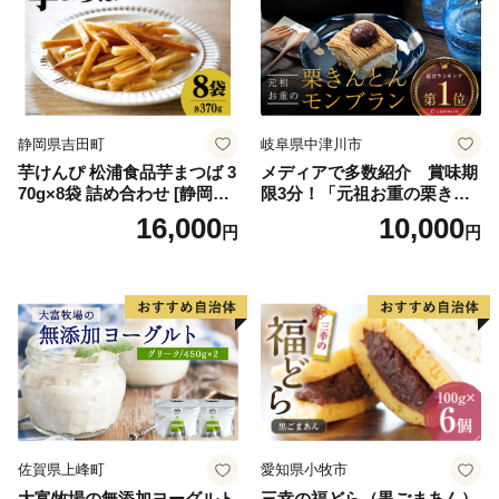
ト ストロベリー ピスタチオ
せ ふるさと納税 ）
バニラ＆クッキー ウベ 沖縄
紅イモ 塩ちんすこう 沖縄シ
ークヮーサー 沖縄黒糖 琉球
ロイヤルミルクティ 沖縄パ
イン
静岡県吉田町
岐阜県中津川市
芋けんぴ 松浦食品芋まつば 3
メディアで多数紹介 賞味期
70g×8袋 詰め合わせ [静岡伊
限3分！「元祖お重の栗きん
勢丹(松浦食品) 静岡県 吉田町
とんモンブラン」 【未来の
16,000
10,000
円
円
22424274] 芋ケンピ セット
ご褒美】スイーツ 栗 モンブ
小袋 個包装 小分け
ラン くりきんとん デザート
ご褒美 お取り寄せ くり お菓
子 菓子 F4N-2298
佐賀県上峰町
愛知県小牧市
大富牧場の無添加ヨーグルト
三幸の福どら（黒ごまあん）