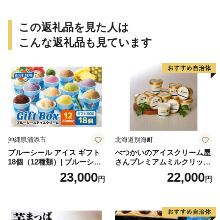
取り寄せ 瓢箪 豊臣秀吉 焼印
個包装 贈り物 老舗 お茶菓子
この返礼品を見た人は
こんな返礼品も見ています
沖縄県浦添市
北海道別海町
ブルーシール アイス ギフト
べつかいのアイスクリーム屋
18個（12種類）| ブルーシー
さんプレミアムミルクリッチ
ルアイス ブルーシールアイ
12個（AP-01）（ 北海道アイ
23,000
22,000
円
円
スクリーム 着日指定可能 送
ス 北海道産アイス アイス ア
料無料 ジェラート 沖縄県 バ
イススイーツ アイスクリー
ースデー 贈り物 プレゼント
ム 北海道産アイスクリーム
誕生日 カップ 詰め合わせ バ
道産アイス 道産アイスクリ
ラエティ | バニラ チョコレー
ーム ギフト 詰合せ 詰め合わ