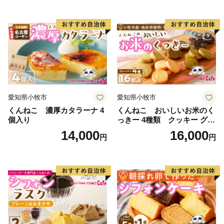
しています
TEL：050-3114-2837
Mail：support@nishio.furusato-lg.jp
■ その他に関する問い合わせ
西尾市総合政策部秘書政策課
TEL：0563-65-2154
Mail：furusato@city.nishio.lg.jp
愛知県小牧市
愛知県小牧市
くんねこ 濃厚カタラーナ 4
くんねこ おいしいお米のく
個入り
っきー 4種類 クッキー グル
テンフリー
14,000
16,000
円
円