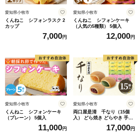
愛知県小牧市
愛知県小牧市
くんねこ シフォンラスク 2
くんねこ シフォンケーキ
カップ
（人気の5種類） 5個入
7,000
12,000
円
円
愛知県小牧市
愛知県小牧市
くんねこ シフォンケーキ
両口屋是清 千なり（15個
（プレーン） 5個入
入） どら焼き どらやき 手土
産 お土産 土産 丹波大納言小
11,000
17,000
円
円
豆 抹茶 林檎 りんご 慶事 お
祝い 法事 法要 詰め合わせ お