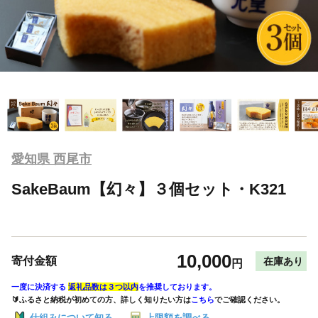
愛知県 西尾市
SakeBaum【幻々】３個セット・K321
10,000
寄付金額
在庫あり
円
一度に決済する
返礼品数は３つ以内
を推奨しております。
🔰ふるさと納税が初めての方、詳しく知りたい方は
こちら
でご確認ください。
仕組みについて知る
上限額を調べる