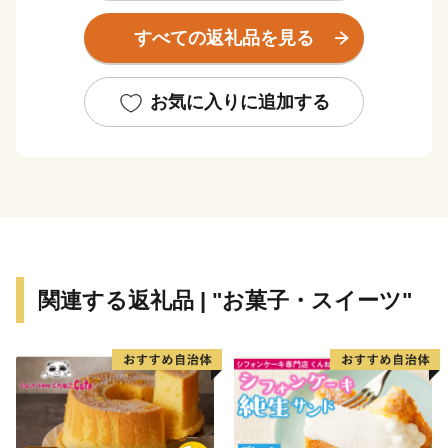
明和元年（1764年）、大給松平家の居城となると、六
すべての返礼品を見る
万石城下町として商業がさらに賑わいを見せるようにな
り、その栄華は祇園祭として有形無形で今も大切に残さ
れています。
お気に入りに追加する
そのような歴史を有する西尾市は、市制を施行した昭
和28年12月15日以降、西三河南部の中核的な都市とし
て、自動車関連産業の発展とともに成長し続けてきまし
た。平成23年4月1日には一色町、吉良町、幡豆町と合
併し、令和2年で10年目を迎えています。
合併により、抹茶（てん茶）やカーネーション、養殖
うなぎなどの全国有数の地域資源を数多く有することと
関連する返礼品 | "お菓子・スイーツ"
なった西尾市は、農水産物の生産も盛んで、農業、工
業、商業のバランスの取れた産業を展開しています。
特に「一色産うなぎ」、「西尾の抹茶」、「三河一色
えびせんべい」は特許庁の地域団体商標（地域ブラン
ド）にも認定されている全国に誇る三大ブランドです。
また、市内には歴史的な史跡や名所が点在し、伝統的