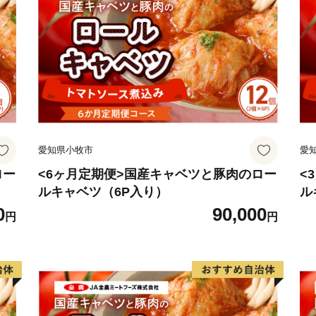
ことで、その実現に向けて
川越市にゆかりのある方、
ご支援をよろしくお願いし
愛知県小牧市
愛
ロー
<6ヶ月定期便>国産キャベツと豚肉のロー
<
ルキャベツ（6P入り）
ル
0
90,000
円
円