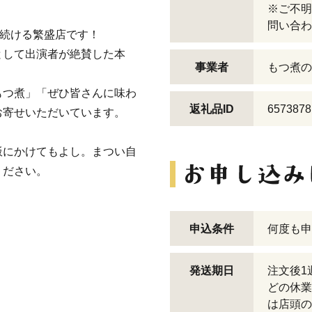
※ご不明
問い合わ
れ続ける繁盛店です！
として出演者が絶賛した本
事業者
もつ煮の
もつ煮」「ぜひ皆さんに味わ
返礼品ID
6573878
お寄せいただいています。
飯にかけてもよし。まつい自
ください。
申込条件
何度も申
発送期日
注文後1
どの休業
は店頭の