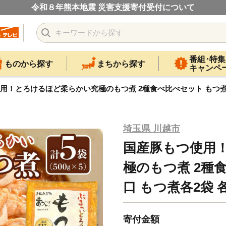
令和８年熊本地震 災害支援寄付受付について
番組･特集
ものから探す
まちから探す
キャンペ
用！とろけるほど柔らかい究極のもつ煮 2種食べ比べセット もつ煮・辛
埼玉県 川越市
国産豚もつ使用
極のもつ煮 2種
口 もつ煮各2袋 各
寄付金額