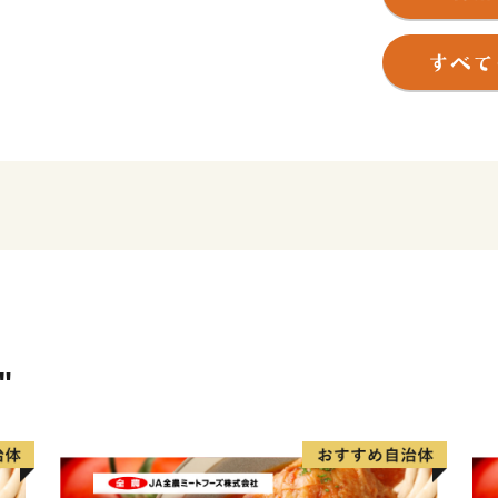
遠く古代より交通の要衝、
た川越は、平安時代には桓
館を構え勢力を伸ばしまし
田道真・道灌父子の活躍に
ぎし）が関東での政治・経
繁栄を築きました。江戸時
用した物資の集積地として
川越市は、都心から30キロ
ウンでありながら、商品作
性を生かした流通業、伝統
資源とする観光など、充実
"
埼玉県南西部地域の中心都
川越市は、「人がつながり
まち 川越」を将来都市像