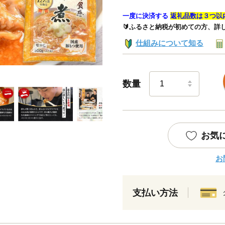
一度に決済する
返礼品数は３つ以
🔰ふるさと納税が初めての方、詳
仕組みについて知る
数量
お気
お
支払い方法