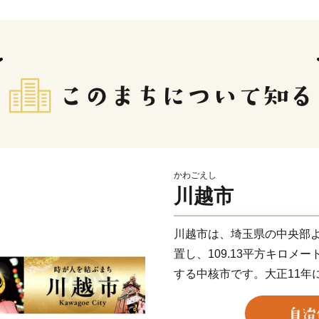
かわごえし
川越市
川越市は、埼玉県の中央部
置し、109.13平方キロメ
する中核市です。大正11年
和4年に市制施行100周年を