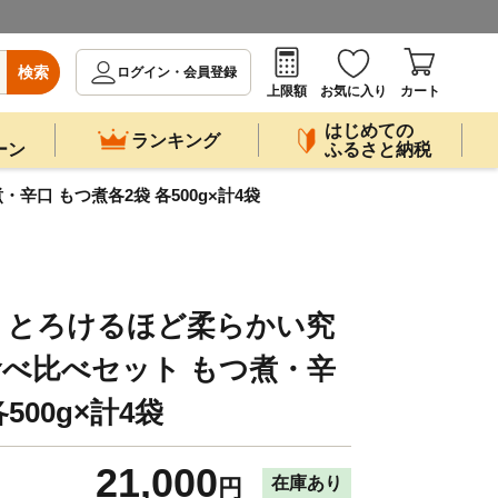
検索
ログイン・会員登録
上限額
お気に入り
カート
はじめての
ランキング
ーン
ふるさと納税
口 もつ煮各2袋 各500g×計4袋
！とろけるほど柔らかい究
食べ比べセット もつ煮・辛
500g×計4袋
21,000
在庫あり
円