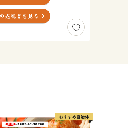
入間地域の政治の中心として発展してき
武平氏の流れをくむ武蔵武士の河越氏が
た。室町時代には、河越城を築城した太
より、扇谷上杉氏（おうぎがやつうえす
済・文化の一端を担うとともに、河越の
代には江戸の北の守りとともに舟運を利
重要視されました。
メートルの首都圏に位置するベッドタ
物などを生産する近郊農業、交通の利便
に培われた商工業、豊かな歴史と文化を
した都市機能を有しています。現在も、
市として発展を続けています。
、魅力があふれ、だれもが住み続けたい
に、さまざまな施策を着実に進めていく