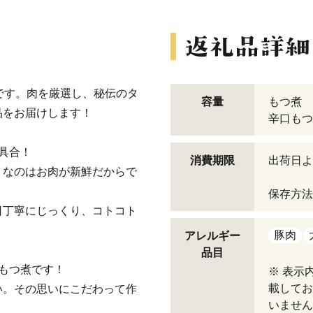
です。肉を厳選し、秘伝のタ
容量
もつ煮 1
品をお届けします！
辛口もつ
具合！
消費期限
出荷日よ
リなのはお肉が新鮮だからで
保存方法
日丁寧にじっくり、コトコト
豚肉
アレルギー
品目
もつ煮です！
※ 表示
載してお
い。その思いにこだわって作
いません