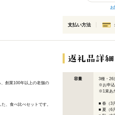
お
支払い方法
容量
3種・26
、創業100年以上の老舗の
※お申込
※1束あ
■ 春（
した、食べ比べセットです。
■ 夏（