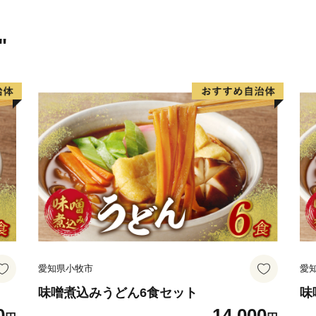
"
愛知県小牧市
愛
味噌煮込みうどん6食セット
味
0
14,000