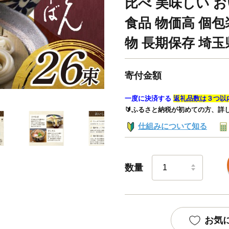
比べ 美味しい お
食品 物価高 個包
物 長期保存 埼玉
寄付金額
一度に決済する
返礼品数は３つ以
🔰ふるさと納税が初めての方、詳
仕組みについて知る
数量
お気