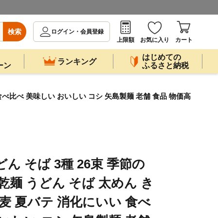
検索
ログイン・会員登録
上限額
お気に入り
カート
はじめての
ランキング
ーン
ふるさと納税
食べ比べ 美味しい おいしい コシ 矢島製麺 老舗 食品 物価高
ん そば 3種 26束 季節の
乾麺 うどん そば 太めん き
麦 夏バテ 消化にいい 食べ