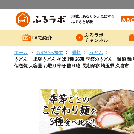
地域とあなたを元気にする
ふるさと納税
ふるラボ
TVで紹介
チャンネル
ホーム
ものから探す
麺類
うどん
うどん 一里塚うどん そば 3種 26束 季節のうどん｜麺類 麺
個包装 大容量 お取り寄せ 贈り物 長期保存 埼玉県 久喜市