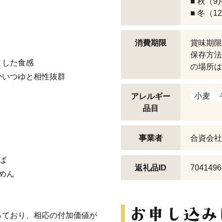
■ 秋（
■ 冬（
消費期限
賞味期限
り
保存方法
とした食感
の場所は
かいつゆと相性抜群
小麦
アレルギー
品目
事業者
合資会社
ば
返礼品ID
7041496
しめん
っており、相応の付加価値が