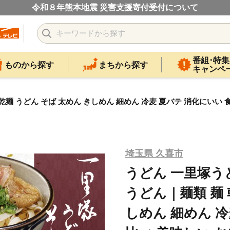
令和８年熊本地震 災害支援寄付受付について
番組･特集
ものから探す
まちから探す
キャンペ
 乾麺 うどん そば 太めん きしめん 細めん 冷麦 夏バテ 消化にいい 
埼玉県 久喜市
うどん 一里塚うど
うどん｜麺類 麺 
しめん 細めん 冷