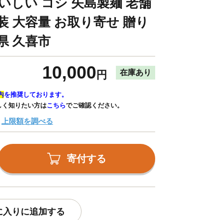
いしい コシ 矢島製麺 老舗
装 大容量 お取り寄せ 贈り
県 久喜市
10,000
在庫あり
円
内
を推奨しております。
しく知りたい方は
こちら
でご確認ください。
上限額を調べる
寄付する
に入りに追加する