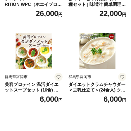
RITION WPC（ホエイプロテ
種セット | 味噌汁 簡単調理
イン）＜プレーン＞ 900g｜
お味噌 おみそ みそ とり野菜
26,000
22,000
円
円
バズーカ岡田監修・植物由来
時短料理 時短ごはん ご当地
の甘味料使用・国内製造 島
フリーズドライ
根県雲南市/株式会社アルプ
ロン [AIEN005]
群馬県富岡市
群馬県富岡市
美容プロテイン 温活ダイエ
ダイエットクラムチャウダー
ットスープセット (16食) 小
＜豆乳仕立て＞(24食入) クラ
分け スープ 食べ比べ セット
ムチャウダー 豆乳 ダイエッ
6,000
6,000
円
円
詰合せ クラムチャウダー チ
ト スープ プロテイン たんぱ
ゲ コーン ポタージュ トマト
く質 食物繊維 食品 F20E-799
温活 ダイエット 美容 プロテ
イン 食品 F20E-809