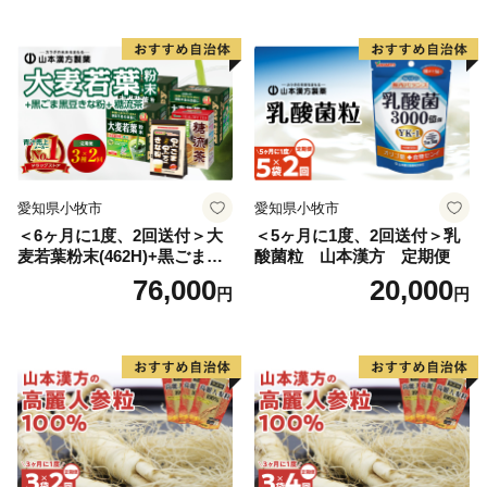
愛知県小牧市
愛知県小牧市
＜6ヶ月に1度、2回送付＞大
＜5ヶ月に1度、2回送付＞乳
麦若葉粉末(462H)+黒ごま黒
酸菌粒 山本漢方 定期便
豆きな粉+ 糖流茶 山本漢
76,000
20,000
円
円
方 定期便