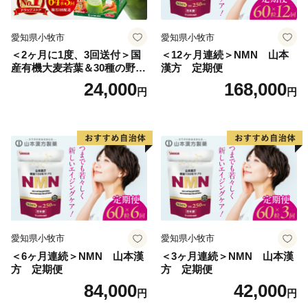
指定対象期間は、令和７年１０月１日から令和８年９月
３０日までとなります。
愛知県小牧市
愛知県小牧市
＜2ヶ月に1度、3回送付＞国
＜12ヶ月連続＞NMN 山本
産有機大麦若葉＆30種の野
漢方 定期便
菜 山本漢方 定期便
24,000
168,000
円
円
愛知県小牧市
愛知県小牧市
＜6ヶ月連続＞NMN 山本漢
＜3ヶ月連続＞NMN 山本漢
方 定期便
方 定期便
84,000
42,000
円
円