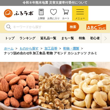
令和８年熊本地震 災害支援寄付受付について
上限額
お気に入り
カート
メニュー
検索
トップ
ランキング
返礼品一覧
まち一覧
特集
初心者ガイド
ホーム
ものから探す
加工品等
乾物・燻製
ナッツ詰め合わせB 加工食品 乾物 アモンド カシュナッツ クルミ