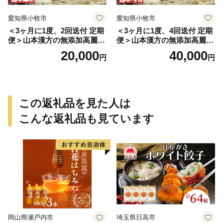
愛知県小牧市
愛知県小牧市
＜3ヶ月に1度、2回送付 定期
＜3ヶ月に1度、4回送付 定期
便＞山本漢方の無添加高麗人
便＞山本漢方の無添加高麗人
参粒
参粒
20,000
40,000
円
円
この返礼品を見た人は
こんな返礼品も見ています
岡山県瀬戸内市
埼玉県日高市