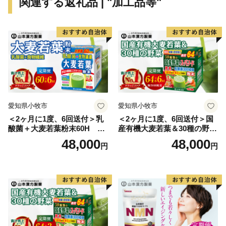
関連する返礼品 | "加工品等"
くあり、兵庫県の中では明石市が4番目にものづくりに
関わる人や出荷額が多いまちとなっています。
こうした魅力を全国の方々により知ってもらえるよう
に、ふるさと納税の返礼品として、本市の農水産物や加
工品など様々な特産品をご用意いたしました。
その他にもお食事券や、様々な体験メニュー、本市に工
場がある有名企業の商品など「明石ならでは」の特典も
ご用意しています。
愛知県小牧市
愛知県小牧市
頂いた寄附金は、市の貴重な財源として「やさしいまち
＜2ヶ月に1度、6回送付＞乳
＜2ヶ月に1度、6回送付＞国
明石」の推進に活用させていただきます。 今後とも兵
酸菌＋大麦若葉粉末60H 山
産有機大麦若葉＆30種の野
庫県明石市への応援をよろしくお願いいたします。
本漢方 定期便
菜 山本漢方 定期便
48,000
48,000
円
円
■ふるさと納税の対象となる地方団体の指定について
明石市はふるさと納税の対象団体として、総務大臣から
指定を受けております。
寄附をいただいた場合は、税制上の特例控除を受けるこ
とができます。