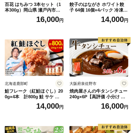
百花 はちみつ 3本セット（1
餃子のはながさ ホワイト餃
本300g）岡山県 瀬戸内市産
子 64個 16個×4パック 冷凍
石黒農園 ヨーグルト パン 砂
中華 点心 B級グルメ ご当地
16,000
14,000
円
円
糖の代わり 香り高い いい香
野菜 おつまみ おかず 簡単調
り 季節の花の蜜 トンガリ容
理 時短 リピート 保存 豚肉
器入り
特製 ポーク 大きめ ジューシ
ー ギフト お取り寄せ 日高市
北海道鹿部町
大阪府泉佐野市
鮭フレーク（紅鮭ほぐし）20
焼肉屋さんの牛タンシチュー
0g×4本 計800g 鮭 サケ 鮭
240g×6P【高評価 小分け 惣
ほぐし サケフレーク シャケ
菜 牛たん 一人暮らし 冷凍】
14,000
16,000
円
円
フレーク 鮭フレーク