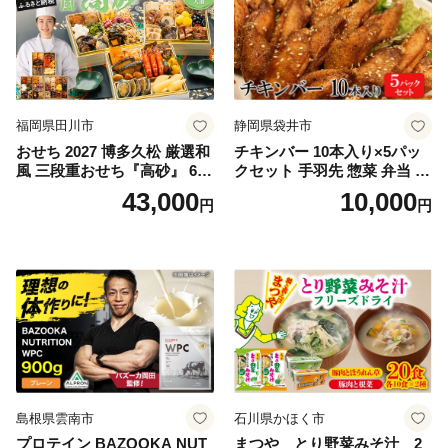
福岡県田川市
静岡県袋井市
おせち 2027 博多久松 厳選和
チキンバー 10本入り×5パッ
風 三段重おせち『高砂』 6.5
クセット 手羽先 惣菜 弁当 お
寸 3段重 2～3人前 おせち料
かず お酒 おつまみ ギフト キ
43,000
10,000
円
円
理 重箱 お正月 冷凍おせち 縁
ャンプ アウトドア キャンプ
起物 祝箸付 福岡 お節 オセチ
飯 保存食 非常食 鶏肉 肉 お
oseti osechi お祝い 迎春おせ
肉 鶏 人気 厳選 静岡県袋井市
ち 本格おせち おせち予約 年
末 年始 お取り寄せ 新春 贅沢
おせち こだわりおせち 惣菜
老舗おせち ふるさと納税お
せち 御節 お節料理 正月 調理
不要 おせち料理2027
島根県雲南市
石川県かほく市
プロテイン BAZOOKA NUT
まつや とり野菜みそ汁 2