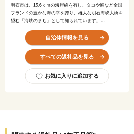
明石市は、15.6ｋｍの海岸線を有し、タコや鯛など全国
ブランドの豊かな海の幸を誇り、雄大な明石海峡大橋を
望む「海峡のまち」として知られています。
また日本標準時となる東経135度子午線が通る「時のま
ち」、万葉の歌人、柿本人麻呂が残した歌や源氏物語に
自治体情報を見る
も登場する「歴史のまち」としても知られています。
明石市には、全国に誇るたくさんの「たからもの」があ
すべての返礼品を見る
ります。 季節ごとに色々な魚がとれますが、なかでも
タイとタコは全国でも特に有名です。海水の流れが速い
明石海峡で育つ魚はよく運動し、エビやカニなどのおい
お気に入りに追加する
しいエサをたくさん食べて育つので、とてもおいしいと
言われています。
また、冬にはノリの養殖が盛んに行われていて、全国2
位の生産量を誇ります。 他にもスイートコーンや清水
イチゴなどの農産物や、「西灘」と呼ばれる水のきれい
な明石市西部で造られる日本酒なども有名です。
さらに明石市には世界的にも有名な企業の工場などが多