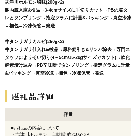
志津川ホルモン塩味(200g×2)
豚内臓入庫&検品→3-4cmサイズに手切りカット→PBの塩タ
レとタンブリング→指定グラムに計量&パッキング→真空冷凍
→梱包→冷凍保管→発送
牛タンサガリカルビ(250g×2)
牛タンサガリ仕入れ&検品→原料筋引き&リンパ除去→専門ス
タッフによりそい切り(4～5cm/15-20gサイズでカット)→軟化
酵素漬け込み→PB辛味噌でタンブリング→指定グラムに計量
&パッキング→真空冷凍→梱包→冷凍保管→発送
容量
■お礼品の内容について
・志津川ホルモン 辛味噌[約200g×2P]