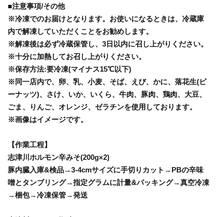
■注意事項/その他
※冷凍でのお届けとなります。お使いになるときは、冷蔵庫
内で解凍していただくことをお勧めします。
※解凍後は必ず冷蔵保管し、3日以内に召し上がりください。
※十分に加熱してお召し上がりください。
※保存方法:要冷凍(マイナス15℃以下)
※同一店内で、卵、乳、小麦、そば、えび、かに、落花生(ピ
ーナッツ)、さけ、いか、いくら、牛肉、豚肉、鶏肉、大豆、
ごま、りんご、オレンジ、ゼラチンを使用しております。
※画像はイメージです。
【作業工程】
志津川ホルモン辛みそ(200g×2)
豚内臓入庫&検品→3-4cmサイズに手切りカット→PBの辛味
噌とタンブリング→指定グラムに計量&パッキング→真空冷凍
→梱包→冷凍保管→発送