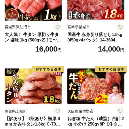
宮城県気仙沼市
宮崎県都城市
大人気！ 牛タン 厚切り牛タ
国産牛 赤身切り落とし1.8kg
ン 塩味 1kg (500g×2) [モ〜ラ
(450g×4パック)_14-3604
ンド 宮城県 気仙沼市 205646
16,000
14,000
円
円
60] 肉 牛肉 精肉 牛たん 牛タ
ン塩 牛たん塩 冷凍 焼肉 BB
Q アウトドア バーベキュー
厚切り タン
佐賀県上峰町
大阪府泉佐野市
【訳あり】《訳あり》極厚 8
ねぎ塩 牛たん（成型）合計 2
mm かみ牛タン1.8kg C-709-
kg 小分け 250g×8P【牛タン