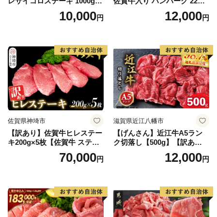
レサイコロステーキ 1000g
佐賀牛入り ハンバーグ 22個
【B-1098-AS】
2.6kg(120g×22個)【佐賀牛
10,000
12,000
円
円
黒毛和牛 ブランド牛 九州 ハ
ンバーグ 牛肉 豚肉 国産 お弁
当 おかず 惣菜 おすすめ 人
気】(H083106)
佐賀県神埼市
滋賀県近江八幡市
【訳あり】佐賀牛ヒレステー
【げんさん】近江牛A5ラン
キ200g×5枚【佐賀牛 ステー
ク切落し【500g】【訳あり】
キ ブランド肉 ヒレ肉 フィレ
【DG12W】
70,000
12,000
円
円
肉 ジューシー ヘルシー】(H0
65175)