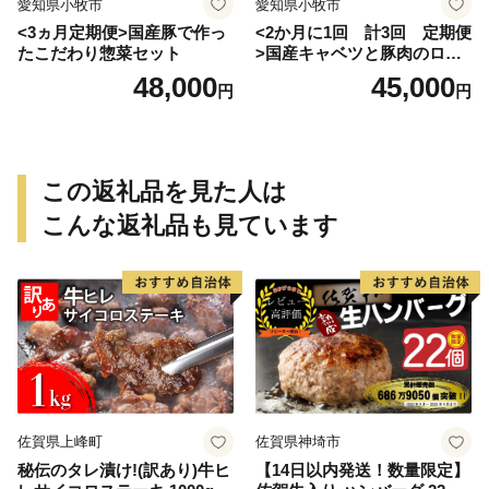
愛知県小牧市
愛知県小牧市
<3ヵ月定期便>国産豚で作っ
<2か月に1回 計3回 定期便
たこだわり惣菜セット
>国産キャベツと豚肉のロー
ルキャベツ（6P入り）
48,000
45,000
円
円
この返礼品を見た人は
こんな返礼品も見ています
佐賀県上峰町
佐賀県神埼市
秘伝のタレ漬け!(訳あり)牛ヒ
【14日以内発送！数量限定】