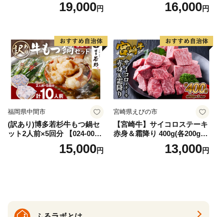
AS
牛肉 焼肉用 薄切り 訳あり サ
19,000
16,000
円
円
イズ不揃い】
福岡県中間市
宮崎県えびの市
(訳あり)博多若杉牛もつ鍋セ
【宮崎牛】サイコロステーキ
ット2人前×5回分 【024-002
赤身＆霜降り 400g(各200g×
7】
１P 計2P) 真空パック 冷凍
15,000
13,000
円
円
ふるラボとは