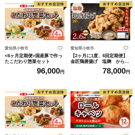
愛知県小牧市
愛知県小牧市
<6ヶ月定期便>国産豚で作っ
【2ヶ月に1度、6回定期便】
たこだわり惣菜セット
金匠鶏唐揚げ 塩麹 からあ
げ
96,000
78,000
円
円