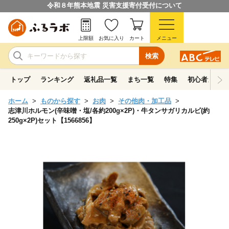
令和８年熊本地震 災害支援寄付受付について
上限額
お気に入り
カート
メニュー
検索
トップ
ランキング
返礼品一覧
まち一覧
特集
初心者ガイド
ホーム
ものから探す
お肉
その他肉・加工品
志津川ホルモン(辛味噌・塩/各約200g×2P)・牛タンサガリカルビ(約
250g×2P)セット【1566856】