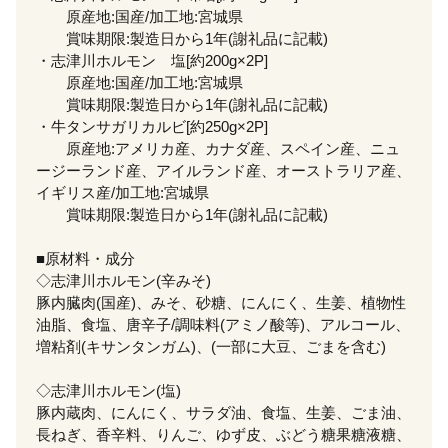
原産地:国産/加工地:宮城県
賞味期限:製造日から1年(謝礼品に記載)
・志津川ホルモン 塩[約200g×2P]
原産地:国産/加工地:宮城県
賞味期限:製造日から1年(謝礼品に記載)
・牛タンサガリカルビ[約250g×2P]
原産地:アメリカ産、カナダ産、スペイン産、ニュ
ージーランド産、アイルランド産、オーストラリア産、
イギリス産/加工地:宮城県
賞味期限:製造日から1年(謝礼品に記載)
■原材料・成分
◇志津川ホルモン(辛みそ)
豚内臓肉(国産)、みそ、砂糖、にんにく、生姜、植物性
油脂、食塩、唐辛子/調味料(アミノ酸等)、アルコール、
増粘剤(キサンタンガム)、(一部に大豆、ごまを含む)
◇志津川ホルモン(塩)
豚内蔵肉、にんにく、サラダ油、食塩、生姜、ごま油、
長ねぎ、香辛料、りんご、ゆず皮、ぶどう糖果糖液糖、