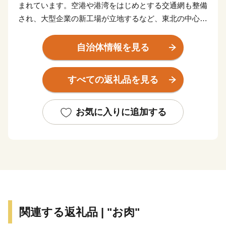
まれています。空港や港湾をはじめとする交通網も整備
され、大型企業の新工場が立地するなど、東北の中心と
してますます重要な役割が期待されています。
東日本大震災により甚大な被害を受けましたが、再生と
自治体情報を見る
さらなる発展につながる「創造的な復興」に向けた取り
組みを推進し、県民の皆さんと力を合わせ、魅力ある宮
すべての返礼品を見る
城を築いてまいります。
お気に入りに追加する
関連する返礼品 | "お肉"