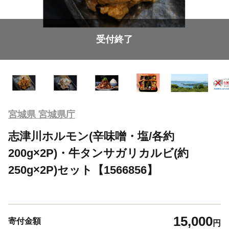
受付終了
宮城県 宮城県庁
志津川ホルモン(辛味噌・塩/各約
200g×2P)・牛タンサガリカルビ(約
250g×2P)セット【1566856】
15,000
寄付金額
円