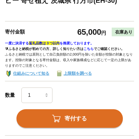
ピー 寄せ植え 茨城県 行方市(EH-30)
65,000
寄付金額
在庫あり
円
一度に決済する
返礼品数は３つ以内
を推奨しております。
🔰ふるさと納税が初めての方、詳しく知りたい方は
こちら
でご確認ください。
ふるさと納税では原則として自己負担額の2,000円を除いた全額が控除の対象となり
ます。控除の対象となる寄付金額は、収入や家族構成などに応じて一定の上限があ
りますのでご注意ください。
仕組みについて知る
上限額を調べる
数量
寄付する