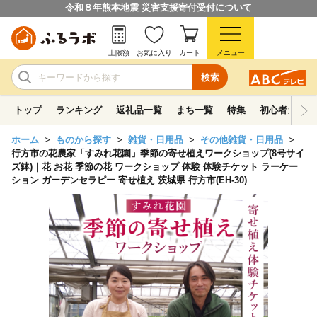
令和８年熊本地震 災害支援寄付受付について
上限額
お気に入り
カート
メニュー
検索
トップ
ランキング
返礼品一覧
まち一覧
特集
初心者ガイド
ホーム
ものから探す
雑貨・日用品
その他雑貨・日用品
行方市の花農家「すみれ花園」季節の寄せ植えワークショップ(8号サイ
ズ鉢)｜花 お花 季節の花 ワークショップ 体験 体験チケット ラーケー
ション ガーデンセラピー 寄せ植え 茨城県 行方市(EH-30)