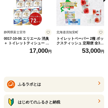
静岡県富士宮市
北海道倶知安町
0017-10-06 エリエール 消臭
トイレットペーパー 2種 ボッ
＋ トイレットティシュー し
クスティッシュ 定期便 全3
っかり香るフレッシュクリア
回 日本製 まとめ買い 防災
17,000
53,000
円
円
の香り ダブル 12ロール×6パ
常備品 日用雑貨 消耗品 生活
ック 72ロール 25m トイレ
必需品 大容量 備蓄 リサイク
ットペーパー パルプ100％ 消
ル ティッシュ ペーパー まと
臭 防臭 日用品 消耗品 備蓄
め買い 雑貨 倶知安町
ふるラボとは
はじめてのふるさと納税