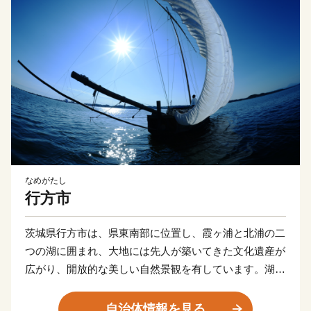
なめがたし
行方市
茨城県行方市は、県東南部に位置し、霞ヶ浦と北浦の二
つの湖に囲まれ、大地には先人が築いてきた文化遺産が
広がり、開放的な美しい自然景観を有しています。湖と
大地の描き出す豊かな情景は、いにしえにより人々の心
をとらえ、癒してきました。豊かな風土に包まれて織り
自治体情報を見る