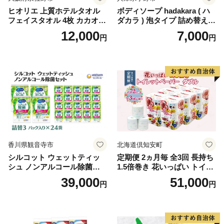
ヒオリエ 上質ホテルタオル
ボディソープ hadakara ( ハ
フェイスタオル 4枚 カカオ
ダカラ ) 泡タイプ 詰め替え 4
【タオル 泉州タオル 吸水 普
40ml×4袋 ボディーソープ 泡
12,000
7,000
円
円
段使い 無地 シンプル 日用品
ボディソープ 泡 日用品 消耗
ふわふわ ふかふか 家族 たお
品 バス用品 大容量 いい 匂い
る 一人暮らし】
ボディ 保湿 LION ライオン
泡石鹸 石鹸 兵庫 兵庫県 小野
市
香川県観音寺市
北海道倶知安町
シルコット ウェットティッ
定期便 2ヵ月毎 全3回 長持ち
シュ ノンアルコール除菌詰
1.5倍巻き 花いっぱい トイレ
替（43枚×3P）×24袋 日用品
ットペーパー ダブル 45ｍ 計
39,000
51,000
円
円
おもちゃ 拭き取り 手拭き 外
72ロール 全18種 花柄 プリン
出時 お出かけ時 食事前 緑茶
ト ハーブ 香り付き 日本製 ま
カテキン配合
とめ買い 防災 常備品 ペーパ
ー 消耗品 備蓄 送料無料 北海
道 倶知安町 日用品