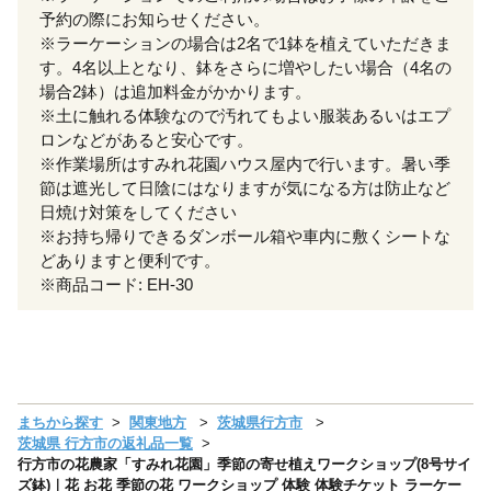
予約の際にお知らせください。
※ラーケーションの場合は2名で1鉢を植えていただきま
す。4名以上となり、鉢をさらに増やしたい場合（4名の
場合2鉢）は追加料金がかかります。
※土に触れる体験なので汚れてもよい服装あるいはエプ
ロンなどがあると安心です。
※作業場所はすみれ花園ハウス屋内で行います。暑い季
節は遮光して日陰にはなりますが気になる方は防止など
日焼け対策をしてください
※お持ち帰りできるダンボール箱や車内に敷くシートな
どありますと便利です。
※商品コード: EH-30
まちから探す
関東地方
茨城県行方市
茨城県 行方市の返礼品一覧
行方市の花農家「すみれ花園」季節の寄せ植えワークショップ(8号サイ
ズ鉢)｜花 お花 季節の花 ワークショップ 体験 体験チケット ラーケー