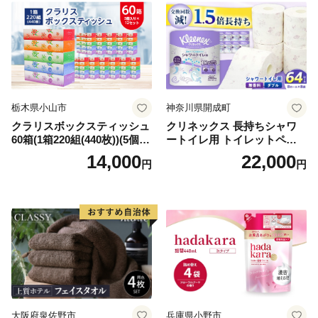
栃木県小山市
神奈川県開成町
クラリスボックスティッシュ
クリネックス 長持ちシャワ
60箱(1箱220組(440枚))(5個入
ートイレ用 トイレットペー
り×12セット)【1256759】
パー（ダブル）64ロール(8ロ
14,000
22,000
円
円
ール×8パック) 開成町 トイレ
ットペーパーダブル 日用品
国産 新生活 ダブル SDGs 備
蓄 防災 エコ 消耗品 生活雑貨
生活用品 無香料 トイレット
ペーパー ダブル といれっと
ぺーぱー トイレ クレシア ト
イレットペーパー [BDBH002
-1]
大阪府泉佐野市
兵庫県小野市