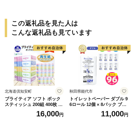
この返礼品を見た人は
こんな返礼品も見ています
北海道倶知安町
秋田県能代市
ブライティア ソフト ボック
トイレットペーパー ダブル 9
スティッシュ 200組 400枚 60
6ロール 12個 × 8パック ブラ
箱 日本製 まとめ買い ティッ
ンカ 再生紙 100％ 芯あり 日
16,000
11,000
円
円
シュ リサイクル 長持 防災 常
用品 消耗品 無香料 生活用品
備品 日用雑貨 消耗品 生活必
備蓄 秋田県 能代市 送料無料
需品 備蓄 ペーパー 紙 北海道
《能代製紙》
倶知安町 日用品