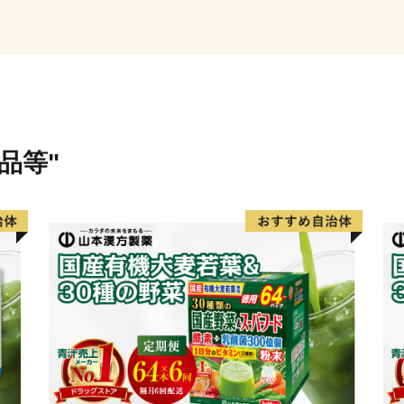
白山信仰で栄えた文化が息
夏は高原での避暑、冬はウ
川の幸に恵まれた円空上人
せせらぎ街道沿いに四季折
オオサンショウウオが生息
品等"
個性豊かな七郷(ななさと)
まずは返礼品で郡上の魅力
しください。