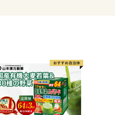
づく町、白鳥町。
ィンタースポーツが楽しめる、高鷲町。
ゆかりの地、美並町。
々の自然とグルメを満喫できる、明宝。
し、和良鮎で知られる、和良町。
が、あなたをお待ちしています。
をお楽しみいただき、その上でぜひお越