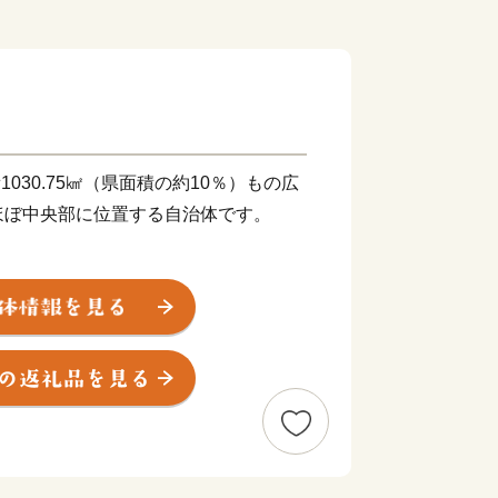
1030.75㎢（県面積の約10％）もの広
ほぼ中央部に位置する自治体です。
のもと、郡上鮎や明宝ハムなどの美味し
スキー、スノーボードといったアウトド
白鳥おどりに代表される伝統文化を堪能
の城下町、八幡町。
里、大和町。