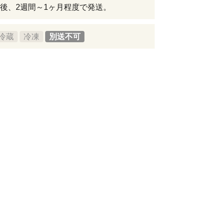
後、2週間～1ヶ月程度で発送。
冷蔵
冷凍
別送不可