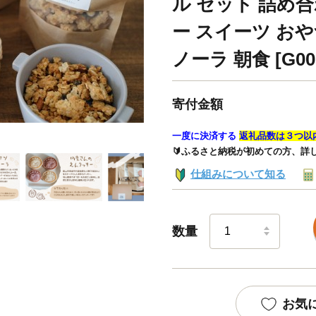
ル セット 詰め
ー スイーツ おや
ノーラ 朝食 [G00
寄付金額
一度に決済する
返礼品数は３つ以
🔰ふるさと納税が初めての方、詳
仕組みについて知る
数量
お気