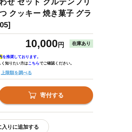
合わせ セット グルテンフリ
つ クッキー 焼き菓子 グラ
05]
10,000
在庫あり
円
内
を推奨しております。
しく知りたい方は
こちら
でご確認ください。
上限額を調べる
寄付する
に入りに追加する