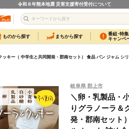
令和８年熊本地震 災害支援寄付受付について
番組･特集
ものから探す
まちから探す
キャンペ
キー（ 中学生と共同開発・郡南セット） 食品 パン ジャム シリア
岐阜県 郡上市
＼卵・乳製品・小
りグラノーラ＆ク
発・郡南セット）