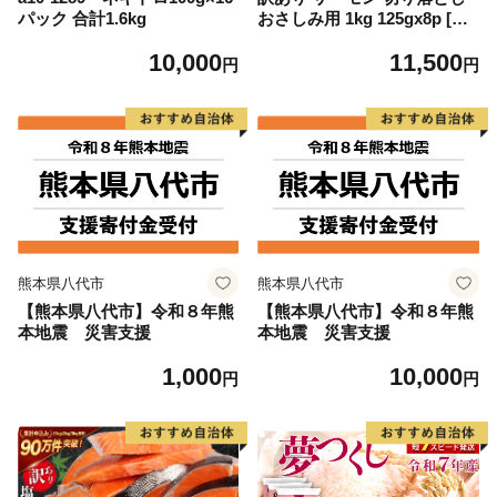
パック 合計1.6kg
おさしみ用 1kg 125gx8p [足
利本店 宮城県 気仙沼市 2056
10,000
11,500
4313] 魚 魚介類 鮭 お刺し身
円
円
刺し身 刺身 生 生食 個包装
チリ銀鮭 銀鮭 海鮮 海鮮丼 魚
介
熊本県八代市
熊本県八代市
【熊本県八代市】令和８年熊
【熊本県八代市】令和８年熊
本地震 災害支援
本地震 災害支援
1,000
10,000
円
円