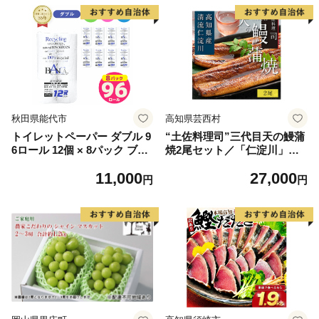
秋田県能代市
高知県芸西村
トイレットペーパー ダブル 9
“土佐料理司”三代目天の鰻蒲
6ロール 12個 × 8パック ブラ
焼2尾セット／「仁淀川」水
ンカ 再生紙 100％ 芯あり 日
系の地下水使用 完全無投薬養
11,000
27,000
用品 消耗品 無香料 生活用品
殖 国産・高知県産〈高知市共
円
円
備蓄 秋田県 能代市 送料無料
通返礼品〉うなぎ 真空パック
《能代製紙》
（ウナギう・たれセット）