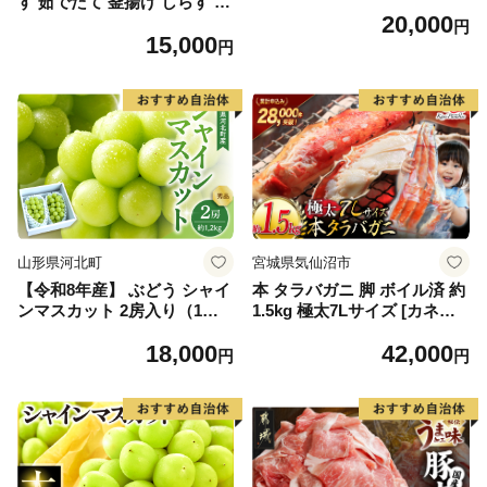
す 茹でたて 釜揚げ しらす 無
20,000
着色 安心 安全 赤穂の塩 新鮮
円
15,000
国産 海の幸 海鮮 魚介 紀州湯
円
浅湾直送 まるとも海産 お取
り寄せ 和歌山県 湯浅町 送料
無料_C6035n
山形県河北町
宮城県気仙沼市
【令和8年産】 ぶどう シャイ
本 タラバガニ 脚 ボイル済 約
ンマスカット 2房入り（1房6
1.5kg 極太7Lサイズ [カネダ
00g前後） 秀品 山形県河北町
イ 宮城県 気仙沼市 2056432
18,000
42,000
産【山形eLab】 ka074-023-r
6] カニ かに 蟹 たらばがに た
円
円
8
らば蟹 タラバ蟹 たらば タラ
バ ボイル