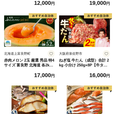
12,000
19,000
毛和牛 ブランド牛 九州 ハン
もの 果実 旬の果物 旬のフル
円
円
バーグ 牛肉 豚肉 国産 お弁当
ーツ 香川 香川県 東かがわ市
おかず 惣菜 おすすめ 人気】
(H083106)
北海道上富良野町
大阪府泉佐野市
赤肉メロン 2玉 厳選 秀品 特4
ねぎ塩 牛たん（成型）合計 2
サイズ 富良野 北海道 各2kg
kg 小分け 250g×8P【牛タン
～2.6kg 2玉 セット ファーム
牛肉 焼肉用 薄切り 訳あり サ
17,000
16,000
富良野 メロン めろん 果物 く
イズ不揃い】
円
円
だもの フルーツ デザート 旬
の果物 旬のフルーツ