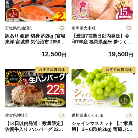
宮城県気仙沼市
福岡県大木町
訳あり 銀鮭 切身 約2kg [宮城
【最短7営業日以内発送】令
東洋 宮城県 気仙沼市 205649
和7年産 福岡県産米 夢つくし
91] 鮭 魚介類 海鮮 訳アリ 規
15kg 精米 ※北海道・沖縄・
12,500
19,500
格外 不揃い さけ サケ 鮭切身
離島は配送不可
円
円
シャケ 切り身 冷凍 家庭用 お
かず 弁当 支援 サーモン 銀鮭
切り身 魚 わけあり
佐賀県神埼市
香川県東かがわ市
【14日以内発送！数量限定】
シャインマスカット 【ご家庭
佐賀牛入り ハンバーグ 22個
用】 2～6房(約2kg) 葡萄 ぶど
2.6kg(120g×22個)【佐賀牛 黒
う ブドウ フルーツ 果物 くだ