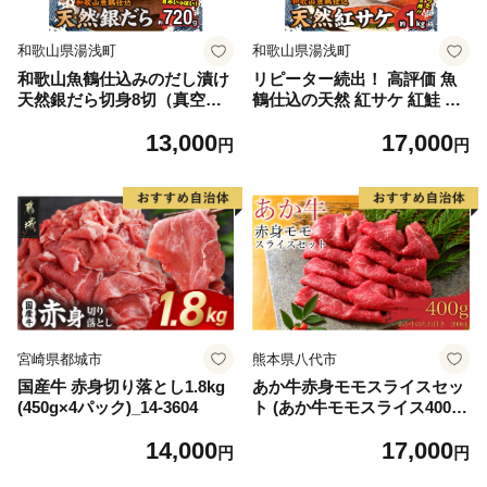
和歌山県湯浅町
和歌山県湯浅町
和歌山魚鶴仕込みのだし漬け
リピーター続出！ 高評価 魚
天然銀だら切身8切（真空パ
鶴仕込の天然 紅サケ 紅鮭 鮭
ック入） 約720g 小分け 独自
サーモン 切身 切り身 約1kg
13,000
17,000
製法 良質な脂 ふっくら 柔ら
レビュー高評価 小分け 真空
円
円
かい 身質 甘み 旨味 白身魚の
パック 梅酒 真昆布 使用 だし
トロ 梅酒 北海道南産 真こん
まろやか 天然 鮭 魚 海の幸
ぶ だし漬け 煮付け ムニエル
海鮮 魚介 食品 食べ物 おかず
味噌漬け 鍋物 冷凍 湯浅町 送
お弁当 水産加工品 冷凍 グル
料無料_G7334
メ お取り寄せ 和歌山県 湯浅
町 送料無料_G7317
宮崎県都城市
熊本県八代市
国産牛 赤身切り落とし1.8kg
あか牛赤身モモスライスセッ
(450g×4パック)_14-3604
ト (あか牛モモスライス400
g、あか牛のたれ200ml付き)
14,000
17,000
円
円