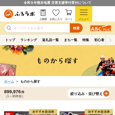
令和８年熊本地震 災害支援寄付受付について
上限額
お気に入り
カート
メニュー
検索
トップ
ランキング
返礼品一覧
まち一覧
特集
初心者ガイド
ホーム
ものから探す
899,976
件
絞り込み・並び替え
（1～30件目）