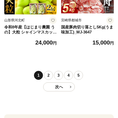
山形県河北町
宮崎県都城市
令和8年産【はじまり農園 う
国産豚肉切り落とし5Kg(うま
の】大粒 シャインマスカット
味加工)_MJ-3647
２房（約700g×2房） 山形県
24,000
15,000
河北町産 【河北町観光物産協
円
円
会】 ka002-004-r8
1
2
3
4
5
次へ