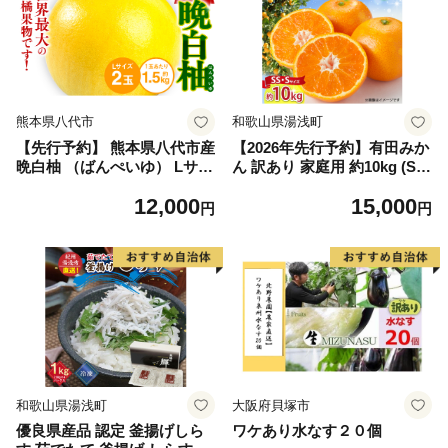
熊本県八代市
和歌山県湯浅町
【先行予約】 熊本県八代市産
【2026年先行予約】有田みか
晩白柚 （ばんぺいゆ） Lサイ
ん 訳あり 家庭用 約10kg (S
ズ 2玉 柑橘 みかん 果物 くだ
S、Sサイズ) みかん 温州みか
12,000
15,000
もの フルーツ おやつ 特産 熊
ん フルーツ 柑橘 果物 果実
円
円
本県 八代市 【2026年12月上
ジューシー 人気 国産 食べ物
旬より順次発送】
和歌山県 湯浅町 送料無料_ZJ
6098
和歌山県湯浅町
大阪府貝塚市
優良県産品 認定 釜揚げしら
ワケあり水なす２０個