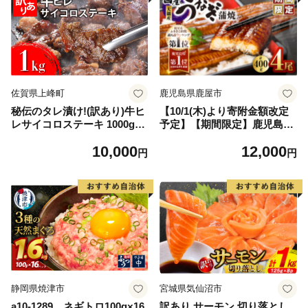
佐賀県上峰町
鹿児島県鹿屋市
秘伝のタレ漬け!(訳あり)牛ヒ
【10/1(木)より寄附金額改定
レサイコロステーキ 1000g
予定】【期間限定】鹿児島県
【B-1098-AS】
大隅産うなぎ蒲焼4尾（400
10,000
12,000
g） KN007-023
円
円
静岡県焼津市
宮城県気仙沼市
a10-1289 ネギトロ100g×16
訳あり サーモン 切り落とし