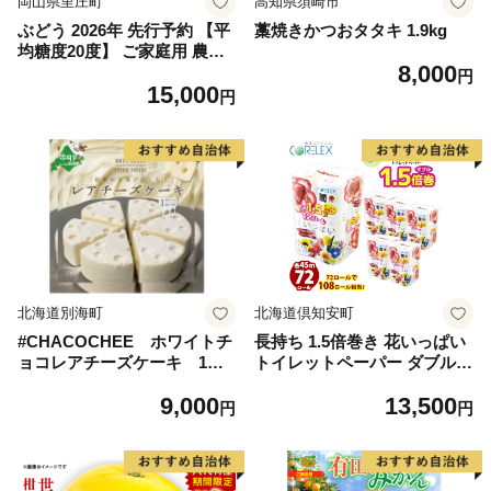
岡山県里庄町
高知県須崎市
ぶどう 2026年 先行予約 【平
藁焼きかつおタタキ 1.9kg
均糖度20度】 ご家庭用 農家
8,000
こだわりの シャイン マスカ
円
15,000
ット 2～3房 合計約1.2kg ブ
円
ドウ 葡萄 岡山県産 国産 フル
ーツ 果物 【 Nini farm 農家
直送 】
北海道別海町
北海道倶知安町
#CHACOCHEE ホワイトチ
長持ち 1.5倍巻き 花いっぱい
ョコレアチーズケーキ 1ホ
トイレットペーパー ダブル 4
ール(直径15cm)（北海道,別
5ｍ 計72ロール 全18種 花柄
9,000
13,500
海町,チーズ,ちーず,チーズケ
プリント ハーブ 香り付き 日
円
円
ーキ,ふるさと納税）
本製 まとめ買い 防災 常備品
ペーパー エコ 日用雑貨 消耗
品 備蓄 送料無料 北海道 倶知
安町 日用品