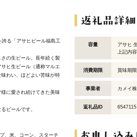
を誇る「アサヒビール福島工
容量
アサヒ 生
上記内容
しさの生ビール。長年続く製
アサヒ生ビール（通称マルエ
消費期限
賞味期限
な味わい、ほどよい苦味が特
事業者
カメイ株
皆様に愛され続けてきた美味
返礼品ID
6547115
なるビールです。
ホップ、米、コーン、スターチ