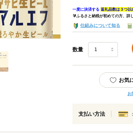
一度に決済する
返礼品数は３つ以
🔰ふるさと納税が初めての方、詳
仕組みについて知る
数量
お気
お
支払い方法