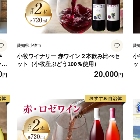
愛知県小牧市
愛
芋
小牧ワイナリー 赤ワイン２本飲み比べセ
小
ラン
ット（小牧産ぶどう100％使用）
ッ
0
20,000
円
円