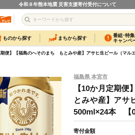
令和８年熊本地震 災害支援寄付受付について
番組･特集
ものから探す
まちから探す
キャンペ
定期便】【福島のへそのまち もとみや産】アサヒ生ビール（マルエフ）500
福島県 本宮市
【10か月定期便
とみや産】アサ
500ml×24本 【0
寄付金額