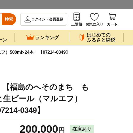
検索
ログイン・会員登録
上限額
お気に入り
カート
はじめての
ランキング
ーン
ふるさと納税
ml×24本 【07214-0349】
】【福島のへそのまち も
ヒ生ビール（マルエフ）
7214-0349】
200,000
在庫あり
円