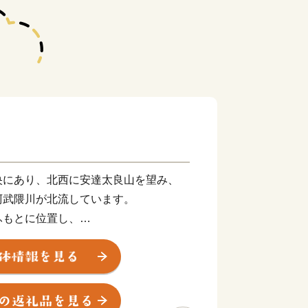
央にあり、北西に安達太良山を望み、
阿武隈川が北流しています。
ふもとに位置し、
る緑豊かな自然を体感できます。
・商業のバランスがとれた、
好き、
い福島の「へそのまち」です。